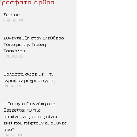
Πρόσφατα άρθρα
Σωσίας
25/06/2026
Περισσότερα »
Συνέντευξη στον Ελεύθερο
Τύπο με την Γιούλη
Τσακάλου
13/06/2026
Περισσότερα »
Θάλασσα σώσε με – τι
έγραψαν μέχρι στιγμής
11/06/2026
Περισσότερα »
Η Ευτυχία Γιαννάκη στο
Gazzetta: «Ο πιο
επικίνδυνος τόπος είναι
εκεί που πέφτουν οι άμυνές
σου»
10/06/2026