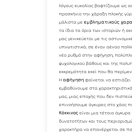
λόγους ευκολίας βαφτίζουμε ως α
προσκήνιο την χάραξη πλοκής γύρ
μάλιστα με
εμβληματικούς χαρα
τα ίδια τα όρια των ιστοριών ή α
μας γενικεύεται με τις αστυνομι
υπνωτιστικά, σε έναν αέναο πολ
νέο ρυθμό στην αφήγηση, πολύπλ
ψυχολογικού βάθους και της πολυ
εκκρεμότητα εκεί που θα περίμεν
Η
αφήγηση
φαίνεται να εστιάζει 
εμβαθύνουμε στα χαρακτηριστικά 
μας, μιας εποχής που δεν πιστεύε
επινοήσουμε άγκυρες στο χάος π
Κόκκινος
είναι μια τέτοια άγκυρα
δυνατοτήτων και τους περιορισμώ
χαρακτήρα να επανέρχεται σε πολ