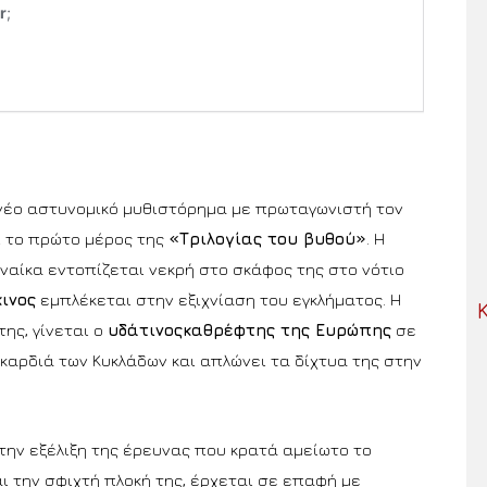
 νέο αστυνομικό μυθιστόρημα με πρωταγωνιστή τον
 το πρώτο μέρος της
«
Τριλογίας του βυθού»
. Η
ναίκα εντοπίζεται νεκρή στο σκάφος της στο νότιο
ινος
εμπλέκεται στην εξιχνίαση του εγκλήματος. Η
της, γίνεται ο
υδάτινοςκαθρέφτης της Ευρώπης
σε
 καρδιά των Κυκλάδων και απλώνει τα δίχτυα της στην
ην εξέλιξη της έρευνας που κρατά αμείωτο το
ι την σφιχτή πλοκή της, έρχεται σε επαφή με