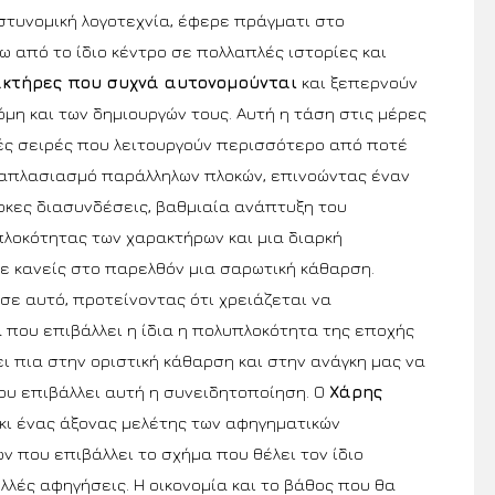
στυνομική λογοτεχνία, έφερε πράγματι στο
ω από το ίδιο κέντρο σε πολλαπλές ιστορίες και
κτήρες που συχνά αυτονομούνται
και ξεπερνούν
κόμη και των δημιουργών τους. Αυτή η τάση στις μέρες
κές σειρές που λειτουργούν περισσότερο από ποτέ
λαπλασιασμό παράλληλων πλοκών, επινοώντας έναν
οκες διασυνδέσεις, βαθμιαία ανάπτυξη του
πλοκότητας των χαρακτήρων και μια διαρκή
ε κανείς στο παρελθόν μια σαρωτική κάθαρση.
σε αυτό, προτείνοντας ότι χρειάζεται να
που επιβάλλει η ίδια η πολυπλοκότητα της εποχής
ι πια στην οριστική κάθαρση και στην ανάγκη μας να
ου επιβάλλει αυτή η συνειδητοποίηση. Ο
Χάρης
 κι ένας άξονας μελέτης των αφηγηματικών
ν που επιβάλλει το σχήμα που θέλει τον ίδιο
λές αφηγήσεις. Η οικονομία και το βάθος που θα