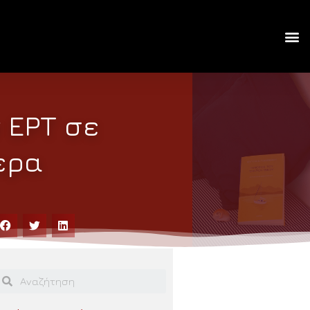
 ΕΡΤ σε
ερα