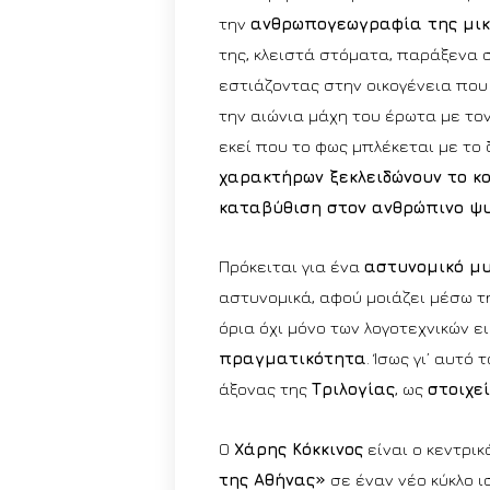
την
ανθρωπογεωγραφία της μικρ
της, κλειστά στόματα, παράξενα 
εστιάζοντας στην οικογένεια που 
την αιώνια μάχη του έρωτα με τον
εκεί που το φως μπλέκεται με το 
χαρακτήρων ξεκλειδώνουν το κο
καταβύθιση στον ανθρώπινο ψυχ
Πρόκειται για ένα
αστυνομικό μ
αστυνομικά, αφού μοιάζει μέσω τ
όρια όχι μόνο των λογοτεχνικών ει
πραγματικότητα
. Ίσως γι’ αυτό
άξονας της
Τριλογίας
, ως
στοιχε
Ο
Χάρης Κόκκινος
είναι ο κεντρι
της Αθήνας»
σε έναν νέο κύκλο ι