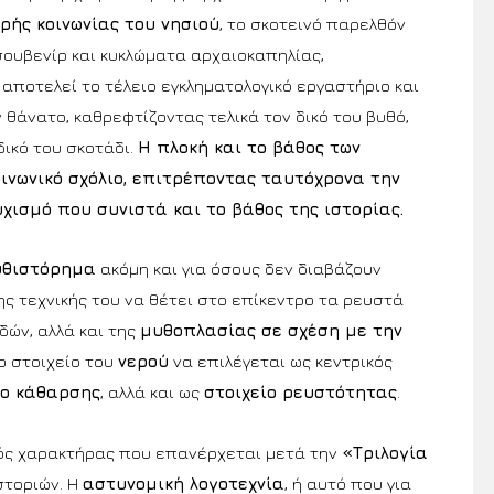
ής κοινωνίας του νησιού
, το σκοτεινό παρελθόν
σουβενίρ και κυκλώματα αρχαιοκαπηλίας,
αποτελεί το τέλειο εγκληματολογικό εργαστήριο και
 θάνατο, καθρεφτίζοντας τελικά τον δικό του βυθό,
δικό του σκοτάδι.
Η πλοκή και το βάθος των
ινωνικό σχόλιο, επιτρέποντας ταυτόχρονα την
ισμό που συνιστά και το βάθος της ιστορίας.
υθιστόρημα
ακόμη και για όσους δεν διαβάζουν
ης τεχνικής του να θέτει στο επίκεντρο τα ρευστά
δών, αλλά και της
μυθοπλασίας σε σχέση με την
 το στοιχείο του
νερού
να επιλέγεται ως κεντρικός
ίο κάθαρσης
, αλλά και ως
στοιχείο ρευστότητας
.
κός χαρακτήρας που επανέρχεται μετά την
«
Τριλογία
στοριών. Η
αστυνομική λογοτεχνία
, ή αυτό που για