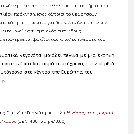
πιπλέον μυστήριο, παράλληλο με τα μυστήρια που
ιπλέον πρόκληση. Ίσως κάποιοι το θεωρήσουν
ματικότητα πρόκειται για δυσκολία, ένα επιπλέον
 λειτουργεί ως τμήμα ενός ουσιώδους
 επανέρχεται φωτίζοντας κι άλλες πλευρές του.
γματικά γεγονότα, μοιάζει τελικά με μια έκρηξη
 σκοτεινό και λαμπερό ταυτόχρονα, στην καρδιά
αυτόχρονα στο κέντρο της Ευρώπης, του
ης.
ης Ευτυχίας Γιαννάκη με τίτλο
Η νόσος του μικρού
ς Ίκαρος
(σελ.: 488, τιμή: €16,60).