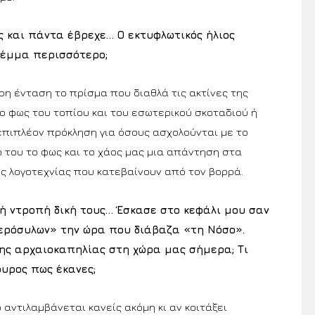
ς και πάντα έβρεχε… Ο εκτυφλωτικός ήλιος
λέμμα περισσότερο;
ρη ένταση το πρίσμα που διαθλά τις ακτίνες της
το φως του τοπίου και του εσωτερικού σκοταδιού ή
 επιπλέον πρόκληση για όσους ασχολούνται με το
ο του το φως και το χάος μας μια απάντηση στα
ς λογοτεχνίας που κατεβαίνουν από τον βορρά.
ή ντροπή δική τους… Έσκασε στο κεφάλι μου σαν
ερόσυλων» την ώρα που διάβαζα «τη Νόσο».
της αρχαιοκαπηλίας στη χώρα μας σήμερα; Τι
ουρος πως έκανες;
 αντιλαμβάνεται κανείς ακόμη κι αν κοιτάξει