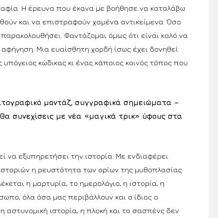
ραφία. Η έρευνα που έκανα με βοήθησε να καταλάβω
θούν και να επιστραφούν χαμένα αντικείμενα. Όσο
 παρακολουθήσει. Φαντάζομαι όμως ότι είναι καλό να
 αφήγηση. Μια ευαίσθητη χορδή ίσως έχει δονηθεί
ς υπόγειος κώδικας κι ένας κάποιος κοινός τόπος που
ατογραφικό μοντάζ, συγγραφικά σημειώματα –
 ;Θα συνεχίσεις με νέα «μαγικά τρικ» ύφους στα
ί να εξυπηρετήσει την ιστορία. Με ενδιαφέρει
 ιστοριών η ρευστότητα των ορίων της μυθοπλασίας
κεται η μαρτυρία, το ημερολόγιο, η ιστορία, η
ωπο, όλα όσα μας περιβάλλουν και ο ίδιος ο
 η αστυνομική ιστορία, η πλοκή και το σασπένς δεν