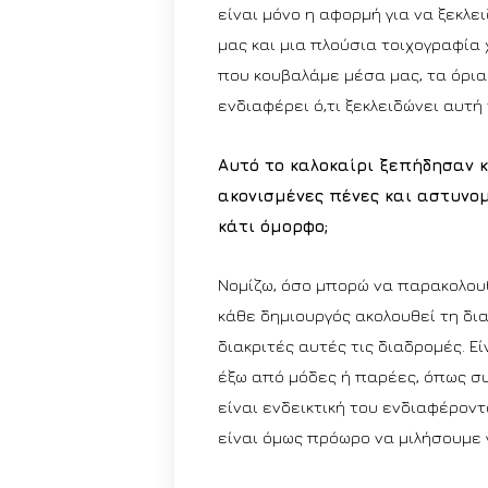
είναι μόνο η αφορμή για να ξεκλε
μας και μια πλούσια τοιχογραφία 
που κουβαλάμε μέσα μας, τα όρια κ
ενδιαφέρει ό,τι ξεκλειδώνει αυτή 
Αυτό το καλοκαίρι ξεπήδησαν κ
ακονισμένες πένες και αστυνομι
κάτι όμορφο;
Νομίζω, όσο μπορώ να παρακολου
κάθε δημιουργός ακολουθεί τη δι
διακριτές αυτές τις διαδρομές. Εί
έξω από μόδες ή παρέες, όπως σ
είναι ενδεικτική του ενδιαφέρον
είναι όμως πρόωρο να μιλήσουμε 