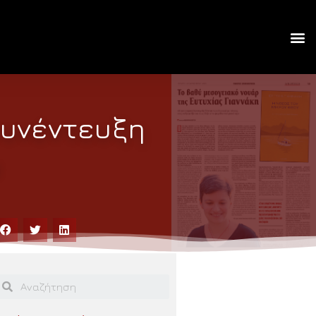
συνέντευξη
υ