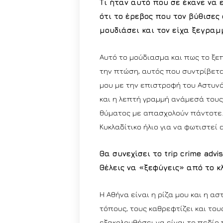
Τι ήταν αυτό που σε έκανε να ε
ότι το έρεβος που τον βύθισες
μουδιάσει και τον είχα ξεγραμ
Αυτό το μούδιασμα και πως το ξε
την πτώση, αυτός που συντρίβεται
μου με την επιστροφή του Αστυνό
και η λεπτή γραμμή ανάμεσά τους,
θύματος με απασχολούν πάντοτε. 
Κυκλαδίτικο ήλιο για να φωτιστεί
Θα συνεχίσει το trip crime advi
Θέλεις να «ξεφύγεις» από το κλ
Η Αθήνα είναι η ρίζα μου και η α
τόπους, τους καθρεφτίζει και του
εξακολουθήσει να είναι το πεδίο 