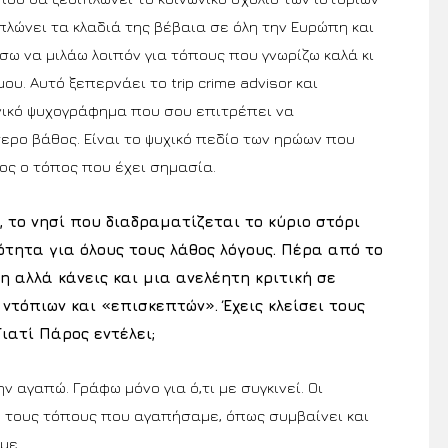
πλώνει τα κλαδιά της βέβαια σε όλη την Ευρώπη και
σω να μιλάω λοιπόν για τόπους που γνωρίζω καλά κι
υ. Αυτό ξεπερνάει το trip crime advisor και
νικό ψυχογράφημα που σου επιτρέπει να
ερο βάθος. Είναι το ψυχικό πεδίο των ηρώων που
ιος ο τόπος που έχει σημασία.
, το νησί που διαδραματίζεται το κύριο στόρι
ότητα για όλους τους λάθος λόγους. Πέρα από το
η αλλά κάνεις και μια ανελέητη κριτική σε
τόπιων και «επισκεπτών». Έχεις κλείσει τους
ιατί Πάρος εντέλει;
ην αγαπώ. Γράφω μόνο για ό,τι με συγκινεί. Οι
ε τους τόπους που αγαπήσαμε, όπως συμβαίνει και
με.