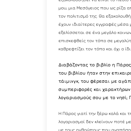
μου, μια Μεσόγειος που ως ρίζα α
τον πολιτισμό της. Θα εξακολουθή
έχουν ιδιαίτερες εγγραφές μέσα μο
εξελίσσεται σε ένα μεγάλο κοινω
επισκεφθείς τον τόπο σε μεγαλύτ
καθρεφτίζει τον τόπο και όχι ο ίδ
Διαβάζοντας το βιβλίο η Πάρος
του βιβλίου ήταν στην επικαιρ
τάιμινγκ, του φέρεσαι με αγάπ
συμπεριφορές και χαρακτήρων ν
λογαριασμούς σου με το νησί; Γ
Η Πάρος γιατί την ξέρω καλά και τ
λογαριασμοί δεν κλείνουν ποτέ μ
με τους ανθρώπους που αγαπήσα