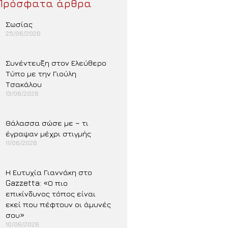
Πρόσφατα άρθρα
Σωσίας
25/06/2026
Περισσότερα »
Συνέντευξη στον Ελεύθερο
Τύπο με την Γιούλη
Τσακάλου
13/06/2026
Περισσότερα »
Θάλασσα σώσε με – τι
έγραψαν μέχρι στιγμής
11/06/2026
Περισσότερα »
Η Ευτυχία Γιαννάκη στο
Gazzetta: «Ο πιο
επικίνδυνος τόπος είναι
εκεί που πέφτουν οι άμυνές
σου»
10/06/2026