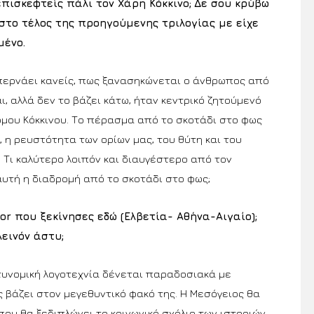
πισκεφτείς πάλι τον Χάρη Κόκκινο;
Δε σου κρύβω
 στο τέλος της προηγούμενης τριλογίας με είχε
μένο.
περνάει κανείς, πως ξανασηκώνεται ο άνθρωπος από
, αλλά δεν το βάζει κάτω, ήταν κεντρικό ζητούμενό
μου Κόκκινου. Το πέρασμα από το σκοτάδι στο φως
 η ρευστότητα των ορίων μας, του θύτη και του
Τι καλύτερο λοιπόν και διαυγέστερο από τον
 αυτή η διαδρομή από το σκοτάδι στο φως;
sor που ξεκίνησες εδώ (Ελβετία- Αθήνα-Αιγαίο);
εινόν άστυ;
στυνομική λογοτεχνία δένεται παραδοσιακά με
ς βάζει στον μεγεθυντικό φακό της. Η Μεσόγειος θα
που θα ξεδιπλώνει το κοινωνικό σχόλιο των ιστοριών