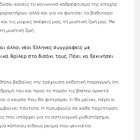
ιδώσει κανείς το κοινωνικό καθρέφτισμα της εποχής
χαρακτήρων, αλλά και για να φωτίσει το βαθύτερο
αι τις μύχιες σκέψεις μας, τη μυστική ζωή μας. Με
τη μυστική ζωή.
αι άλλοι νέοι Έλληνες συγγραφείς με
κά θρίλερ στο δισάκι τους. Πάει να ξεκινήσει
θήσω βεβαίως την τρέχουσα εκδοτική παραγωγή, ότι
αδρομή του και προς το παρόν τις βλέπω αρκετά
ναι ο καιρός που θα φιλτράρει τι θα μείνει, πέρα κι
υμβαίνει πάντοτε. Η πολυφωνία σε κάθε περίπτωση
τος που υπάρχει για το αστυνομικό μυθιστόρημα,
για κάποιου είδους ρεύμα που γεννιέται.