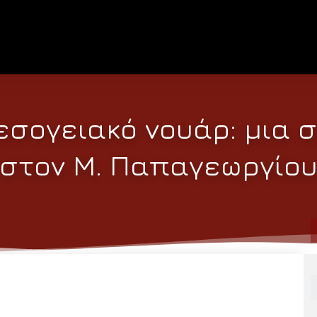
εσογειακό νουάρ: μια 
στον Μ. Παπαγεωργίο