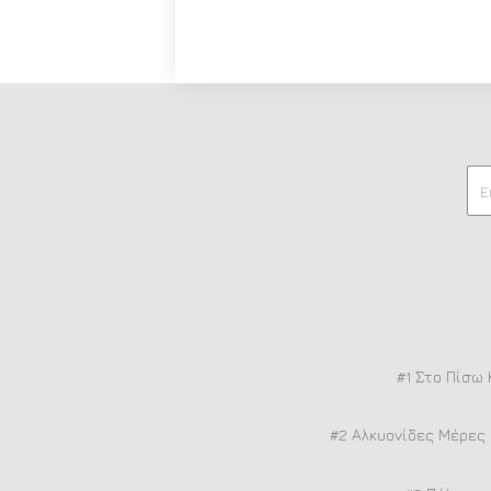
#1 Στο Πίσω 
#2 Αλκυονίδες Μέρες 