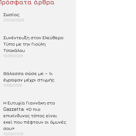
Πρόσφατα άρθρα
Σωσίας
25/06/2026
Περισσότερα »
Συνέντευξη στον Ελεύθερο
Τύπο με την Γιούλη
Τσακάλου
13/06/2026
Περισσότερα »
Θάλασσα σώσε με – τι
έγραψαν μέχρι στιγμής
11/06/2026
Περισσότερα »
Η Ευτυχία Γιαννάκη στο
Gazzetta: «Ο πιο
επικίνδυνος τόπος είναι
εκεί που πέφτουν οι άμυνές
σου»
10/06/2026