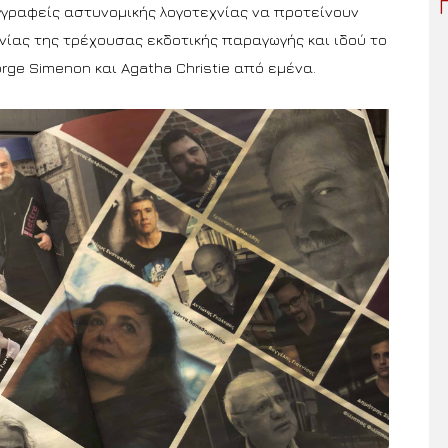
υγγραφείς αστυνομικής λογοτεχνίας να προτείνουν
νίας της τρέχουσας εκδοτικής παραγωγής και ιδού το
ge Simenon και Agatha Christie από εμένα.