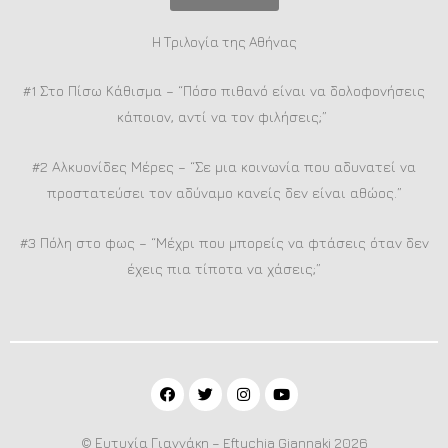
Η Τριλογία της Αθήνας
#1 Στο Πίσω Κάθισμα – “Πόσο πιθανό είναι να δολοφονήσεις
κάποιον, αντί να τον φιλήσεις;”
#2 Αλκυονίδες Μέρες – “Σε μια κοινωνία που αδυνατεί να
προστατεύσει τον αδύναμο κανείς δεν είναι αθώος.”
#3 Πόλη στο φως – “Μέχρι που μπορείς να φτάσεις όταν δεν
έχεις πια τίποτα να χάσεις;”
© Ευτυχία Γιαννάκη – Eftychia Giannaki 2026