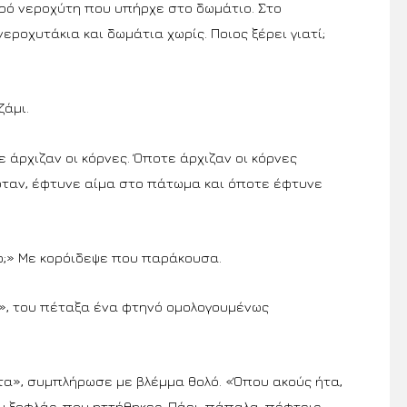
ρό νεροχύτη που υπήρχε στο δωμάτιο. Στο
ροχυτάκια και δωμάτια χωρίς. Ποιος ξέρει γιατί;
ζάμι.
ε άρχιζαν οι κόρνες. Όποτε άρχιζαν οι κόρνες
όταν, έφτυνε αίμα στο πάτωμα και όποτε έφτυνε
.
;» Με κορόιδεψε που παράκουσα.
», του πέταξα ένα φτηνό ομολογουμένως
τα», συμπλήρωσε με βλέμμα θολό. «Όπου ακούς ήτα,
 ξοφλάς, που ηττήθηκες. Πάει, πάπαλα, πέφτεις.