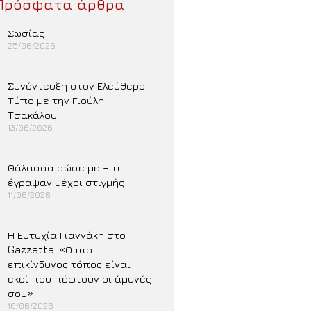
Πρόσφατα άρθρα
Σωσίας
25/06/2026
Περισσότερα »
Συνέντευξη στον Ελεύθερο
Τύπο με την Γιούλη
Τσακάλου
13/06/2026
Περισσότερα »
Θάλασσα σώσε με – τι
έγραψαν μέχρι στιγμής
11/06/2026
Περισσότερα »
Η Ευτυχία Γιαννάκη στο
Gazzetta: «Ο πιο
επικίνδυνος τόπος είναι
εκεί που πέφτουν οι άμυνές
σου»
10/06/2026