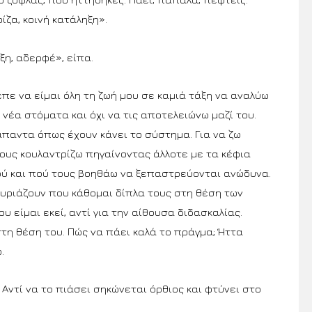
ίζα, κοινή κατάληξη».
ξη, αδερφέ», είπα.
επε να είμαι όλη τη ζωή μου σε καμιά τάξη να αναλύω
 νέα στόματα και όχι να τις αποτελειώνω μαζί του.
άπαντα όπως έχουν κάνει το σύστημα. Για να ζω
ους κουλαντρίζω πηγαίνοντας άλλοτε με τα κέφια
 Πού και πού τους βοηθάω να ξεπαστρεύονται ανώδυνα.
ευριάζουν που κάθομαι δίπλα τους στη θέση των
υ είμαι εκεί, αντί για την αίθουσα διδασκαλίας.
στη θέση του. Πώς να πάει καλά το πράγμα; Ήττα
.
 Αντί να το πιάσει σηκώνεται όρθιος και φτύνει στο