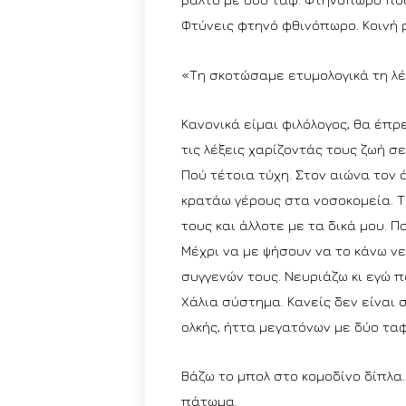
Φτύνεις φτηνό φθινόπωρο. Κοινή ρ
«Τη σκοτώσαμε ετυμολογικά τη λέ
Κανονικά είμαι φιλόλογος, θα έπρ
τις λέξεις χαρίζοντάς τους ζωή σε
Πού τέτοια τύχη. Στον αιώνα τον 
κρατάω γέρους στα νοσοκομεία. Τ
τους και άλλοτε με τα δικά μου.
Μέχρι να με ψήσουν να το κάνω ν
συγγενών τους. Νευριάζω κι εγώ πο
Χάλια σύστημα. Κανείς δεν είναι 
ολκής, ήττα μεγατόνων με δύο ταφ
Βάζω το μπολ στο κομοδίνο δίπλα.
πάτωμα.