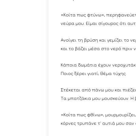
«Κοίτα πως φτύνω», περηφανεύετ
νεύρα μου. Είμαι σίγουρος ότι αυ
Ανοίγει τη βρύση και γεμίζει το ν
και το βάζει μέσα στο νερό πριν
Κάποια δωμάτια έχουν νεροχυτάκια
Ποιος ξέρει γιατί; Θέμα τύχης.
Στέκεται από πάνω μου και πιέζε
Τα μπατζάκια μου μουσκεύουν. Η 
«Κοίτα πως φθίνω», μουρμουρίζει
κόρνες τρυπάνε τ’ αυτιά μου σαν 