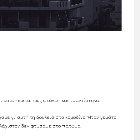
ι είπε «κοίτα, πως φτύνω» και τσαντίστηκα.
χαμε γι’ αυτή τη δουλειά στο κομοδίνο. Ήταν γεμάτο
ουλάχιστον δεν φτύσαμε στο πάτωμα.