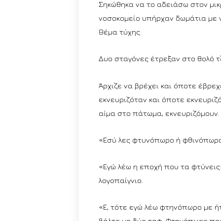
Σηκώθηκα να το αδειάσω στον μικ
νοσοκομείο υπήρχαν δωμάτια με νε
Θέμα τύχης.
Δυο σταγόνες έτρεξαν στο θολό τ
Άρχιζε να βρέχει και όποτε έβρεχ
εκνευριζόταν και όποτε εκνευριζ
αίμα στο πάτωμα, εκνευριζόμουν
«Εσύ λες φτυνόπωρο ή φθινόπωρο
«Εγώ λέω η εποχή που τα φτύνεις
λογοπαίγνιο.
«Ε, τότε εγώ λέω φτηνόπωρο με ή
βάλτο με δύο ταφ. Φτηνόπωρο που