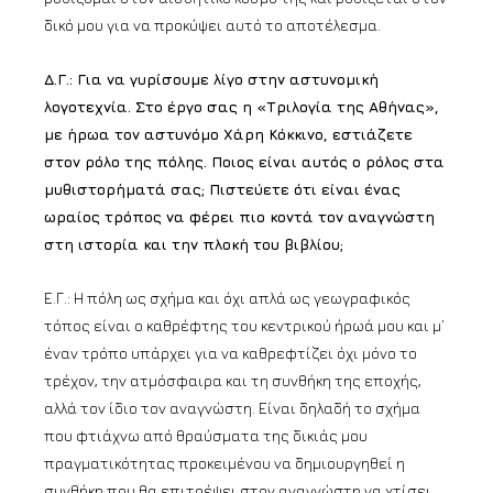
δικό μου για να προκύψει αυτό το αποτέλεσμα.
Δ.Γ.: Για να γυρίσουμε λίγο στην αστυνομική
λογοτεχνία. Στο έργο σας η «Τριλογία της Αθήνας»,
με ήρωα τον αστυνόμο Χάρη Κόκκινο, εστιάζετε
στον ρόλο της πόλης. Ποιος είναι αυτός ο ρόλος στα
μυθιστορήματά σας; Πιστεύετε ότι είναι ένας
ωραίος τρόπος να φέρει πιο κοντά τον αναγνώστη
στη ιστορία και την πλοκή του βιβλίου;
Ε.Γ.: Η πόλη ως σχήμα και όχι απλά ως γεωγραφικός
τόπος είναι ο καθρέφτης του κεντρικού ήρωά μου και μ’
έναν τρόπο υπάρχει για να καθρεφτίζει όχι μόνο το
τρέχον, την ατμόσφαιρα και τη συνθήκη της εποχής,
αλλά τον ίδιο τον αναγνώστη. Είναι δηλαδή το σχήμα
που φτιάχνω από θραύσματα της δικιάς μου
πραγματικότητας προκειμένου να δημιουργηθεί η
συνθήκη που θα επιτρέψει στον αναγνώστη να χτίσει