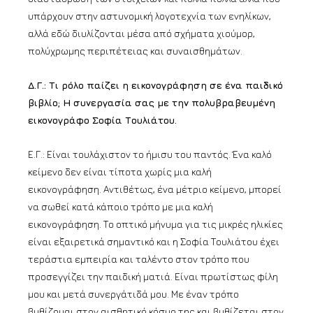
υπάρχουν στην αστυνομική λογοτεχνία των ενηλίκων,
αλλά εδώ διυλίζονται μέσα από σχήματα χιούμορ,
πολύχρωμης περιπέτειας και συναισθημάτων.
Δ.Γ.: Τι ρόλο παίζει η εικονογράφηση σε ένα παιδικό
βιβλίο; Η συνεργασία σας με την πολυβραβευμένη
εικονογράφο Σοφία Τουλιάτου.
Ε.Γ.: Είναι τουλάχιστον το ήμισυ του παντός. Ένα καλό
κείμενο δεν είναι τίποτα χωρίς μια καλή
εικονογράφηση. Αντιθέτως, ένα μέτριο κείμενο, μπορεί
να σωθεί κατά κάποιο τρόπο με μια καλή
εικονογράφηση. Το οπτικό μήνυμα για τις μικρές ηλικίες
είναι εξαιρετικά σημαντικό και η Σοφία Τουλιάτου έχει
τεράστια εμπειρία και ταλέντο στον τρόπο που
προσεγγίζει την παιδική ματιά. Είναι πρωτίστως φίλη
μου και μετά συνεργάτιδά μου. Με έναν τρόπο
βυθίζομαι στον αισθητικό κόσμο της και βυθίζεται στον