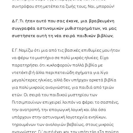
συντρόφου στη μετέπειτα ζωής τους; Ναι, μπορούν!
Δ.Γ.:Τι ήταν αυτό που σας έκανε, μια βραβευμένη
συγγραφέα αστυνομικών μυθιστορημάτων, να μας
συστήσετε αυτή τη νέα σειρά παιδικών βιβλίων;
Ε.Γ.:Νομίζω ότι μια από τις βασικές επιθυμίες μου ήταν
να φέρω το μυστήριο σε πολύ μικρές ηλικίες. Είχα
παρατηρήσει ότι κυκλοφορούν πολλά βιβλία με
ντετέκτιβ ή άλλα περιπετειώδη σχήματα για λίγο
μεγαλύτερες ηλικίες, αλλά δεν υπήρχαν αρκετά βιβλία
για πολύ μικρούς αναγνώστες, για παιδιά από τριών
ετών. Οι σειρά του παιδικού μυστηρίου των
Πιτσιμπουίνων επιχειρεί λοιπόν να φέρει το σασπένς,
την ανατροπή, την επαγωγική λογική και όλα όσα
υπάρχουν στην αστυνομική λογοτεχνία ενηλίκων,
τηρουμένων των αναλογιών βεβαίως, στους μικρούς
αναγνώστες. Γι’ αυτό έχει και τον υπότιτλο «Τα πρώτα