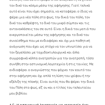
τον δικό του κόσμο μέσω της αφήγησης. Γιατί τελικά
αυτό είναι που έχει σημασία, να καταφέρει ο ίδιος να
φέρει μια νέα πόλη στο φως, την δικιά του πόλη, τον
δικό του καθρέφτη, το δικό του μικρό σύμπαν και τις
αντανακλάσεις του σε αυτό. Είναι η δικιά του ματιά που
ενεργοποιείται μέσω της αφήγησης και το δικό του
συναίσθημα που με ενδιαφέρει και όχι μια παθητική
ανάγνωση που έχει ως στόχο να τον υπνωτίσει για να
τον ξεγελάσει με ταχυδακτυλουργικά και άλλα
συγγραφικά κόλπα ανατροπών για την ανατροπή, τόσο
συνήθη στην αστυνομική λογοτεχνία ή στις ταινίες. Με
ενδιαφέρει ο αναγνώστης που ψάχνει τον εαυτό του
στην αφήγηση και όχι απλά τη λύση του γρίφου ή την
εξέλιξη της πλοκής. Είναι αυτός που θα φέρει την δικιά
του Πόλη στο φως, εξ’ ου και ο τίτλος του τελευταίου
μου βιβλίου.
Δ.Γ.: H αστυνομική λογοτεχνία ως κατηγορία έχει