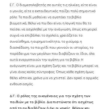
Ε.Γ.: Ο διαμεσολαβητής σε αυτές τις ηλικίες, είτε είναι
ο γονιός, είτε ο εκπαιδευτικός παίζει πολύ σημαντικό
ρόλο. Το παιδί μαθαίνει να αγαπάει το βιβλίο
βιωματικά, θέλω να πω δεν είναι η λογική που θα το
πείσει να ασχοληθεί με την ανάγνωση, όπως επιχειρεί
συχνά να επιβάλλει το σχολείο, χρειάζεται το
συναίσθημα, η ευρηματικότητα, το χιούμορ, η
διασκέδαση, το παιχνίδι που γεννούν οι ιστορίες, το
παράδειγμα των μεγάλων που διαβάζουν οι ίδιοι, όλα
αυτά ενεργοποιούν την αγάπη για το βιβλίο. Η
ανάγνωση είναι μια σχέση ζωής και το βιβλίο μπορεί να
γίνει ένας καλός σύντροφος. Όπως κάθε σχέση όμως
θέλει κόπο και χρόνο για να χτιστεί. Δεν αρκεί ο αρχικός
ενθουσιασμός.
Δ.Γ.: Ο ρόλος της οικογένειας για την σχέση των
παιδιών με το βιβλίο. Διαπιστώνετε ότι ασχέτως
από το αν διαβάζουν ή όχι οι γονείς, θέλουν και