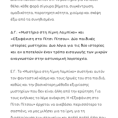
θέλει κάθε φορά σίγουρα βήματα, συγκέντρωση,
ομαδικότητα, παρατηρητικότητα, χιούμορ και σκέψη
έξω από τα συνηθισμένα.
Δ.Γ.: «Μυστήριο στη Λίμνη Λαμπίκο» και
«Εξαφάνιση στο Πίτσι Πίτσου». Δύο παιδικές
ιστορίες μυστηρίου. Δυο λόγια για τις δύο ιστορίες
και αν αποτελούν έναν τρόπο εισαγωγής των μικρών
αναγνωστών στην αστυνομική λογοτεχνία.
Ε.Γ.: Το «Μυστήριο στη Λίμνη Λαμπίκο» συστήνει αυτόν
τον φανταστικό κόσμο και τους ήρωές του στα παιδιά,
καθώς και την βασικότερη μέθοδο εξιχνίασης
μυστηρίων που δεν είναι άλλη από την ερώτηση. Για
τους ενήλικες το λέμε ανάκριση. Η «Εξαφάνιση στο
Πίτσι Πίτσου» έρχεται να ανεβάσει περισσότερο το
σασπένς, να μας μιλήσει για τα ίχνη, για τη
διασταύρωση των στοιχείων και πολλά πολλά άλλα που