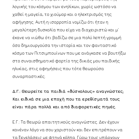
λογικής του κόσμου των ενηλίκων, χωρίς ωστόσο να
χαθεί η μαγεία, το χιούμορ και ο ηλεκτρισμός της
αφήγησης. Αυτή η ισορροπία νομίζω ότι ήταν η
μεγαλύτερη δυσκολία που είχα να διαχειριστώ και μ’
έκανε να νιώθω ότι βαδίζω σε μια πολύ λεπτή γραμμή
όσο δημιουργούσα την ιστορία και τον φανταστικό
κόσμο των Πιτσιμπουίνων που με ανάγκασε να βουτήξω
στο συναισθηματικό φορτίο της δικιάς μου παιδικής
ηλικίας, στις αφηγήσεις που τότε θεωρούσα
συναρπαστικές.
Δ.Γ.: Θεωρείτε τα παιδιά «δύσκολους» αναγνώστες;
Και ειδικά σε μια εποχή που τα ερεθίσματά τους
είναι πάρα πολλά και από διαφορετικές πηγές.
Ε.Γ.: Τα θεωρώ απαιτητικούς αναγνώστες. Δεν έχουν
κανέναν λόγο να σου χαριστούν και δεν επιτρέπουν να
τα ξεγελάσεις με φτηνά κόλπα. Γύρω τους υπάρχουν