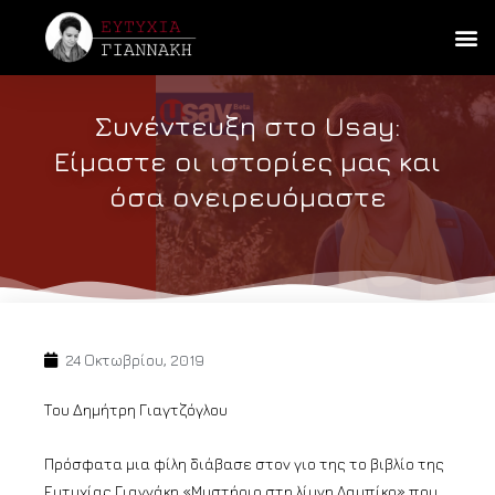
Συνέντευξη στο Usay:
Είμαστε οι ιστορίες μας και
όσα ονειρευόμαστε
24 Οκτωβρίου, 2019
Του Δημήτρη Γιαγτζόγλου
Πρόσφατα μια φίλη διάβασε στον γιο της το βιβλίο της
Ευτυχίας Γιαννάκη «Μυστήριο στη λίμνη Λαμπίκο» που