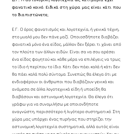
φανατικό κοινό. Ειδικά στη χώρα μας είναι κάτι που
το διαπιστώνετε;
Ε.Γ.: Ο όρος φανατισμός και λογοτεχνία, ή γενικά τέχνη,
στο μυαλό μου δεν πάνε μαζί. Οποιοσδήποτε διαβάζει
φανατικά μόνο ένα είδος, μάλλον δεν ξέρει τι χάνει από
τον πλούτο των άλλων ειδών. Είναι σα να σου αρέσει
ένα είδος φαγητού και κάθε μέρα να επιλέγεις να τρως
το ίδιο ή περίπου το ίδιο. Κάτι δεν πάει καλά ή κάτι δεν
θα πάει καλά πολύ σύντομα. Συνεπώς θα έλεγα ότι με
ενδιαφέρουν οι άνθρωποι που διαβάζουν γενικά και
ανάμεσα σε άλλα λογοτεχνικά είδη ή υποείδη θα
διαβάσουν και αστυνομική λογοτεχνία. Θα έλεγα ότι
γράφω για να συνομιλήσω με οποιονδήποτε
αναγνώστη, περισσότερο ή λιγότερο συστηματικό. Στη
χώρα μας υπάρχει ένας πυρήνας που στηρίζει την
αστυνομική λογοτεχνία συστηματικά, αλλά αυτός είναι
μικρός σε σχέση με το σύνολο των αναγνωστών. Και αν