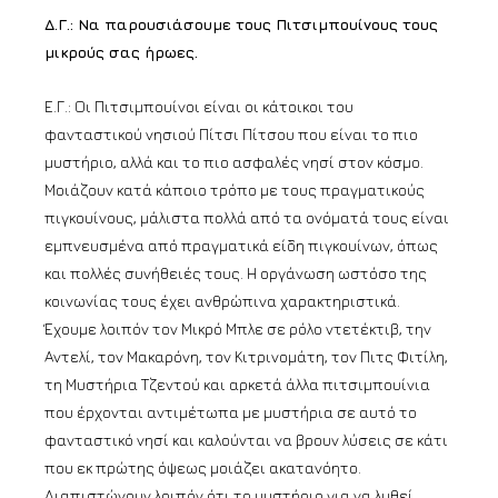
Δ.Γ.: Να παρουσιάσουμε τους Πιτσιμπουίνους τους
μικρούς σας ήρωες.
Ε.Γ.: Οι Πιτσιμπουίνοι είναι οι κάτοικοι του
φανταστικού νησιού Πίτσι Πίτσου που είναι το πιο
μυστήριο, αλλά και το πιο ασφαλές νησί στον κόσμο.
Μοιάζουν κατά κάποιο τρόπο με τους πραγματικούς
πιγκουίνους, μάλιστα πολλά από τα ονόματά τους είναι
εμπνευσμένα από πραγματικά είδη πιγκουίνων, όπως
και πολλές συνήθειές τους. Η οργάνωση ωστόσο της
κοινωνίας τους έχει ανθρώπινα χαρακτηριστικά.
Έχουμε λοιπόν τον Μικρό Μπλε σε ρόλο ντετέκτιβ, την
Αντελί, τον Μακαρόνη, τον Κιτρινομάτη, τον Πιτς Φιτίλη,
τη Μυστήρια Τζεντού και αρκετά άλλα πιτσιμπουίνια
που έρχονται αντιμέτωπα με μυστήρια σε αυτό το
φανταστικό νησί και καλούνται να βρουν λύσεις σε κάτι
που εκ πρώτης όψεως μοιάζει ακατανόητο.
Διαπιστώνουν λοιπόν ότι το μυστήριο για να λυθεί