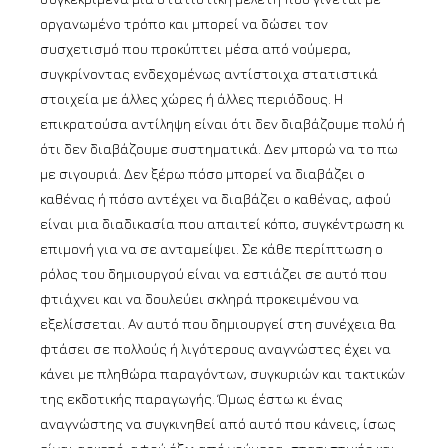
οργανωμένο τρόπο και μπορεί να δώσει τον
συσχετισμό που προκύπτει μέσα από νούμερα,
συγκρίνοντας ενδεχομένως αντίστοιχα στατιστικά
στοιχεία με άλλες χώρες ή άλλες περιόδους. Η
επικρατούσα αντίληψη είναι ότι δεν διαβάζουμε πολύ ή
ότι δεν διαβάζουμε συστηματικά. Δεν μπορώ να το πω
με σιγουριά. Δεν ξέρω πόσο μπορεί να διαβάζει ο
καθένας ή πόσο αντέχει να διαβάζει ο καθένας, αφού
είναι μια διαδικασία που απαιτεί κόπο, συγκέντρωση κι
επιμονή για να σε ανταμείψει. Σε κάθε περίπτωση ο
ρόλος του δημιουργού είναι να εστιάζει σε αυτό που
φτιάχνει και να δουλεύει σκληρά προκειμένου να
εξελίσσεται. Αν αυτό που δημιουργεί στη συνέχεια θα
φτάσει σε πολλούς ή λιγότερους αναγνώστες έχει να
κάνει με πληθώρα παραγόντων, συγκυριών και τακτικών
της εκδοτικής παραγωγής. Όμως έστω κι ένας
αναγνώστης να συγκινηθεί από αυτό που κάνεις, ίσως