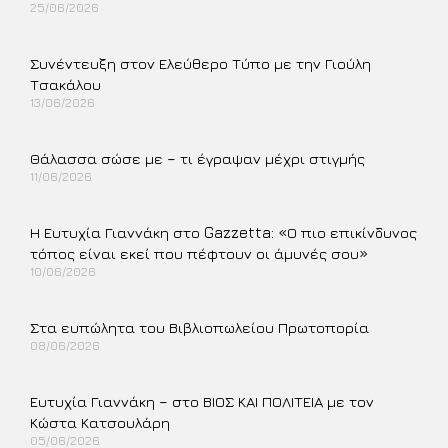
25/06/2026
Περισσότερα »
Συνέντευξη στον Ελεύθερο Τύπο με την Γιούλη
Τσακάλου
13/06/2026
Περισσότερα »
Θάλασσα σώσε με – τι έγραψαν μέχρι στιγμής
11/06/2026
Περισσότερα »
Η Ευτυχία Γιαννάκη στο Gazzetta: «Ο πιο επικίνδυνος
τόπος είναι εκεί που πέφτουν οι άμυνές σου»
10/06/2026
Περισσότερα »
Στα ευπώλητα του Βιβλιοπωλείου Πρωτοπορία
08/06/2026
Περισσότερα »
Ευτυχία Γιαννάκη – στο ΒΙΟΣ ΚΑΙ ΠΟΛΙΤΕΙΑ με τον
Κώστα Κατσουλάρη
05/06/2026