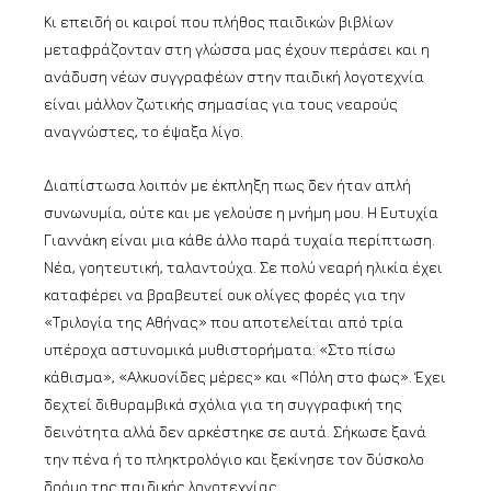
Κι επειδή οι καιροί που πλήθος παιδικών βιβλίων
μεταφράζονταν στη γλώσσα μας έχουν περάσει και η
ανάδυση νέων συγγραφέων στην παιδική λογοτεχνία
είναι μάλλον ζωτικής σημασίας για τους νεαρούς
αναγνώστες, το έψαξα λίγο.
Διαπίστωσα λοιπόν με έκπληξη πως δεν ήταν απλή
συνωνυμία, ούτε και με γελούσε η μνήμη μου. Η Ευτυχία
Γιαννάκη είναι μια κάθε άλλο παρά τυχαία περίπτωση.
Νέα, γοητευτική, ταλαντούχα. Σε πολύ νεαρή ηλικία έχει
καταφέρει να βραβευτεί ουκ ολίγες φορές για την
«Τριλογία της Αθήνας» που αποτελείται από τρία
υπέροχα αστυνομικά μυθιστορήματα: «Στο πίσω
κάθισμα», «Αλκυονίδες μέρες» και «Πόλη στο φως». Έχει
δεχτεί διθυραμβικά σχόλια για τη συγγραφική της
δεινότητα αλλά δεν αρκέστηκε σε αυτά. Σήκωσε ξανά
την πένα ή το πληκτρολόγιο και ξεκίνησε τον δύσκολο
δρόμο της παιδικής λογοτεχνίας.