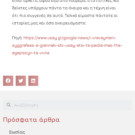
είναι αρκετό, αφού έξω από νούμερα, στατιστικές και
δείκτες υπάρχουν πάντα τα όνειρα και η τέχνη είναι
ότι πιο συγγενές σε αυτά. Τελικά είμαστε πάντοτε οι
ιστορίες μας και όσα ονειρευόμαστε.
Πηγή:
https://www.usay.gr/google-news/i-vraveymeni-
syggrafeas-e-giannaki-sto-usay-etsi-ta-paidia-mas-tha-
agapisoyn-ta-vivlia
Πρόσφατα άρθρα
Σωσίας