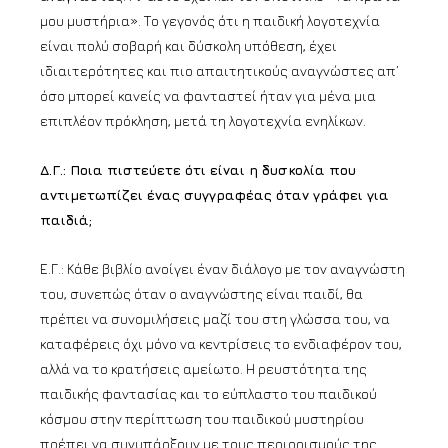
μου μυστήρια». Το γεγονός ότι η παιδική λογοτεχνία
είναι πολύ σοβαρή και δύσκολη υπόθεση, έχει
ιδιαιτερότητες και πιο απαιτητικούς αναγνώστες απ’
όσο μπορεί κανείς να φανταστεί ήταν για μένα μια
επιπλέον πρόκληση, μετά τη λογοτεχνία ενηλίκων.
Δ.Γ.: Ποια πιστεύετε ότι είναι η δυσκολία που
αντιμετωπίζει ένας συγγραφέας όταν γράφει για
παιδιά;
Ε.Γ.: Κάθε βιβλίο ανοίγει έναν διάλογο με τον αναγνώστη
του, συνεπώς όταν ο αναγνώστης είναι παιδί, θα
πρέπει να συνομιλήσεις μαζί του στη γλώσσα του, να
καταφέρεις όχι μόνο να κεντρίσεις το ενδιαφέρον του,
αλλά να το κρατήσεις αμείωτο. Η ρευστότητα της
παιδικής φαντασίας και το εύπλαστο του παιδικού
κόσμου στην περίπτωση του παιδικού μυστηρίου
πρέπει να συνυπάρξουν με τους περιορισμούς της