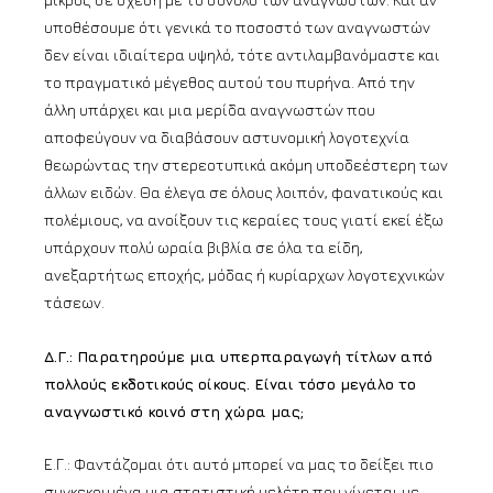
υποθέσουμε ότι γενικά το ποσοστό των αναγνωστών
δεν είναι ιδιαίτερα υψηλό, τότε αντιλαμβανόμαστε και
το πραγματικό μέγεθος αυτού του πυρήνα. Από την
άλλη υπάρχει και μια μερίδα αναγνωστών που
αποφεύγουν να διαβάσουν αστυνομική λογοτεχνία
θεωρώντας την στερεοτυπικά ακόμη υποδεέστερη των
άλλων ειδών. Θα έλεγα σε όλους λοιπόν, φανατικούς και
πολέμιους, να ανοίξουν τις κεραίες τους γιατί εκεί έξω
υπάρχουν πολύ ωραία βιβλία σε όλα τα είδη,
ανεξαρτήτως εποχής, μόδας ή κυρίαρχων λογοτεχνικών
τάσεων.
Δ.Γ.: Παρατηρούμε μια υπερπαραγωγή τίτλων από
πολλούς εκδοτικούς οίκους. Είναι τόσο μεγάλο το
αναγνωστικό κοινό στη χώρα μας;
Ε.Γ.: Φαντάζομαι ότι αυτό μπορεί να μας το δείξει πιο
συγκεκριμένα μια στατιστική μελέτη που γίνεται με