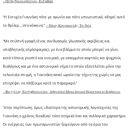
– Πέπη Νικολοπούλου, EλCulture
“Η Ευτυχία Γιαννάκη πότε με αγωνία και πότε υπνωτιστικά, οδηγεί αυτό
το θρίλερ… στα κόκκινα.”
– Νίκος Κουρμουλής, Τα Νέα
“Με στιλπνή γραφή (ένας συνδυασμός γλωσσικής ακρίβειας και
υποβλητικής ατμόσφαιρας), με ένα βλέμμα το οποίο μπορεί να γίνει
κατά τόπους ρευστό και ονειρικό, με εσκεμμένα κοφτούς και ψυχρούς
διαλόγους και με ένα αστυνομικό νήμα το οποίο εξαντλείται μόνο την
τελευταία στιγμή, η Γιαννάκη ασκεί ωραία την τέχνη της χωρίς να μας
επιτρέψει να πλήξουμε κατά το παραμικρό.”
– Βαγγέλης Χατζηβασιλείου, Αθηναϊκό-Μακεδονικό Πρακτορείο Ειδήσεων
“στην περίπτωση, όμως, ιδιαίτερα της αστυνομικής λογοτεχνίας της
Γιαννάκη ο χρόνος διεκδικεί τόσο ατομικό όσο και συλλογικό χαρακτήρα.
Οι ενέργειες των πρωταγωνιστών ξεφεύγουν από τα όρια του