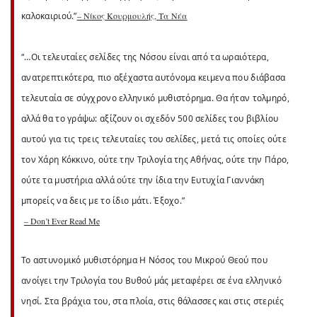
καλοκαιριού.”
– Νίκος Κουρμουλής, Τα Νέα
“…Οι τελευταίες σελίδες της Νόσου είναι από τα ωραιότερα,
ανατρεπτικότερα, πιο αξέχαστα αυτόνομα κειμενα που διάβασα
τελευταία σε σύγχρονο ελληνικό μυθιστόρημα. Θα ήταν τολμηρό,
αλλά θα το γράψω: αξίζουν οι σχεδόν 500 σελίδες του βιβλίου
αυτού για τις τρεις τελευταίες του σελίδες, μετά τις οποίες ούτε
τον Χάρη Κόκκινο, ούτε την Τριλογία της Αθήνας, ούτε την Πάρο,
ούτε τα μυστήρια αλλά ούτε την ίδια την Ευτυχία Γιαννάκη
μπορείς να δεις με το ίδιο μάτι. Έξοχο.”
– Don’t Ever Read Me
Το αστυνομικό μυθιστόρημα Η Νόσος του Μικρού Θεού που
ανοίγει την Τριλογία του Βυθού μάς μεταφέρει σε ένα ελληνικό
νησί. Στα βράχια του, στα πλοία, στις θάλασσες και στις στεριές