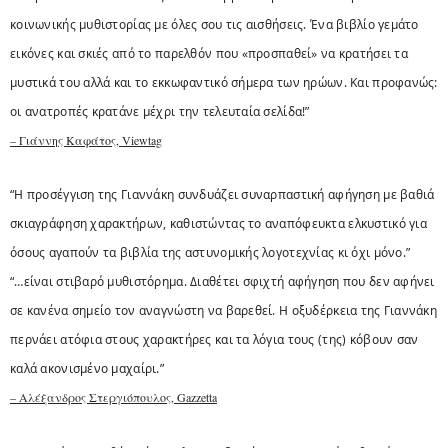
κοινωνικής μυθιστορίας με όλες σου τις αισθήσεις. Ένα βιβλίο γεμάτο
εικόνες και σκιές από το παρελθόν που «προσπαθεί» να κρατήσει τα
μυστικά του αλλά και το εκκωφαντικό σήμερα των ηρώων. Και προφανώς:
οι ανατροπές κρατάνε μέχρι την τελευταία σελίδα!”
– Γιάννης Καφάτος, Viewtag
“Η προσέγγιση της Γιαννάκη συνδυάζει συναρπαστική αφήγηση με βαθιά
σκιαγράφηση χαρακτήρων, καθιστώντας το αναπόφευκτα ελκυστικό για
όσους αγαπούν τα βιβλία της αστυνομικής λογοτεχνίας κι όχι μόνο.”
“…είναι στιβαρό μυθιστόρημα. Διαθέτει σφιχτή αφήγηση που δεν αφήνει
σε κανένα σημείο τον αναγνώστη να βαρεθεί. Η οξυδέρκεια της Γιαννάκη
περνάει ατόφια στους χαρακτήρες και τα λόγια τους (της) κόβουν σαν
καλά ακονισμένο μαχαίρι.”
– Αλέξανδρος Στεργιόπουλος, Gazzetta