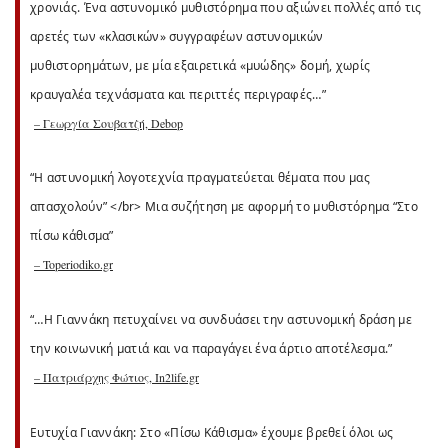
χρονιάς. Ένα αστυνομικό μυθιστόρημα που αξιώνει πολλές από τις
αρετές των «κλασικών» συγγραφέων αστυνομικών
μυθιστορημάτων, με μία εξαιρετικά «μυώδης» δομή, χωρίς
κραυγαλέα τεχνάσματα και περιττές περιγραφές…”
– Γεωργία Σουβατζή, Debop
“Η αστυνομική λογοτεχνία πραγματεύεται θέματα που μας
απασχολούν” </br> Μια συζήτηση με αφορμή το μυθιστόρημα “Στο
πίσω κάθισμα”
– Toperiodiko.gr
“…Η Γιαννάκη πετυχαίνει να συνδυάσει την αστυνομική δράση με
την κοινωνική ματιά και να παραγάγει ένα άρτιο αποτέλεσμα.”
– Πατριάρχης Φώτιος, In2life.gr
Ευτυχία Γιαννάκη: Στο «Πίσω Κάθισμα» έχουμε βρεθεί όλοι ως