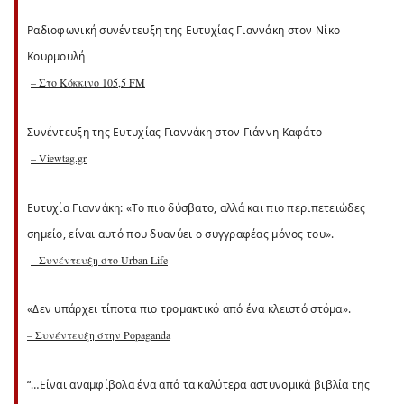
Ραδιοφωνική συνέντευξη της Ευτυχίας Γιαννάκη στον Νίκο
Κουρμουλή
– Στο Κόκκινο 105,5 FM
Συνέντευξη της Ευτυχίας Γιαννάκη στον Γιάννη Καφάτο
– Viewtag.gr
Ευτυχία Γιαννάκη: «Το πιο δύσβατο, αλλά και πιο περιπετειώδες
σημείο, είναι αυτό που δυανύει ο συγγραφέας μόνος του».
– Συνέντευξη στο Urban Life
«Δεν υπάρχει τίποτα πιο τρομακτικό από ένα κλειστό στόμα».
– Συνέντευξη στην Popaganda
“…Είναι αναμφίβολα ένα από τα καλύτερα αστυνομικά βιβλία της