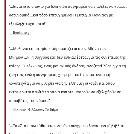
“…Είναι λίγο σπάνιο για Ελληνίδα συγγραφέα να επιλέξει να γράψει
αστυνομικό …και τόσο επιτυχημένο! Η Ευτυχία Γιαννάκη με
εξέπληξε ευχάριστα!”
– Booklovergr
“…Μολονότι η ιστορία διαδραματίζεται στην Αθήνα των
Μνημονίων, η συγγραφέας δεν ενδιαφέρεται για τις συνέπειες της
κρίσης. Ο Κόκκινος, ένας μοναχικός άνδρας, αναζητεί λύσεις για τη
ζωή του, ενώ η συγγραφέας χρησιμοποιεί την αστυνομική
λογοτεχνία για να μιλήσει για την ελληνική οικογένεια, όπου
εκτρέφονται παιδιά τα οποία κάποτε μπορούν να εξελιχθούν σε
παραβάτες του νόμου.”
– Φίλιππος Φιλίππου, Το Βήμα
“…Το «Στο πίσω κάθισμα» είναι ένα σύγχρονο λογοτεχνικό βιβλίο.