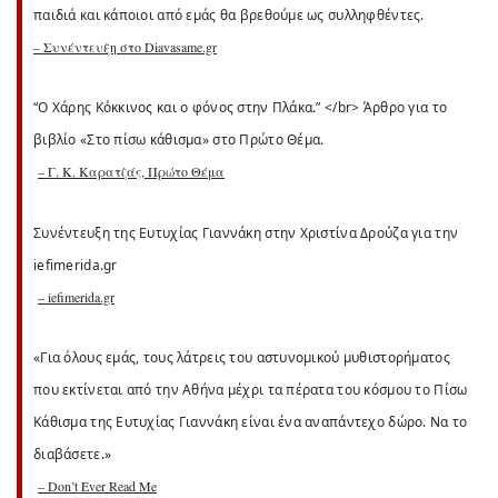
παιδιά και κάποιοι από εμάς θα βρεθούμε ως συλληφθέντες.
– Συνέντευξη στο Diavasame.gr
“Ο Χάρης Κόκκινος και ο φόνος στην Πλάκα.” </br> Άρθρο για το
βιβλίο «Στο πίσω κάθισμα» στο Πρώτο Θέμα.
– Γ. Κ. Καρατζάς, Πρώτο Θέμα
Συνέντευξη της Ευτυχίας Γιαννάκη στην Χριστίνα Δρούζα για την
iefimerida.gr
– iefimerida.gr
«Για όλους εμάς, τους λάτρεις του αστυνομικού μυθιστορήματος
που εκτίνεται από την Αθήνα μέχρι τα πέρατα του κόσμου το Πίσω
Κάθισμα της Ευτυχίας Γιαννάκη είναι ένα αναπάντεχο δώρο. Να το
διαβάσετε.»
– Don’t Ever Read Me