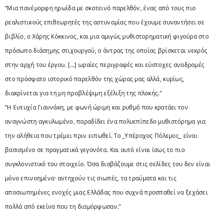
“Μια πανέμορφη ηρωίδα με σκοτεινό παρελθόν, ένας από τους πιο
ρεαλιστικούς επιθεωρητές της αστυνομίας που έχουμε συναντήσει σε
βιβλίο, ο Χάρης Κόκκινος, και μια αμιγώς μυθιστορηματική φιγούρα στο
πρόσωπο διάσημης στιχουργού, ο άντρας της οποίας βρίσκεται νεκρός
στην αρχή του έργου. […] ωραίες περιγραφές και εύστοχες αναδρομές
στο πρόσφατο ιστορικό παρελθόν της χώρας μας αλλά, κυρίως,
διακρίνεται για τη μη προβλέψιμη εξέλιξη της πλοκής.”
“Η Ευτυχία Γιαννάκη, με φωνή ώριμη και ρυθμό που κρατάει τον
αναγνώστη αγκυλωμένο, παραδίδει ένα πολυεπίπεδο μυθιστόρημα για
την αλήθεια που τρέμει πριν ειπωθεί. Το _Υπέροχος Πόλεμος_ είναι
βασισμένο σε πραγματικά γεγονότα. Και αυτό είναι ίσως το πιο
συγκλονιστικό του στοιχείο. Όσα διαβάζουμε στις σελίδες του δεν είναι
μόνο επινοημένα· αντηχούν τις σιωπές, τα τραύματα και τις
αποσιωπημένες ενοχές μιας Ελλάδας που συχνά προσπαθεί να ξεχάσει
πολλά από εκείνα που τη διαμόρφωσαν.”