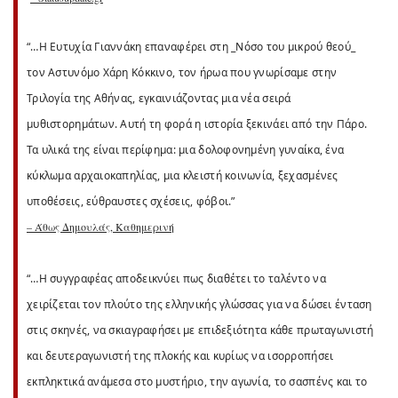
“…Η Ευτυχία Γιαννάκη επαναφέρει στη _Νόσο του μικρού θεού_
τον Αστυνόμο Χάρη Κόκκινο, τον ήρωα που γνωρίσαμε στην
Τριλογία της Αθήνας, εγκαινιάζοντας μια νέα σειρά
μυθιστορημάτων. Αυτή τη φορά η ιστορία ξεκινάει από την Πάρο.
Τα υλικά της είναι περίφημα: μια δολοφονημένη γυναίκα, ένα
κύκλωμα αρχαιοκαπηλίας, μια κλειστή κοινωνία, ξεχασμένες
υποθέσεις, εύθραυστες σχέσεις, φόβοι.”
– Άθως Δημουλάς, Καθημερινή
“…Η συγγραφέας αποδεικνύει πως διαθέτει το ταλέντο να
χειρίζεται τον πλούτο της ελληνικής γλώσσας για να δώσει ένταση
στις σκηνές, να σκιαγραφήσει με επιδεξιότητα κάθε πρωταγωνιστή
και δευτεραγωνιστή της πλοκής και κυρίως να ισορροπήσει
εκπληκτικά ανάμεσα στο μυστήριο, την αγωνία, το σασπένς και το