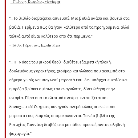
– Γιάννης Καφάτος, viewtag.gr
“…Το βιβλίο διαβάζεται απνευστί. Μια βαθιά ανάσα και βουτιά στα
βαθιά. Περίμενα πώς θα ήταν καλύτερο από τα προηγούμενα, αλλά
τελικά αυτό είναι καλύτερο από ότι περίμενα.”
– Τάσος Γέροντας, Exostis Press
“…Η _Νόσος του μικρού θεού_ διαθέτει εξαιρετική πλοκή,
δουλεμένους χαρακτήρες, χιούμορ και γλώσσα που ακουμπά στο
σήμερα χωρίς να υποχωρεί μπροστά του. Δεν υπάρχει ευκολία και
η πρόζα βρίσκει αμέσως τον αναγνώστη, δίνει ώθηση στην
ιστορία. Πέρα από το ελιοτικό πνεύμα, εντοπίζεται και
δονκιχωτικό! Οι ήρωες κυνηγούν ανεμόμυλους κι ενώ είναι
μπροστά τους διαρκώς απομακρύνονται. Το νέο βιβλίο της
Ευτυχίας Γιαννάκη διαβάζεται με πάθος προσφέροντας αληθινή
ψυχαγωγία.”