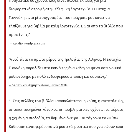
Πραγματικά σύγχρονο. Μας δίνει πολλές ελπίδες για μία
διαφορετική στροφή στην ελληνική λογοτεχνία. Η Ευτυχία
Γιαννάκη είναι μία συγγραφέας που πράγματι μας κάνει να
ελπίζουμε για βιβλία με καλή λογοτεχνία. Είναι από τα βιβλία που
προτείνεις.”
– sakidio.wordpress.com
“Αυτό είναι το πρώτο μέρος της Τριλογίας της Αθήνας. Η Ευτυχία
Γιαννάκη παραδίδει στο κοινό της ένα καλογραμμένο αστυνομικό
μυθιστόρημα με πολύ ενδιαφέρουσα πλοκή και σασπένς.”
– Δέσποινα Δημητριάδου, Savoir Ville
“…Στις σελίδες του βιβλίου αποκαλύπτεται η κρίση, η εγκατάλειψη,
οι ταλαιπωρημένοι κάτοικοι, οι προβληματικές σχέσεις, τα ψέματα,
η χαμένη αισιοδοξία, τα θαμμένα όνειρα. Ταυτόχρονα το «Πίσω
Κάθισμα» είναι γεμάτο κοινά μυστικά· μυστικά που γνωρίζουν όλοι