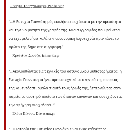
– Βάγια Τσαγγαδούρα, Public Blog
“…Η Ευτυχία Γιαννάκη μάς εκπλήσσει ευχάριστα με την αμεσότητα
και την ωριμότητα της γραφής της. Μια συγγραφέας που φαίνεται
να έχει μελετήσει καλά την αστυνομική λογοτεχνία πριν κάνει το
πρώτο της βήμα στη συγγραφή.”
– Χριστίνα Δρούζα, iefimerida.gr
“…Ακολουθώντας τις τεχνικές του αστυνομικού μυθιστορήματος, η
Ευτυχία Γιαννάκη στήνει αριστοτεχνικά το σκηνικό της ιστορίας
της και εντάσσει ομαλά σ’ αυτό τους ήρωές της, ξεπερνώντας στην
πορεία το αυστηρό πλαίσιο των όποιων κανόνων και συνεχίζοντας
την αφήγηση πιο χαλαρά…”
– Ελένη Κίτσου, Diavasame.gr
“…Η ιστορία της Ευτυχίας Γιαννάκη είναι ένας καθρέφτης