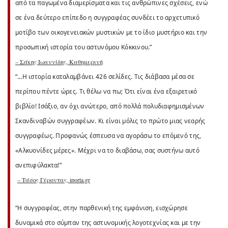
από τα παγωμένα διαμερίσματα και τις ανθρώπινες σχέσεις, ενώ
σε ένα δεύτερο επίπεδο η συγγραφέας συνδέει το αρχετυπικό
μοτίβο των οικογενειακών μυστικών με το ίδιο μυστήριο και την
προσωπική ιστορία του αστυνόμου Κόκκινου.”
– Σάκης Ιωαννίδης, Καθημερινή
“…Η ιστορία καταλαμβάνει 426 σελίδες. Τις διάβασα μέσα σε
περίπου πέντε ώρες. Τι θέλω να πω; Ότι είναι ένα εξαιρετικό
βιβλίο! Ισάξιο, αν όχι ανώτερο, από πολλά πολυδιαφημισμένων
Σκανδιναβών συγγραφέων. Κι είναι μόλις το πρώτο μιας νεαρής
συγγραφέως. Προφανώς έσπευσα να αγοράσω το επόμενό της,
«Αλκυονίδες μέρες». Μέχρι να το διαβάσω, σας συστήνω αυτό
ανεπιφύλακτα!”
– Τάσος Γέροντας, iporta.gr
“Η συγγραφέας, στην παρθενική της εμφάνιση, εισχώρησε
δυναμικά στο σύμπαν της αστυνομικής λογοτεχνίας και με την