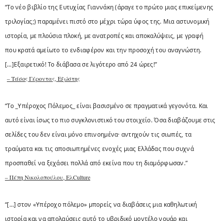
“Το νέο βιβλίο της Ευτυχίας Γιαννάκη (άραγε το πρώτο μιας επικείμενης
τριλογίας;) παραμένει πιστό στο μέχρι τώρα ύφος της. Μια αστυνομική
ιστορία, με πλούσια πλοκή, με ανατροπές και αποκαλύψεις, με γραφή
που κρατά αμείωτο το ενδιαφέρον και την προσοχή του αναγνώστη.
[…]Εξαιρετικό! Το διάβασα σε λιγότερο από 24 ώρες!”
– Τάσος Γέροντας, Εξώστης
“Το _Υπέροχος Πόλεμος_ είναι βασισμένο σε πραγματικά γεγονότα. Και
αυτό είναι ίσως το πιο συγκλονιστικό του στοιχείο. Όσα διαβάζουμε στις
σελίδες του δεν είναι μόνο επινοημένα· αντηχούν τις σιωπές, τα
τραύματα και τις αποσιωπημένες ενοχές μιας Ελλάδας που συχνά
προσπαθεί να ξεχάσει πολλά από εκείνα που τη διαμόρφωσαν.”
– Πέπη Νικολοπούλου, EλCulture
“[…] στον «Υπέροχο πόλεμο» μπορείς να διαβάσεις μια καθηλωτική
ιστορία και να απολαύσεις αυτό το υβριδικό μοντέλο νουάρ και