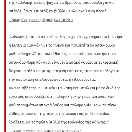
της καθολικής κρίσης ψάχνει να βρει έναν μπούσουλα για να
υπάρξει ξανά. Σπιρτόζικο βιβλίο με κλιμακούμενη πλοκή…”
– Νίκος Κουρμουλής, Εφημερίδα Τα Νέα
“…Φιλόδοξο και ελκυστικό το λογοτεχνικό εγχείρημα που ξεκίνησε
η Ευτυχία Γιαννάκη με το πυκνό και πολυεπίπεδο αστυνομικό
μυθιστόρημα «Στο πίσω κάθισμα», στο οποίο μας συστήνει τον
αστυνόμο Χάρη Κόκκινο. Είναι ένα αστικό νουάρ, με εγκεφαλική
διεργασία αλλά και με πρωτογενή ένστικτα, τα οποία ανάλογα με
την περίσταση απελευθερώνονται ή τιθασεύονται.
Αναμφισβήτητα, η Ευτυχία Γιαννάκη έχει στυλ και με το δικό της
έργο μάς υπενθυμίζει ότι η ελληνική σκηνή των αστυνομικών
μυθιστορημάτων αποκτά βάθος και πολυμορφία. Το «Στο πίσω
κάθισμα» μπλέκει την πόλη στην πλοκή του, οπότε δικαίως
λογίζεται ως το πρώτο βιβλίο της τριλογίας της Αθήνας…”
– Νίκος Βατόπουλος, Εφημερίδα Καθημερινή