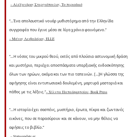
– Αλέξανδρος Στεργιόπουλος, Το περιοδικό
“…Ένα απολαυστικό νουάρ μυθιστόρημα από την Ελληνίδα
συγγραφέα που έγινε μέσα σε λίγα χρόνια φαινόμενο.”
– Μάνος Λειβαδάρος, ELLE
“…Η νόσος του μικρού θεού, εκτός από πλούσια αστυνομική δράση
και μυστήριο, περιέχει αποσπάσματα υπαρξιακής ενδοσκόπησης
όλων των ηρώων, ακόμα και των πιο ταπεινών. […]Η γλώσσα της
αφήγησης είναι εντυπωσιακά δουλεμένη, μαρτυρά μαστοριά και
πάθος με τις λέξεις.”
– Χίλντα Παπαδημητρίου, Book Press
“…Η ιστορία έχει σασπένς, μυστήριο, έρωτα, πίκρα και ζωντανές
εικόνες, που σε παρασύρουν και σε κάνουν, να μην θέλεις να
αφήσεις το βιβλίο.”
– Statusupdate.gr