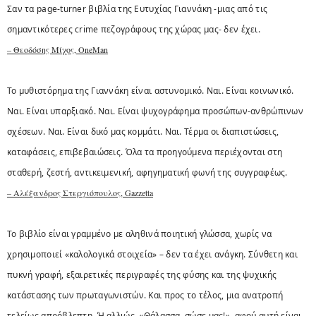
Σαν τα page-turner βιβλία της Ευτυχίας Γιαννάκη -μιας από τις
σημαντικότερες crime πεζογράφους της χώρας μας- δεν έχει.
– Θεοδόσης Μίχος, OneMan
Το μυθιστόρημα της Γιαννάκη είναι αστυνομικό. Ναι. Είναι κοινωνικό.
Ναι. Είναι υπαρξιακό. Ναι. Είναι ψυχογράφημα προσώπων-ανθρώπινων
σχέσεων. Ναι. Είναι δικό μας κομμάτι. Ναι. Τέρμα οι διαπιστώσεις,
καταφάσεις, επιβεβαιώσεις. Όλα τα προηγούμενα περιέχονται στη
σταθερή, ζεστή, αντικειμενική, αφηγηματική φωνή της συγγραφέως.
– Αλέξανδρος Στεργιόπουλος, Gazzetta
Το βιβλίο είναι γραμμένο με αληθινά ποιητική γλώσσα, χωρίς να
χρησιμοποιεί «καλολογικά στοιχεία» – δεν τα έχει ανάγκη. Σύνθετη και
πυκνή γραφή, εξαιρετικές περιγραφές της φύσης και της ψυχικής
κατάστασης των πρωταγωνιστών. Και προς το τέλος, μια ανατροπή
τελείως απρόβλεπτη. Ή αλλιώς, «Θάλασσα, σώσε μας!», αφού αυτή είναι