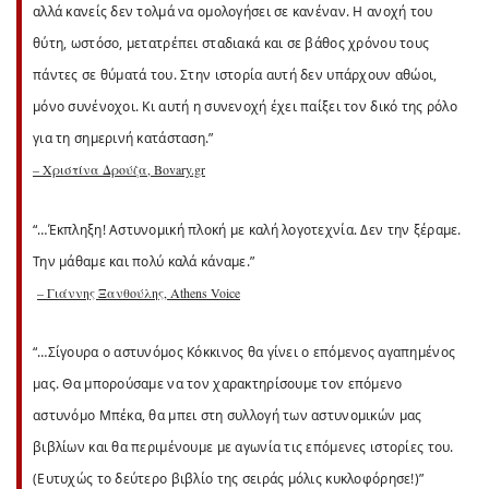
αλλά κανείς δεν τολμά να ομολογήσει σε κανέναν. Η ανοχή του
θύτη, ωστόσο, μετατρέπει σταδιακά και σε βάθος χρόνου τους
πάντες σε θύματά του. Στην ιστορία αυτή δεν υπάρχουν αθώοι,
μόνο συνένοχοι. Κι αυτή η συνενοχή έχει παίξει τον δικό της ρόλο
για τη σημερινή κατάσταση.”
– Χριστίνα Δρούζα, Bovary.gr
“…Έκπληξη! Αστυνομική πλοκή με καλή λογοτεχνία. Δεν την ξέραμε.
Την μάθαμε και πολύ καλά κάναμε.”
– Γιάννης Ξανθούλης, Athens Voice
“…Σίγουρα ο αστυνόμος Κόκκινος θα γίνει ο επόμενος αγαπημένος
μας. Θα μπορούσαμε να τον χαρακτηρίσουμε τον επόμενο
αστυνόμο Μπέκα, θα μπει στη συλλογή των αστυνομικών μας
βιβλίων και θα περιμένουμε με αγωνία τις επόμενες ιστορίες του.
(Ευτυχώς το δεύτερο βιβλίο της σειράς μόλις κυκλοφόρησε!)”