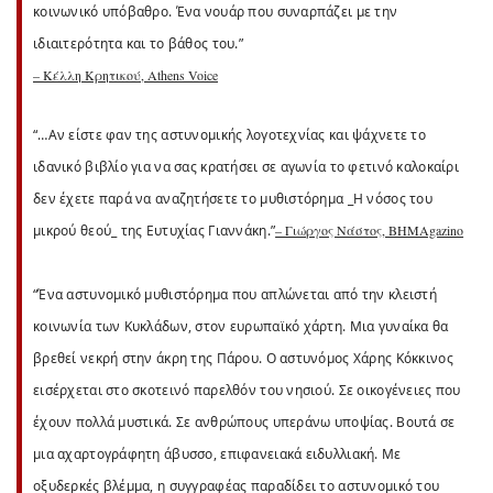
κοινωνικό υπόβαθρο. Ένα νουάρ που συναρπάζει με την
ιδιαιτερότητα και το βάθος του.”
– Κέλλη Κρητικού, Athens Voice
“…Αν είστε φαν της αστυνομικής λογοτεχνίας και ψάχνετε το
ιδανικό βιβλίο για να σας κρατήσει σε αγωνία το φετινό καλοκαίρι
δεν έχετε παρά να αναζητήσετε το μυθιστόρημα _Η νόσος του
μικρού θεού_ της Ευτυχίας Γιαννάκη.”
– Γιώργος Νάστος, BHMAgazino
“Ένα αστυνομικό μυθιστόρημα που απλώνεται από την κλειστή
κοινωνία των Κυκλάδων, στον ευρωπαϊκό χάρτη. Μια γυναίκα θα
βρεθεί νεκρή στην άκρη της Πάρου. Ο αστυνόμος Χάρης Κόκκινος
εισέρχεται στο σκοτεινό παρελθόν του νησιού. Σε οικογένειες που
έχουν πολλά μυστικά. Σε ανθρώπους υπεράνω υποψίας. Βουτά σε
μια αχαρτογράφητη άβυσσο, επιφανειακά ειδυλλιακή. Με
οξυδερκές βλέμμα, η συγγραφέας παραδίδει το αστυνομικό του