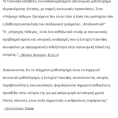
“Η Γιαννάκη καταθέτει ένα καλοκουρδισμένο αστυνομικό μυθιστόρημα
κλιμακούμενης έντασης, με σαφείς κοινωνικές προεκτάσεις. Στον
«Υπέροχο πόλεμο» ζητούμενο δεν είναι τόσο η λύση του μυστηρίου όσο
η βαθύτερη κατανόηση του συλλογικού τραύματος… Απολαυστικό!”
“Ο _υπέροχος πόλεμος_ είναι ένα καθηλωτικό νουάρ με κοινωνικούς
προβληματισμούς και ιστορικές αναδρομές που η Ευτυχία Γιαννάκη
συνυφαίνει με αφηγηματική επιδεξιότητα στην αστυνομική πλοκή της
ιστορίας.”
– Μάρκος Κρητικός, Η Αυγή
“Δικαιώνοντας ότι το σύγχρονο μυθιστόρημα είναι το σημερινό
κοινωνικό μυθιστόρημα, η Ευτυχία Γιαννάκη, συνενώνοντας ιστορία,
παραβατικότητα, κοινωνιολογία, ψυχολογία και σημερινή παθογένεια,
προσδίδει στην ιστορία της για μια ακόμα φορά οντολογική χροιά.
Πάντα, πάντοτε, είναι πολύ σημαντικός ο ανθρώπινος παράγοντας.”
– Ελένη Γκίκα, Fractal