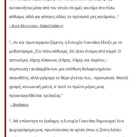
αυτοκινήτου μέσα από τον οποίο στιγμές κοιτάμε στο πίσω
κάθισμα, αλλά και κάποιες άλλες το πρόσωπό μας κατάματα…”
– Κική Μαλέρδου, StatusUpdate.gr
“…Αν και πρωτοεμφανιζόμενη, η Ευτυχία Γιαννάκη έδειξε με το
μυθιστόρημα _Στο πίσω κάθισμα_ ότι ήταν έτοιμη από καιρό. Ο
αστυνόμος Χάρης Κόκκινος (Χάρης, Χάρης και Χαρίτος –
σύμπτωση;) αναλαμβάνουν μια υπόθεση δολοφονημένου
σκηνοθέτη, αλλά γρήγορα το θέμα γίνεται πιο… προσωπικό. Μεστή
γραφή, κοινωνική ματιά, σ’ αυτό το πρώτο μέρος μιας
προαναγγελθείσας τριλογίας.”
– Bookpress
“…Με επίκεντρο το έγκλημα, η Ευτυχία Γιαννάκη δημιουργεί ένα
ψυχογράφημα μιας πρωτεύουσας σε κρίση όπου η ζέστη λείπει