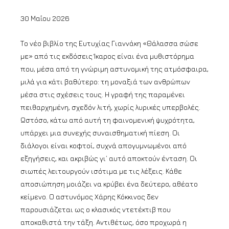
30 Μαΐου 2026
Το νέο βιβλίο της Ευτυχίας Γιαννάκη «Θάλασσα σώσε
με» από τις εκδόσεις Ίκαρος είναι ένα μυθιστόρημα
που, μέσα από τη γνώριμη αστυνομική της ατμόσφαιρα,
μιλά για κάτι βαθύτερο: τη μοναξιά των ανθρώπων
μέσα στις σχέσεις τους. Η γραφή της παραμένει
πειθαρχημένη, σχεδόν λιτή, χωρίς λυρικές υπερβολές.
Ωστόσο, κάτω από αυτή τη φαινομενική ψυχρότητα,
υπάρχει μια συνεχής συναισθηματική πίεση. Οι
διάλογοι είναι κοφτοί, συχνά απογυμνωμένοι από
εξηγήσεις, και ακριβώς γι’ αυτό αποκτούν ένταση. Οι
σιωπές λειτουργούν ισότιμα με τις λέξεις. Κάθε
αποσιώπηση μοιάζει να κρύβει ένα δεύτερο, αθέατο
κείμενο. Ο αστυνόμος Χάρης Κόκκινος δεν
παρουσιάζεται ως ο κλασικός ντετέκτιβ που
αποκαθιστά την τάξη. Αντιθέτως, όσο προχωρά η