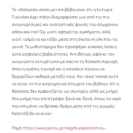
Το
«Θάλασσα σώσε με»
επιβεβαιώνει ότι η Ευτυχία
Γιαννάκη έχει πλέον διαμορφώσει μια από τις πιο
αναγνωρίσιμες και ουσιαστικές φωνές του σύγχρονου
ελληνικού noir. Όχι γιατί αφηγείται εγκλήματα, αλλά
γιατί τολμά να κοιτάξει μέσα στη σκοτεινή ύλη που τα
γεννά. Το μυθιστόρημα δεν προσφέρει εύκολες λύσεις
ούτε ασφαλείς βεβαιότητες. Αντιθέτως, αφήνει τον
αναγνώστη αντιμέτωπο με εκείνη τη δύσκολη περιοχή
όπου η αγάπη, η ενοχή και η απώλεια παύουν να
ξεχωρίζουν καθαρά μεταξύ τους. Και ίσως τελικά αυτό
να είναι το πιο ανησυχητικό στοιχείο του βιβλίου: ότι η
θάλασσα δεν εμφανίζεται ως σωτηρία, αλλά ως μνήμη.
Μια μνήμη που επιστρέφει ξανά και ξανά, όπως το νερό
που επιμένει να βρίσκει δρόμο μέσα από τις ρωγμές.
Καλοτάξιδο να είναι!
Πηγή:
https://www.periou.gr/magda-papadimitriou-