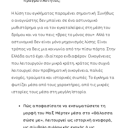
πραγματικότητας;
Η λύση του εγκλήματος παραμένει σημαντική. Συνήθως
ο αναγνώστης δεν μπαίνει σε ένα αστυνομικό
μυθιστόρημα για να τον εγκαταλείψεις στη μέση του
δρόμου και να του πεις «βρες το μόνος σου». Αλλά το
αστυνομικό δεν είναι μόνο μηχανισμός λύσης. Είναι
τρόπος να δεις μια κοινωνία από την πίσω πόρτα. Στην
Ελλάδα αυτό έχει ιδιαίτερο ενδιαφέρον. Οικογένειες
που λειτουργούν σαν μικρά κράτη, κράτος που συχνά
λειτουργεί σαν προβληματική οικογένεια, παλιές
ενοχές, τραύματα και ιστορικές σιωπές. Το έγκλημα τα
φωτίζει μέσα από τους χαρακτήρες, από τις μικρές
ιστορίες τους μέσα στη μεγάλη Ιστορία.
Πώς αποφασίσατε να ενσωματώσετε τη
μορφή του Μαξ Μέρτεν μέσα στο «Θάλασσα
σώσε με»; Λειτουργεί ως ιστορική αναφορά,
ως σύμβολο συλλογικής ενοχής ή ως