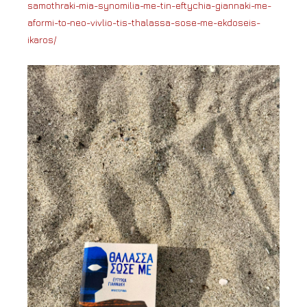
samothraki-mia-synomilia-me-tin-eftychia-giannaki-me-
aformi-to-neo-vivlio-tis-thalassa-sose-me-ekdoseis-
ikaros/