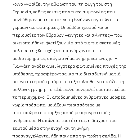
κοινό γνωρίζει την αθώωσή του, τη φυγή του στη
Γερμανία, καθώς και τις πολιτικές συμφωνίες που
συνδέθηκαν με τη μετακίνηση Ελλήνων εργατών στις
γερμανικές φάμπρικες. Οι ράβδοι χρυσού και οι
περιουσίες των Εβραίων —κινητές και ακίνητες— που
οικειοποιήθηκε, φωτίζουν μία από τις πιο σκοτεινές
σελίδες της Κατοχής και επανέρχονται στο
μυθιστόρημα ως υπόγειο νήμα μνήμης και ενοχής. Η
Γιαννάκη αναδεικνύει λιγότερο φωτισμένες πτυχές της
υπόθεσης, προσφέροντας μια πιο διεισδυτική ματιά
σε ένα ιστορικό τραύμα που εξακολουθεί να σκιάζει τη
συλλογική μνήμη. Το εξώφυλλο συνομιλεί ουσιαστικά με
το περιεχόμενο. Οι αποδομημένες ανθρώπινες μορφές,
χωρίς πρόσωπα, μοιάζουν περισσότερο με
αποτυπώματα ύπαρξης παρά με πραγματικούς
ανθρώπους. Η απώλεια ταυτότητας, η διάχυση του
εαυτού μέσα στην ενοχή και τη μνήμη,
προαναγγέλλονται ήδη πριν από την πρώτη σελίδα. Η