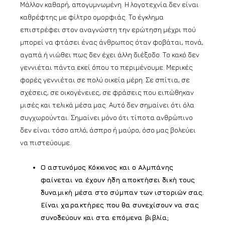
Μάλλον καθαρή, απογυμνωμένη. Η λογοτεχνία δεν είναι
καθρέφτης με φίλτρο ομορφιάς. Το έγκλημα
επιστρέφει στον αναγνώστη την ερώτηση μέχρι πού
μπορεί να φτάσει ένας άνθρωπος όταν φοβάται, πονά,
αγαπά ή νιώθει πως δεν έχει άλλη διέξοδο. Το κακό δεν
γεννιέται πάντα εκεί όπου το περιμένουμε. Μερικές
φορές γεννιέται σε πολύ οικεία μέρη. Σε σπίτια, σε
σχέσεις, σε οικογένειες, σε φράσεις που ειπώθηκαν
μισές και τελικά μέσα μας. Αυτό δεν σημαίνει ότι όλα
συγχωρούνται. Σημαίνει μόνο ότι τίποτα ανθρώπινο
δεν είναι τόσο απλό, άσπρο ή μαύρο, όσο μας βολεύει
να πιστεύουμε.
Ο αστυνόμος Κόκκινος και ο Αλμπάνης
φαίνεται να έχουν ήδη αποκτήσει δική τους
δυναμική μέσα στο σύμπαν των ιστοριών σας.
Είναι χαρακτήρες που θα συνεχίσουν να σας
συνοδεύουν και στα επόμενα βιβλία;