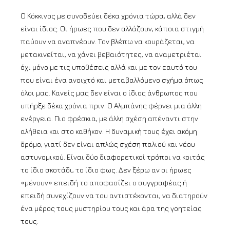
Ο Κόκκινος με συνοδεύει δέκα χρόνια τώρα, αλλά δεν
είναι ίδιος. Οι ήρωες που δεν αλλάζουν, κάποια στιγμή
παύουν να αναπνέουν. Τον βλέπω να κουράζεται, να
μετακινείται, να χάνει βεβαιότητες, να αναμετριέται
όχι μόνο με τις υποθέσεις αλλά και με τον εαυτό του
που είναι ένα ανοιχτό και μεταβαλλόμενο σχήμα όπως
όλοι μας. Κανείς μας δεν είναι ο ίδιος άνθρωπος που
υπήρξε δέκα χρόνια πριν. Ο Αλμπάνης φέρνει μια άλλη
ενέργεια. Πιο φρέσκια, με άλλη σχέση απέναντι στην
αλήθεια και στο καθήκον. Η δυναμική τους έχει ακόμη
δρόμο, γιατί δεν είναι απλώς σχέση παλιού και νέου
αστυνομικού. Είναι δύο διαφορετικοί τρόποι να κοιτάς
το ίδιο σκοτάδι, το ίδιο φως. Δεν ξέρω αν οι ήρωες
«μένουν» επειδή το αποφασίζει ο συγγραφέας ή
επειδή συνεχίζουν να του αντιστέκονται, να διατηρούν
ένα μέρος τους μυστηρίου τους και άρα της γοητείας
τους.