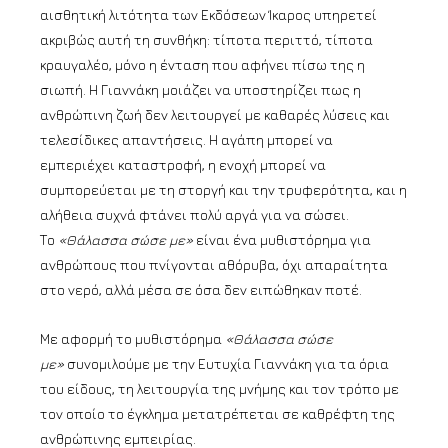
αισθητική λιτότητα των Εκδόσεων Ίκαρος υπηρετεί
ακριβώς αυτή τη συνθήκη: τίποτα περιττό, τίποτα
κραυγαλέο, μόνο η ένταση που αφήνει πίσω της η
σιωπή. Η Γιαννάκη μοιάζει να υποστηρίζει πως η
ανθρώπινη ζωή δεν λειτουργεί με καθαρές λύσεις και
τελεσίδικες απαντήσεις. Η αγάπη μπορεί να
εμπεριέχει καταστροφή, η ενοχή μπορεί να
συμπορεύεται με τη στοργή και την τρυφερότητα, και η
αλήθεια συχνά φτάνει πολύ αργά για να σώσει.
Το
«Θάλασσα σώσε με»
είναι ένα μυθιστόρημα για
ανθρώπους που πνίγονται αθόρυβα, όχι απαραίτητα
στο νερό, αλλά μέσα σε όσα δεν ειπώθηκαν ποτέ.
Με αφορμή το μυθιστόρημα
«Θάλασσα σώσε
με»
συνομιλούμε με την Ευτυχία Γιαννάκη για τα όρια
του είδους, τη λειτουργία της μνήμης και τον τρόπο με
τον οποίο το έγκλημα μετατρέπεται σε καθρέφτη της
ανθρώπινης εμπειρίας.