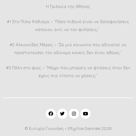
Η Τριλογία της Αθήνας
#1 Στο Πίσω Κάθισμα – “Πόσο πιθανό είναι να δολοφονήσεις
κάποιον, αντί να τον φιλήσεις;”
#2 Αλκυονίδες Μέρες – “Σε μια κοινωνία που αδυνατεί να
προστατεύσει τον αδύναμο κανείς δεν είναι αθώος.”
#3 Πόλη στο φως – “Μέχρι που μπορείς να φτάσεις όταν δεν
έχεις πια τίποτα να χάσεις;”
© Ευτυχία Γιαννάκη – Eftychia Giannaki 2026