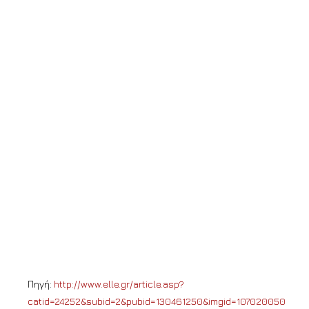
Πηγή:
http://www.elle.gr/article.asp?
catid=24252&subid=2&pubid=130461250&imgid=107020050