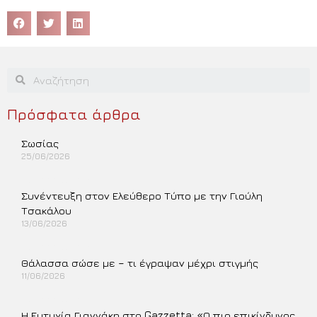
Πρόσφατα άρθρα
Σωσίας
25/06/2026
Περισσότερα »
Συνέντευξη στον Ελεύθερο Τύπο με την Γιούλη
Τσακάλου
13/06/2026
Περισσότερα »
Θάλασσα σώσε με – τι έγραψαν μέχρι στιγμής
11/06/2026
Περισσότερα »
Η Ευτυχία Γιαννάκη στο Gazzetta: «Ο πιο επικίνδυνος