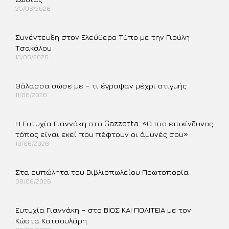
25/06/2026
Περισσότερα »
Συνέντευξη στον Ελεύθερο Τύπο με την Γιούλη
Τσακάλου
13/06/2026
Περισσότερα »
Θάλασσα σώσε με – τι έγραψαν μέχρι στιγμής
11/06/2026
Περισσότερα »
Η Ευτυχία Γιαννάκη στο Gazzetta: «Ο πιο επικίνδυνος
τόπος είναι εκεί που πέφτουν οι άμυνές σου»
10/06/2026
Περισσότερα »
Στα ευπώλητα του Βιβλιοπωλείου Πρωτοπορία
08/06/2026
Περισσότερα »
Ευτυχία Γιαννάκη – στο ΒΙΟΣ ΚΑΙ ΠΟΛΙΤΕΙΑ με τον
Κώστα Κατσουλάρη