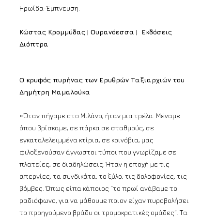
Ηρωίδα-Έμπνευση.
Κώστας Κρομμύδας | Ουρανόεσσα | Εκδόσεις
Διόπτρα
Ο κρυφός πυρήνας των Ερυθρών Ταξιαρχιών του
Δημήτρη Μαμαλούκα
«Όταν πήγαμε στο Μιλάνο, ήταν μια τρέλα. Μέναμε
όπου βρίσκαμε, σε πάρκα σε σταθμούς, σε
εγκαταλελειμμένα κτίρια, σε κοινόβια, μας
φιλοξενούσαν άγνωστοι τύποι που γνωρίζαμε σε
πλατείες, σε διαδηλώσεις. Ήταν η εποχή με τις
απεργίες, τα συνδικάτα, το ξύλο, τις δολοφονίες, τις
βόμβες. Όπως είπα κάποιος “το πρωί ανάβαμε το
ραδιόφωνο, για να μάθουμε ποιον είχαν πυροβολήσει
το προηγούμενο βράδυ οι τρομοκρατικές ομάδες”. Τα