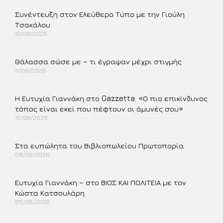
Περισσότερα »
Συνέντευξη στον Ελεύθερο Τύπο με την Γιούλη
Τσακάλου
13/06/2026
Περισσότερα »
Θάλασσα σώσε με – τι έγραψαν μέχρι στιγμής
11/06/2026
Περισσότερα »
Η Ευτυχία Γιαννάκη στο Gazzetta: «Ο πιο επικίνδυνος
τόπος είναι εκεί που πέφτουν οι άμυνές σου»
10/06/2026
Περισσότερα »
Στα ευπώλητα του Βιβλιοπωλείου Πρωτοπορία
08/06/2026
Περισσότερα »
Ευτυχία Γιαννάκη – στο ΒΙΟΣ ΚΑΙ ΠΟΛΙΤΕΙΑ με τον
Κώστα Κατσουλάρη
05/06/2026
Περισσότερα »