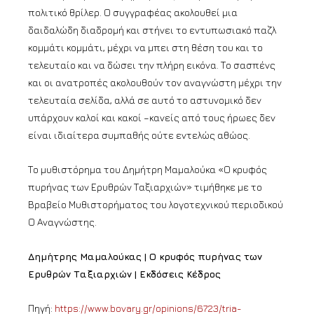
πολιτικό θρίλερ. Ο συγγραφέας ακολουθεί μια
δαιδαλώδη διαδρομή και στήνει το εντυπωσιακό παζλ
κομμάτι κομμάτι, μέχρι να μπει στη θέση του και το
τελευταίο και να δώσει την πλήρη εικόνα. Το σασπένς
και οι ανατροπές ακολουθούν τον αναγνώστη μέχρι την
τελευταία σελίδα, αλλά σε αυτό το αστυνομικό δεν
υπάρχουν καλοί και κακοί –κανείς από τους ήρωες δεν
είναι ιδιαίτερα συμπαθής ούτε εντελώς αθώος.
Το μυθιστόρημα του Δημήτρη Μαμαλούκα «Ο κρυφός
πυρήνας των Ερυθρών Ταξιαρχιών» τιμήθηκε με το
Βραβείο Μυθιστορήματος του λογοτεχνικού περιοδικού
Ο Αναγνώστης.
Δημήτρης Μαμαλούκας | Ο κρυφός πυρήνας των
Ερυθρών Ταξιαρχιών | Εκδόσεις Κέδρος
Πηγή:
https://www.bovary.gr/opinions/6723/tria-