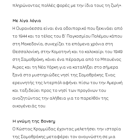
πληρώνοντας πολλές φορές με την ίδια τους τη ζωή».
Με λίγα λόγια
Η Ουρανόεσσα είναι ένα οδοιπορικό που ξεκινάει από
το 1944 και το τέλος του Β’ Παγκοσμίου Πολέμου κάπου
στη Μακεδονία, συνεχίζει τα επόμενα χρόνια στη
Θεσσαλονίκη, στην Κομοτηνή και το καλοκαίρι του 1949
στη Σαμοθράκη, κάνει ένα πέρασμα από το Μπουένος
Άιρες και τη Νέα Υόρκη για να καταλήξει στο σήμερα
ξανά στο μυστηριώδες νησί της Σαμοθράκης. Ένας
ερευνητής της Ιντερπόλ αφήνει πίσω του την Αμερική
και ταξιδεύει προς το νησί των προγόνων του
αναζητώντας την αλήθεια για το παρελθόν της
οικογένειάς του.
Η γνώμη της Bovary
Ο Κώστας Κρομμύδας έχοντας μελετήσει την ιστορία
της Σαμοθράκης μεταφέρει τον αναγνώστη σε μια