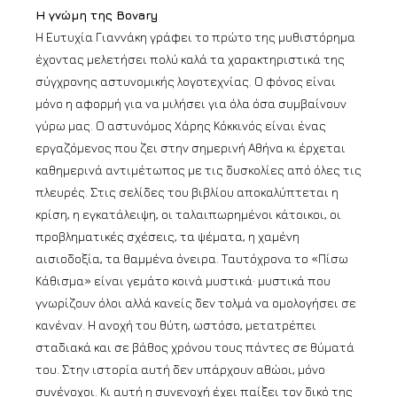
Η γνώμη της Bovary
Η Ευτυχία Γιαννάκη γράφει το πρώτο της μυθιστόρημα
έχοντας μελετήσει πολύ καλά τα χαρακτηριστικά της
σύγχρονης αστυνομικής λογοτεχνίας. Ο φόνος είναι
μόνο η αφορμή για να μιλήσει για όλα όσα συμβαίνουν
γύρω μας. Ο αστυνόμος Χάρης Κόκκινός είναι ένας
εργαζόμενος που ζει στην σημερινή Αθήνα κι έρχεται
καθημερινά αντιμέτωπος με τις δυσκολίες από όλες τις
πλευρές. Στις σελίδες του βιβλίου αποκαλύπτεται η
κρίση, η εγκατάλειψη, οι ταλαιπωρημένοι κάτοικοι, οι
προβληματικές σχέσεις, τα ψέματα, η χαμένη
αισιοδοξία, τα θαμμένα όνειρα. Ταυτόχρονα το «Πίσω
Κάθισμα» είναι γεμάτο κοινά μυστικά· μυστικά που
γνωρίζουν όλοι αλλά κανείς δεν τολμά να ομολογήσει σε
κανέναν. Η ανοχή του θύτη, ωστόσο, μετατρέπει
σταδιακά και σε βάθος χρόνου τους πάντες σε θύματά
του. Στην ιστορία αυτή δεν υπάρχουν αθώοι, μόνο
συνένοχοι. Κι αυτή η συνενοχή έχει παίξει τον δικό της