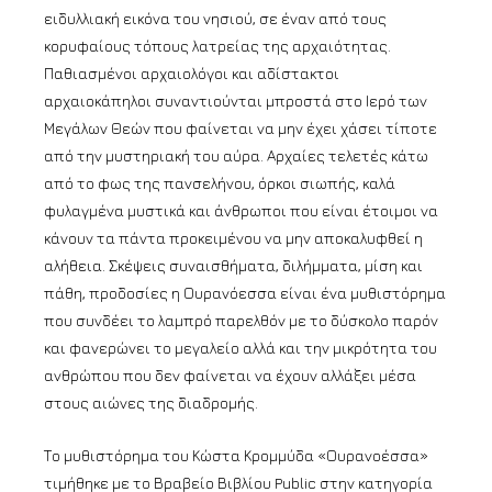
ειδυλλιακή εικόνα του νησιού, σε έναν από τους
κορυφαίους τόπους λατρείας της αρχαιότητας.
Παθιασμένοι αρχαιολόγοι και αδίστακτοι
αρχαιοκάπηλοι συναντιούνται μπροστά στο Ιερό των
Μεγάλων Θεών που φαίνεται να μην έχει χάσει τίποτε
από την μυστηριακή του αύρα. Αρχαίες τελετές κάτω
από το φως της πανσελήνου, όρκοι σιωπής, καλά
φυλαγμένα μυστικά και άνθρωποι που είναι έτοιμοι να
κάνουν τα πάντα προκειμένου να μην αποκαλυφθεί η
αλήθεια. Σκέψεις συναισθήματα, διλήμματα, μίση και
πάθη, προδοσίες η Ουρανόεσσα είναι ένα μυθιστόρημα
που συνδέει το λαμπρό παρελθόν με το δύσκολο παρόν
και φανερώνει το μεγαλείο αλλά και την μικρότητα του
ανθρώπου που δεν φαίνεται να έχουν αλλάξει μέσα
στους αιώνες της διαδρομής.
Το μυθιστόρημα του Κώστα Κρομμύδα «Ουρανοέσσα»
τιμήθηκε με το Βραβείο Βιβλίου Public στην κατηγορία