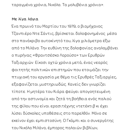
ταραγμένα χρόνια, Νικόλα. Τα μολυβένια χρόνια».
Με λίγα λόγια
Ένα πρωινό του Μαρτίου του 1979, ο βιομήχανος
Τζανπιέρο Ντε Σάντις, βρίσκεται δολοφονημένος μέσα
στο πανάκριβο αυτοκίνητό του, λίγα χιλιόμετρα έξω
από το Μιλάνο. Την ευθύνη της δολοφονίας αναλαμβάνει
ο πυρήνας «Φραντσέσκο Λορούσο» των Ερυθρών
Ταξιαρχιών. Είκοσι οχτώ χρόνια μετά, ένας νεαρός
φοιτητής πολιτικών επιστημών που ετοιμάζει την
πτυχιακή του εργασία με θέμα τις Ερυθρές Ταξιαρχίες,
εξαφανίζεται μυστηριωδώς. Κανείς δεν γνωρίζει
τίποτε. Η μητέρα του Κιάρα φεύγει απογοητευμένη
από την αστυνομία και ζητά τη βοήθεια ενός παλιού
της φίλου που είναι ερασιτέχνης ντετέκτιβ κι έχει
λύσει δύσκολες υποθέσεις στο παρελθόν. Μόνο σε
εκείνον έχει εμπιστοσύνη. Ο Γκάμπι και ο συνεργάτης
του Νικόλα Μιλάνο, έμπορος παλαιών βιβλίων,