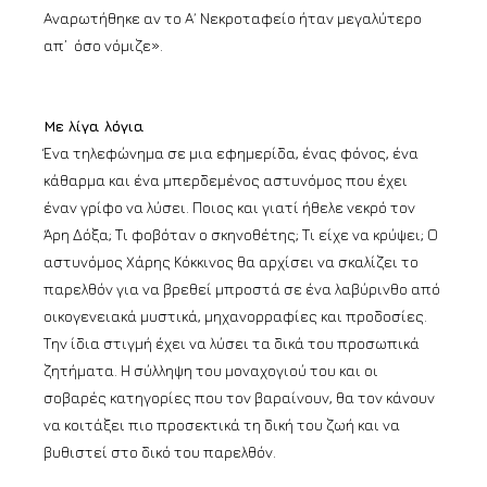
Αναρωτήθηκε αν το Α΄ Νεκροταφείο ήταν μεγαλύτερο
απ’ όσο νόμιζε».
Με λίγα λόγια
Ένα τηλεφώνημα σε μια εφημερίδα, ένας φόνος, ένα
κάθαρμα και ένα μπερδεμένος αστυνόμος που έχει
έναν γρίφο να λύσει. Ποιος και γιατί ήθελε νεκρό τον
Άρη Δόξα; Τι φοβόταν ο σκηνοθέτης; Τι είχε να κρύψει; Ο
αστυνόμος Χάρης Κόκκινος θα αρχίσει να σκαλίζει το
παρελθόν για να βρεθεί μπροστά σε ένα λαβύρινθο από
οικογενειακά μυστικά, μηχανορραφίες και προδοσίες.
Την ίδια στιγμή έχει να λύσει τα δικά του προσωπικά
ζητήματα. Η σύλληψη του μοναχογιού του και οι
σοβαρές κατηγορίες που τον βαραίνουν, θα τον κάνουν
να κοιτάξει πιο προσεκτικά τη δική του ζωή και να
βυθιστεί στο δικό του παρελθόν.