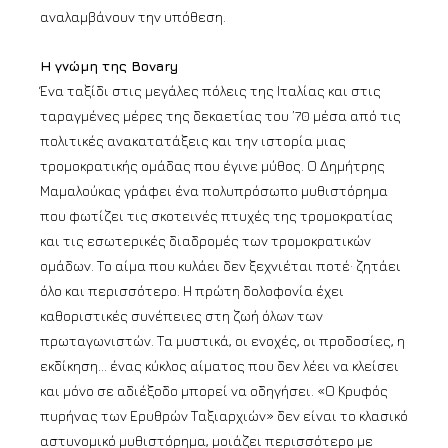
αναλαμβάνουν την υπόθεση.
Η γνώμη της Bovary
Ένα ταξίδι στις μεγάλες πόλεις της Ιταλίας και στις
ταραγμένες μέρες της δεκαετίας του ’70 μέσα από τις
πολιτικές ανακατατάξεις και την ιστορία μιας
τρομοκρατικής ομάδας που έγινε μύθος. Ο Δημήτρης
Μαμαλούκας γράφει ένα πολυπρόσωπο μυθιστόρημα
που φωτίζει τις σκοτεινές πτυχές της τρομοκρατίας
και τις εσωτερικές διαδρομές των τρομοκρατικών
ομάδων. Το αίμα που κυλάει δεν ξεχνιέται ποτέ· ζητάει
όλο και περισσότερο. Η πρώτη δολοφονία έχει
καθοριστικές συνέπειες στη ζωή όλων των
πρωταγωνιστών. Τα μυστικά, οι ενοχές, οι προδοσίες, η
εκδίκηση… ένας κύκλος αίματος που δεν λέει να κλείσει
και μόνο σε αδιέξοδο μπορεί να οδηγήσει. «Ο Κρυφός
πυρήνας των Ερυθρών Ταξιαρχιών» δεν είναι το κλασικό
αστυνομικό μυθιστόρημα, μοιάζει περισσότερο με