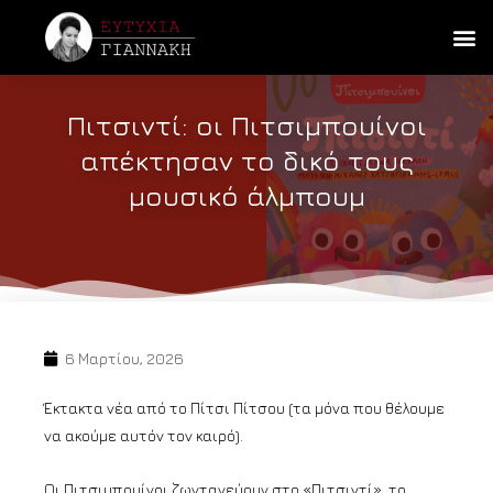
Πιτσιντί: οι Πιτσιμπουίνοι
απέκτησαν το δικό τους
μουσικό άλμπουμ
6 Μαρτίου, 2026
Έκτακτα νέα από το Πίτσι Πίτσου (τα μόνα που θέλουμε
να ακούμε αυτόν τον καιρό).
Οι Πιτσιμπουίνοι ζωντανεύουν στο «Πιτσιντί», το