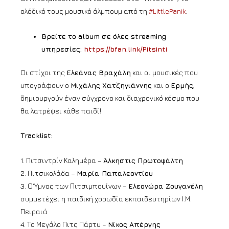
ολόδικό τους μουσικό άλμπουμ από τη
#LittlePanik
.
Βρείτε τo album σε όλες streaming
υπηρεσίες:
https://bfan.link/Pitsinti
Οι στίχοι της
Ελεάνας Βραχάλη
και οι μουσικές που
υπογράφουν ο
Μιχάλης Χατζηγιάννης
και ο
Ερμής
,
δημιουργούν έναν σύγχρονο και διαχρονικό κόσμο που
θα λατρέψει κάθε παιδί!
Tracklist:
1. Πιτσιντρίν Καλημέρα –
Άλκηστις Πρωτοψάλτη
2. Πιτσικολάδα –
Μαρία Παπαλεοντίου
3. Ο Ύμνος των Πιτσιμπουίνων –
Ελεονώρα Ζουγανέλη
συμμετέχει η παιδική χορωδία εκπαιδευτηρίων Ι.Μ.
Πειραιά
4. Το Μεγάλο Πιτς Πάρτυ –
Νίκος Απέργης