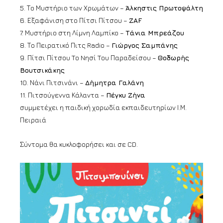
5. Το Μυστήριο των Χρωμάτων –
Άλκηστις Πρωτοψάλτη
6. Εξαφάνιση στο Πίτσι Πίτσου –
ZAF
7. Μυστήριο στη Λίμνη Λαμπίκο –
Τάνια Μπρεάζου
8. Το Πειρατικό Πιτς Radio –
Γιώργος Σαμπάνης
9. Πίτσι Πίτσου Tο Nησί Tου Παραδείσου –
Θοδωρής
Βουτσικάκης
10. Νάνι Πιτσινάνι –
Δήμητρα Γαλάνη
11. Πιτσούγεννα Κάλαντα –
Πέγκυ Ζήνα
συμμετέχει η παιδική χορωδία εκπαιδευτηρίων Ι.Μ.
Πειραιά
Σύντομα θα κυκλοφορήσει και σε CD.