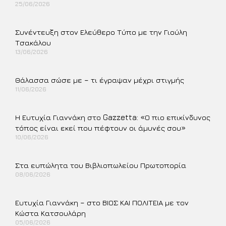
25/06/2026
Περισσότερα »
Συνέντευξη στον Ελεύθερο Τύπο με την Γιούλη
Τσακάλου
13/06/2026
Περισσότερα »
Θάλασσα σώσε με – τι έγραψαν μέχρι στιγμής
11/06/2026
Περισσότερα »
Η Ευτυχία Γιαννάκη στο Gazzetta: «Ο πιο επικίνδυνος
τόπος είναι εκεί που πέφτουν οι άμυνές σου»
10/06/2026
Περισσότερα »
Στα ευπώλητα του Βιβλιοπωλείου Πρωτοπορία
08/06/2026
Περισσότερα »
Ευτυχία Γιαννάκη – στο ΒΙΟΣ ΚΑΙ ΠΟΛΙΤΕΙΑ με τον
Κώστα Κατσουλάρη
05/06/2026