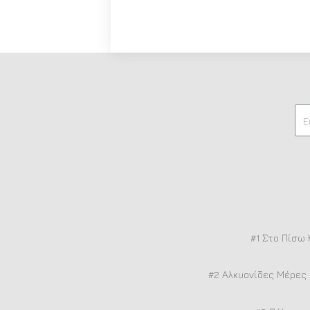
#1 Στο Πίσω 
#2 Αλκυονίδες Μέρες 