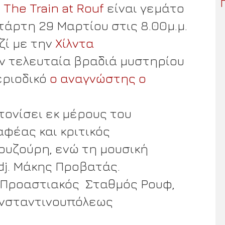
The Train at Rouf
είναι γεμάτο
τάρτη 29 Μαρτίου στις 8.00μ.μ.
ζί με την
Χίλντα
 τελευταία βραδιά μυστηρίου
εριοδικό
ο αναγνώστης o
ονίσει εκ μέρους του
φέας και κριτικός
ουζούρη, ενώ τη μουσική
 dj. Μάκης Προβατάς.
 Προαστιακός Σταθμός Ρουφ,
ωνσταντινουπόλεως