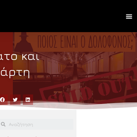
άτο και
τάρτη