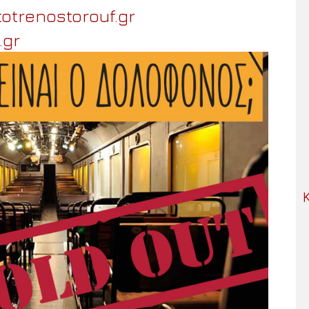
otrenostorouf.gr
.gr