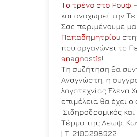
Το τρένο στο Ρουφ – 
και αναχωρεί την Τε
Σας περιμένουμε μα
Παπαδημητρίου
στην
που οργανώνει το Π
anagnostis
!
Τη συζήτηση θα συντ
Αναγνώστη, η συγγρα
λογοτεχνίας Έλενα Χ
επιμέλεια θα έχει ο
Σιδηροδρομικός και
Τέρμα της Λεωφ. Κ
| Τ. 2105298922