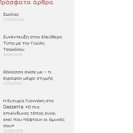
Πρόσφατα άρθρα
Σωσίας
25/06/2026
Περισσότερα »
Συνέντευξη στον Ελεύθερο
Τύπο με την Γιούλη
Τσακάλου
13/06/2026
Περισσότερα »
Θάλασσα σώσε με – τι
έγραψαν μέχρι στιγμής
11/06/2026
Περισσότερα »
Η Ευτυχία Γιαννάκη στο
Gazzetta: «Ο πιο
επικίνδυνος τόπος είναι
εκεί που πέφτουν οι άμυνές
σου»
10/06/2026