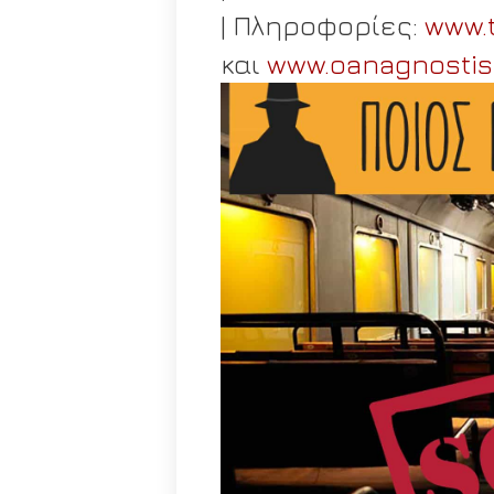
| Πληροφορίες:
www.t
και
www.oanagnostis