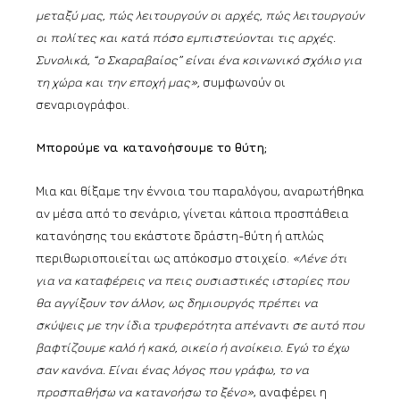
μεταξύ μας, πώς λειτουργούν οι αρχές, πώς λειτουργούν
οι πολίτες και κατά πόσο εμπιστεύονται τις αρχές.
Συνολικά, “o Σκαραβαίος” είναι ένα κοινωνικό σχόλιο για
τη χώρα και την εποχή μας»,
συμφωνούν οι
σεναριογράφοι.
Μπορούμε να κατανοήσουμε το θύτη;
Μια και θίξαμε την έννοια του παραλόγου, αναρωτήθηκα
αν μέσα από το σενάριο, γίνεται κάποια προσπάθεια
κατανόησης του εκάστοτε δράστη-θύτη ή απλώς
περιθωριοποιείται ως απόκοσμο στοιχείο.
«Λένε ότι
για να καταφέρεις να πεις ουσιαστικές ιστορίες που
θα αγγίξουν τον άλλον, ως δημιουργός πρέπει να
σκύψεις με την ίδια τρυφερότητα απέναντι σε αυτό που
βαφτίζουμε καλό ή κακό, οικείο ή ανοίκειο. Εγώ το έχω
σαν κανόνα. Είναι ένας λόγος που γράφω, το να
προσπαθήσω να κατανοήσω το ξένο»
, αναφέρει η