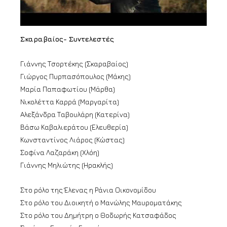
Σκαραβαίος- Συντελεστές
Γιάννης Τσορτέκης (Σκαραβαίος)
Γιώργος Πυρπασόπουλος (Μάκης)
Μαρία Παπαφωτίου (Μάρθα)
Νικολέττα Καρρά (Μαργαρίτα)
Αλεξάνδρα Ταβουλάρη (Κατερίνα)
Βάσω Καβαλιεράτου (Ελευθερία)
Κωνσταντίνος Λιάρος (Κώστας)
Σοφίνα Λαζαράκη (Χλόη)
Γιάννης Μηλιώτης (Ηρακλής)
Στο ρόλο της Έλενας η Ράνια Οικονομίδου
Στο ρόλο του Διοικητή ο Μανώλης Μαυροματάκης
Στο ρόλο του Δημήτρη ο Θοδωρής Κατσαφάδος