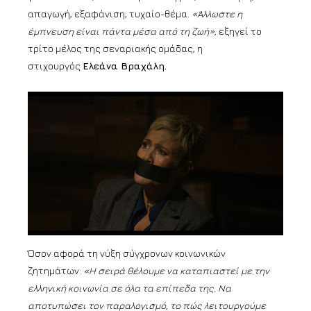
απαγωγή, εξαφάνιση, τυχαίο-θέμα.
«Άλλωστε η
έμπνευση είναι πάντα μέσα από τη ζωή»,
εξηγεί το
τρίτο μέλος της σεναριακής ομάδας, η
στιχουργός
Ελεάνα Βραχάλη.
Όσον αφορά τη νύξη σύγχρονων κοινωνικών
ζητημάτων:
«Η σειρά θέλουμε να καταπιαστεί με την
ελληνική κοινωνί
α σε όλα τα επίπεδα της. Να
αποτυπώσει τον παραλογισμό, το πώς λειτουργούμε