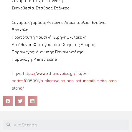
Σενάριο: Ευτυχία Γιαννάκη
Σκηνοθεσία: Σταύρος Στάγκος
Σεναριακή ομάδα: Αντώνης Λιακόπουλος- Ελεάνα
Βραχάλη
Πρωτότυπη Μουσική: Ειρήνη Σκυλακάκη
Διεύθυνση Φωτογραφίας: Χρήστος Δούρος
Παραγωγός: Διονύσης Παναγιωτάκης
Παραγωγή: Primavisione
Πηγή:
https://www.athensvoice.gr/life/tv-
series/835091/o-skaravaios-nea-astunomiki-seira-ston-
alpha/