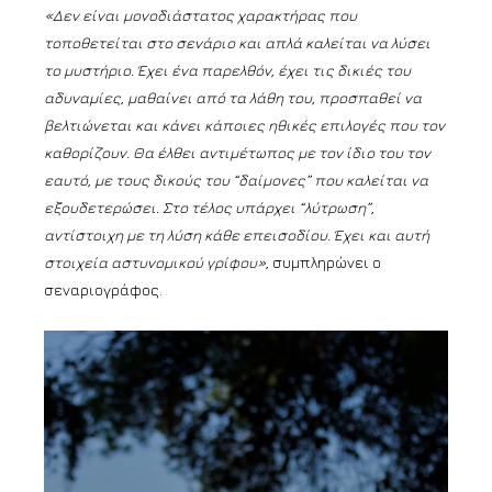
«Δεν είναι μονοδιάστατος χαρακτήρας που
τοποθετείται σ
το σενάριο και απλά καλείται να λύσει
το μυστήριο. Έχει ένα παρελθόν, έχει τις δικιές του
αδυναμίες, μαθαίνει από τα λάθη του, προσπαθεί να
βελτιώνεται και κάνει κάποιες ηθικές επιλογές που τον
καθορίζουν. Θα έλθει αντιμέτωπος με τον ίδιο του τον
εαυτό, με τους δικούς του “δαίμονες” που καλείται να
εξουδετερώσει. Στο τέλος υπάρχει “λύτρωση”,
αντίστοιχη με τη λύση κάθε επεισοδίου. Έχει και αυτή
στοιχεία αστυνομικού γρίφου»,
συμπληρώνει ο
σεναριογράφος.