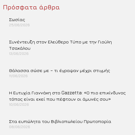
Πρόσφατα άρθρα
Σωσίας
25/06/2026
Περισσότερα »
Συνέντευξη στον Ελεύθερο Τύπο με την Γιούλη
Τσακάλου
13/06/2026
Περισσότερα »
Θάλασσα σώσε με – τι έγραψαν μέχρι στιγμής
11/06/2026
Περισσότερα »
Η Ευτυχία Γιαννάκη στο Gazzetta: «Ο πιο επικίνδυνος
τόπος είναι εκεί που πέφτουν οι άμυνές σου»
10/06/2026
Περισσότερα »
Στα ευπώλητα του Βιβλιοπωλείου Πρωτοπορία
08/06/2026