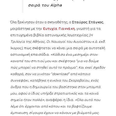
σειρά του Alpha
Όλα ξεκίνησαν όταν ο σκηνοθέτης, ο
Σταύρος Στάγκος
,
μοιράστηκε με την
Ευτυχία Γιαννάκη
, γνωστή για τα
επιτυχημένα βιβλία αστυνομικής λογοτεχνίας
(Η
Τριλογία της Αθήνας, Οι Ναυαγοί του Αυγούστου κ.ά. εκδ.
Ίκαρος),
πως σκέφτεται να κάνει μια σειρά με αυτοτελή
αστυνομική επεισόδια.
«Κάθισα ένα μεσημέρι στον
καναπέ του σπιτιού μου και σκέφτηκα “για να δούμε
πώς μπορεί να στηθεί αυτό το πράγμα”. Και εκεί σχεδόν
καθαρά, σαν να γινόταν “download” από κάποιο
συννεφάκι, κατέβηκε η εικόνα του Σκαραβαίου, ενός
άνδρα που η δημιουργία του βασίστηκε στον μπαμπά
μου, αφού ο ίδιος υπήρξε στρατιωτικός και τα κοινά
σημεία ήταν πολλά»,
αναφέρει η ίδια.
«Όλα αυτά που
λέμε ότι έρχονται από κάπου και τα βαφτίζουμε
έμπνευση, σίγουρα έχουν να κάνουν με βιώματά μας.