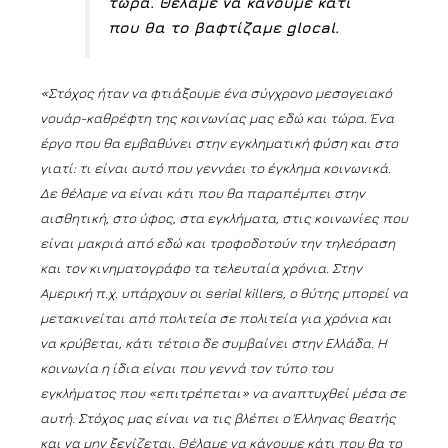
τώρα. Θέλαμε να κάνoυμε κάτι
που θα το βαφτίζαμε glocal.
«Στόχος ήταν να φτιάξουμε ένα σύγχρονο μεσογειακό
νουάρ-καθρέφτη της κοινωνίας μας εδώ και τώρα. Ένα
έργο που θα εμβαθύνει στην εγκληματική φύση και στο
γιατί: τι είναι αυτό που γεννάει το έγκλημα κοινωνικά.
Δε θέλαμε να είναι κάτι που θα παραπέμπει στην
αισθητική, στο ύφος, στα εγκλήματα, στις κοινωνίες που
είναι μακριά από εδώ και τροφοδοτούν την τηλεόραση
και τον κινηματογράφο τα τελευταία χρόνια. Στην
Αμερική π.χ. υπάρχουν οι
s
erial killers, ο θύτης μπορεί να
μετακινείται από πολιτεία σε πολιτεία για χρόνια και
να κρύβεται, κάτι τέτοιο δε συμβαίνει στην Ελλάδα. Η
κοινωνία η ίδια είναι που γεννά τον τύπο του
εγκλήματος που «επιτρέπεται» να αναπτυχθεί μέσα σε
αυτή. Στόχος μας είναι να τις βλέπει ο Έλληνας θεατής
και να μην ξενίζεται. Θέλαμε να κάνουμε κάτι που θα το