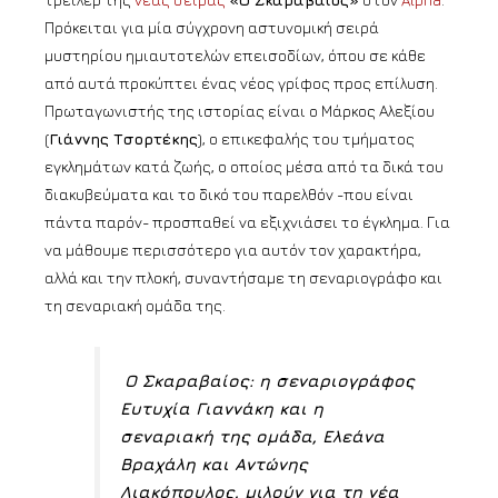
τρέιλερ της
νέας σειράς
«Ο Σκαραβαίος»
στον
Alpha
.
Πρόκειται για μία σύγχρονη αστυνομική σειρά
μυστηρίου ημιαυτοτελών επεισοδίων, όπου σε κάθε
από αυτά προκύπτει ένας νέος γρίφος προς επίλυση.
Πρωταγωνιστής της ιστορίας είναι ο Μάρκος Αλεξίου
(
Γιάννης Τσορτέκης
), ο επικεφαλής του τμήματος
εγκλημάτων κατά ζωής, ο οποίος μέσα από τα δικά του
διακυβεύματα και το δικό του παρελθόν -που είναι
πάντα παρόν- προσπαθεί να εξιχνιάσει το έγκλημα. Για
να μάθουμε περισσότερο για αυτόν τον χαρακτήρα,
αλλά και την πλοκή, συναντήσαμε τη σεναριογράφο και
τη σεναριακή ομάδα της.
Ο Σκαραβαίος: η σεναριογράφος
Ευτυχία Γιαννάκη και η
σεναριακή της ομάδα, Ελεάνα
Βραχάλη και Αντώνης
Λιακόπουλος, μιλούν για τη νέα