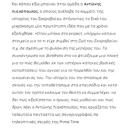
Και κάπου εδώ μπαίνει στην ομάδα ο
Αντώνης
Λιακόπουλος
, ο οποίος ανέλαβε το κομμάτι της
ιστορίας του Σκαραβαίου, στήνοντας το δικό του
μικρόκοσμο, μία πρωτότυπη ιδέα που με το χρόνο
εξελίχθηκε.
«Όταν μπήκα στο project, υπήρχαν κάποια
στοιχεία για το τι είχε συμβεί στη ζωή του Σκαραβαίου
π.χ. σε σχέση με τη φυλάκιση της μητέρας του. Τα
συγκέντρωσα και βοήθησα στο να φτιάξουμε μια πλοκή
για το πώς θα μάθει εκ των υστέρων κάποιες βασικές
καταστάσεις που αγνοεί για το παρελθόν του και της
οικογένειάς του. Την ιστορία του την σπάσαμε σε
σκηνές και την τοποθετήσαμε στα επεισόδια και κατά
αυτόν τον τρόπο καλούμε τον θεατή να συμμετέχει: να
δει πώς εξελίσσεται ο ήρωας, πώς μαθαίνει και πώς
δρα»,
λέει ο Αντώνης Λιακόπουλος, που εργάζεται την
τελευταία πενταετία ως σεναριογράφος σε
τηλεοπτικές σειρές της Prime Time.