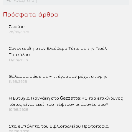
Πρόσφατα άρθρα
Σωσίας
25/06/2026
Περισσότερα »
Συνέντευξη στον Ελεύθερο Τύπο με την Γιούλη
Τσακάλου
13/06/2026
Περισσότερα »
Θάλασσα σώσε με – τι έγραψαν μέχρι στιγμής
11/06/2026
Περισσότερα »
Η Ευτυχία Γιαννάκη στο Gazzetta: «Ο πιο επικίνδυνος
τόπος είναι εκεί που πέφτουν οι άμυνές σου»
10/06/2026
Περισσότερα »
Στα ευπώλητα του Βιβλιοπωλείου Πρωτοπορία
08/06/2026