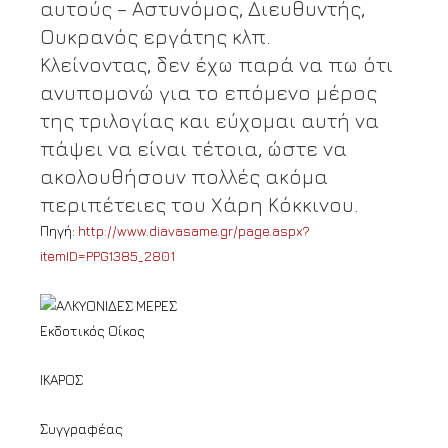
αυτούς – Αστυνόμος, Διευθυντής,
Ουκρανός εργάτης κλπ.
Κλείνοντας, δεν έχω παρά να πω ότι
ανυπομονώ για το επόμενο μέρος
της τριλογίας και εύχομαι αυτή να
πάψει να είναι τέτοια, ώστε να
ακολουθήσουν πολλές ακόμα
περιπέτειες του Χάρη Κόκκινου.
Πηγή:
http://www.diavasame.gr/page.aspx?
itemID=PPG1385_2801
Εκδοτικός Οίκος
ΙΚΑΡΟΣ
Συγγραφέας