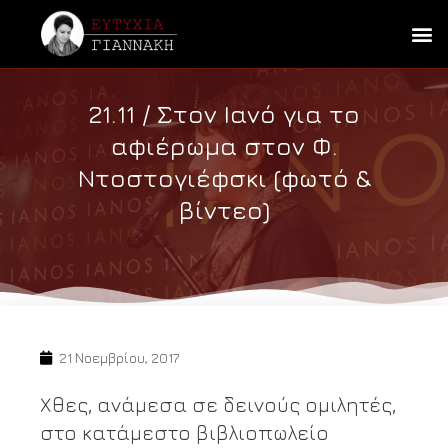
21.11 / Στον Ιανό για το
αφιέρωμα στον Φ.
Ντοστογιέφσκι (φωτό &
βίντεο)
21 Νοεμβρίου, 2017
Χθες, ανάμεσα σε δεινούς ομιλητές,
στο κατάμεστο βιβλιοπωλείο