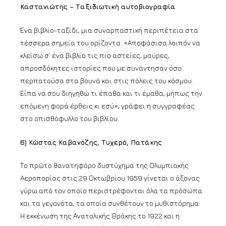
Καστανιώτης – Ταξιδιωτική αυτοβιογραφία
Ένα βιβλίο-ταξίδι, μια συναρπαστική περιπέτεια στα
τέσσερα σημεία του ορίζοντα: «Αποφάσισα λοιπόν να
κλείσω σ’ ένα βιβλίο τις πιο αστείες, μαύρες,
απροσδόκητες ιστορίες που με συνάντησαν όσο
περπατούσα στα βουνά και στις πόλεις του κόσμου.
Είπα να σου διηγηθώ τι έπαθα και τι έμαθα, μήπως την
επόμενη φορά έρθεις κι εσύ», γράφει η συγγραφέας
στο οπισθόφυλλο του βιβλίου.
6) Κώστας Καβανόζης, Τυχερό, Πατάκης
Το πρώτο θανατηφόρο δυστύχημα της Ολυμπιακής
Αεροπορίας στις 29 Οκτωβρίου 1959 γίνεται ο άξονας
γύρω από τον οποίο περιστρέφονται όλα τα πρόσωπα
και τα γεγονότα, τα οποία συνθέτουν το μυθιστόρημα:
Η εκκένωση της Ανατολικής Θράκης το 1922 και η