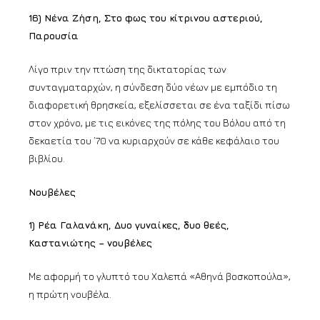
16) Νένα Ζήση, Στο φως του κίτρινου αστεριού,
Παρουσία
Λίγο πριν την πτώση της δικτατορίας των
συνταγματαρχών, η σύνδεση δύο νέων με εμπόδιο τη
διαφορετική θρησκεία, εξελίσσεται σε ένα ταξίδι πίσω
στον χρόνο, με τις εικόνες της πόλης του Βόλου από τη
δεκαετία του ’70 να κυριαρχούν σε κάθε κεφάλαιο του
βιβλίου.
Νουβέλες
1) Ρέα Γαλανάκη, Δυο γυναίκες, δυο θεές,
Καστανιώτης – νουβέλες
Με αφορμή το γλυπτό του Χαλεπά «Αθηνά βοσκοπούλα»,
η πρώτη νουβέλα.