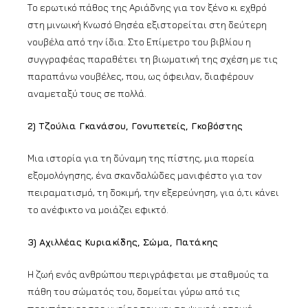
Το ερωτικό πάθος της Αριάδνης για τον ξένο κι εχθρό
στη μινωική Κνωσό Θησέα εξιστορείται στη δεύτερη
νουβέλα από την ίδια. Στο Επίμετρο του βιβλίου η
συγγραφέας παραθέτει τη βιωματική της σχέση με τις
παραπάνω νουβέλες, που, ως όφειλαν, διαφέρουν
αναμεταξύ τους σε πολλά.
2) Τζούλια Γκανάσου, Γονυπετείς, Γκοβόστης
Μια ιστορία για τη δύναμη της πίστης, μια πορεία
εξομολόγησης, ένα σκανδαλώδες μανιφέστο για τον
πειραματισμό, τη δοκιμή, την εξερεύνηση, για ό,τι κάνει
το ανέφικτο να μοιάζει εφικτό.
3) Αχιλλέας Κυριακίδης, Σώμα, Πατάκης
Η ζωή ενός ανθρώπου περιγράφεται με σταθμούς τα
πάθη του σώματός του, δομείται γύρω από τις