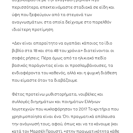
περισσότερο, επεκτεινόμαστε σταδιακά σε είδη και
ύφη που ξεφεύγουν από τα στεγανά των
αναγνωσμάτων, στα οποία δείχναμε στο παρελθόν
ιδιαίτερη προτίμηση.
«Δεν είναι απαραίτητο να αγαπάει κάποιος το ίδιο
βιβλίο στα 18 και στα 48 του χρόνια» διατείνονται οι
σοφές ρήσεις. Πέρα όμως από το ηλικιακό πεδίο
βασικός παράγοντας είναι οι προσλαμβάνουσες, τα
ενδιαφέροντα του καθενός, αλλά και η ψυχική διάθεση
που είμαστε όταν τα διαβάζουμε.
Φέτος προτείνω μυθιστορήματα, νουβέλες και
συλλογές διηγημάτων και ποιημάτων Ελλήνων
λογοτεχνών που κυκλοφόρησαν το 2017. Το κριτήριο που
χρησιμοποίησα είναι ένα: Ότι πραγματικά απόλαυσα
την ανάγνωσή τους, αφού, όπως και να το κάνουμε (και
κατά τον Μαρσέλ Προυστ), «στην πραγματικότητα κάθε