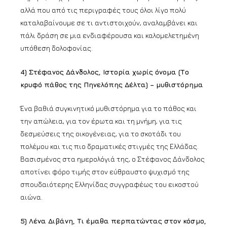
αλλά που από τις περιγραφές τους όλοι λίγο πολύ
καταλαβαίνουμε σε τι αντιστοιχούν, αναλαμβάνει και
πάλι δράση σε μια ενδιαφέρουσα και καλομελετημένη
υπόθεση δολοφονίας.
4) Στέφανος Δάνδολος, Ιστορία χωρίς όνομα (Το
κρυφό πάθος της Πηνελόπης Δέλτα) – μυθιστόρημα
Ένα βαθιά συγκινητικό μυθιστόρημα για το πάθος και
την απώλεια, για τον έρωτα και τη μνήμη, για τις
δεσμεύσεις της οικογένειας, για το σκοτάδι του
πολέμου και τις πιο δραματικές στιγμές της Ελλάδας.
Βασισμένος στα ημερολόγιά της, ο Στέφανος Δάνδολος
αποτίνει φόρο τιμής στον εύθραυστο ψυχισμό της
σπουδαιότερης Ελληνίδας συγγραφέως του εικοστού
αιώνα.
5) Λένα Διβάνη, Τι έμαθα περπατώντας στον κόσμο,