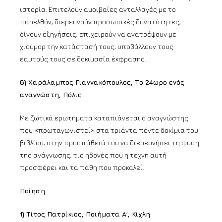
ιστορία. Επιτελούν αμοιβαίες ανταλλαγές με το
παρελθόν, διερευνούν προσωπικές δυνατότητες,
δίνουν εξηγήσεις, επιχειρούν να ανατρέψουν με
χιούμορ την κατάστασή τους, υποβάλλουν τους
εαυτούς τους σε δοκιμασία έκφρασης.
6) Χαράλαμπος Γιαννακόπουλος, Το 24ωρο ενός
αναγνώστη, Πόλις
Με ζωτικά ερωτήματα καταπιάνεται ο αναγνώστης
που «πρωταγωνιστεί» στα τριάντα πέντε δοκίμια του
βιβλίου, στην προσπάθειά του να διερευνήσει τη φύση
της ανάγνωσης, τις ηδονές που η τέχνη αυτή
προσφέρει και τα πάθη που προκαλεί.
Ποίηση
1) Τίτος Πατρίκιος, Ποιήματα Α’, Κίχλη