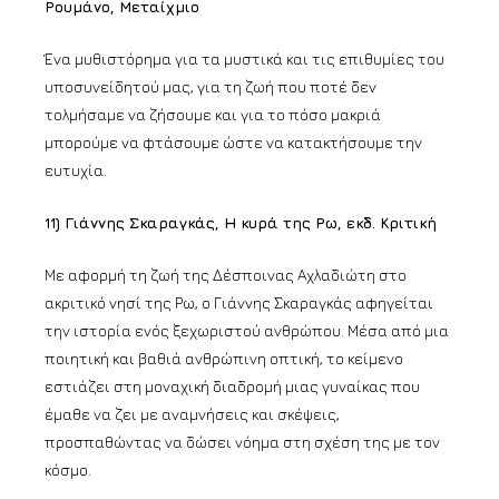
Ρουμάνο, Μεταίχμιο
Ένα μυθιστόρημα για τα μυστικά και τις επιθυμίες του
υποσυνείδητού μας, για τη ζωή που ποτέ δεν
τολμήσαμε να ζήσουμε και για το πόσο μακριά
μπορούμε να φτάσουμε ώστε να κατακτήσουμε την
ευτυχία.
11) Γιάννης Σκαραγκάς, Η κυρά της Ρω, εκδ. Κριτική
Με αφορμή τη ζωή της Δέσποινας Αχλαδιώτη στο
ακριτικό νησί της Ρω, ο Γιάννης Σκαραγκάς αφηγείται
την ιστορία ενός ξεχωριστού ανθρώπου. Μέσα από μια
ποιητική και βαθιά ανθρώπινη οπτική, το κείμενο
εστιάζει στη μοναχική διαδρομή μιας γυναίκας που
έμαθε να ζει με αναμνήσεις και σκέψεις,
προσπαθώντας να δώσει νόημα στη σχέση της με τον
κόσμο.