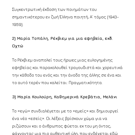
Συγκεντρωτική έκδοση των ποιημάτων του
σημαντικότερου εν ζωή Έλληνα ποιητή, Α’ τόμος (1943-
1959).
2) Μαρία Τοπάλη, Ρέκβιεμ για μια εφηβεία, εκδ.
Οχτώ
Το Ρέκβιεμ αναπολεί τους ήρωες μιας ευλογημένης
εφηβείας και παρακολουθεί τραγουδιστά και χορευτικά
την κάθοδο του ενός και την άνοδο της άλλης σε ένα και
το αυτό τερέν που καλείται: Πραγματικότητα.
3) Μαρία Κουλούρη, Καθημερινά Κρεβάτια, Μελάνι
Το «εγώ» συνδιαλέγεται με το «εμείς» και δημιουργεί
ένα νέο «εσείς». Οι λέξεις βρίσκουν χώμα για να
ριζώσουν και ο άνθρωπος φύεται εκ του μη όντος,
ψάχνοντας μια πιο αυθεντική ύλη, που ενδέχεται εδώ