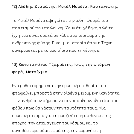
12) Αλέξης Σταμάτης, Μοτέλ Μορένα, Καστανιώτης
Το Μοτέλ Μορένα αφηγείται την άλλη πλευρά του
πολιτισμού που πολλοί νομίζουν ότι χάθηκε, αλλά τα
ίχνη του είναι ορατά σε κάθε συμπεριφορά της
ανθρώπινης φύσης. Είναι μια ιστορία όπου η Τέχνη
συγκρούεται με το μυστήριο που τη γέννησε.
13) Κωνσταντίνος Τζαμιώτης, Ίσως την επόμενη
φορά, Μεταίχμιο
Ένα µυθιστόρημα για την ερωτική επιθυμία που
φτωχαίνει μπροστά στην ολοένα μειούμενη ικανότητα
των ανθρώπων σήμερα να συνυπάρξουν, εξαιτίας του
φόβου πως θα χάσουν την ταυτότητά τους. Μια
ερωτική ιστορία για τη µμαζικότερη ασθένεια της
εποχής, την απομάγευση του κόσμου, και το
συνηθέστερο σύμπτωμά της, την εµµονή στη