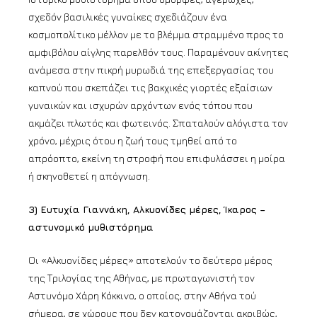
σχεδόν βασιλικές γυναίκες σχεδιάζουν ένα
κοσμοπολίτικο μέλλον με το βλέμμα στραμμένο προς το
αμφιβόλου αίγλης παρελθόν τους. Παραμένουν ακίνητες
ανάμεσα στην πικρή μυρωδιά της επεξεργασίας του
καπνού που σκεπάζει τις βακχικές γιορτές εξαίσιων
γυναικών και ισχυρών αρχόντων ενός τόπου που
ακμάζει πλωτός και φωτεινός. Σπαταλούν αλόγιστα τον
χρόνο, μέχρις ότου η ζωή τους τμηθεί από το
απρόοπτο, εκείνη τη στροφή που επιφυλάσσει η μοίρα
ή σκηνοθετεί η απόγνωση.
3) Ευτυχία Γιαννάκη, Αλκυονίδες μέρες, Ίκαρος –
αστυνομικό μυθιστόρημα
Οι «Αλκυονίδες μέρες» αποτελούν το δεύτερο μέρος
της Τριλογίας της Αθήνας, με πρωταγωνιστή τον
Αστυνόμο Χάρη Κόκκινο, ο οποίος, στην Αθήνα τού
σήμερα, σε χώρους που δεν κατονομάζονται ακριβώς,