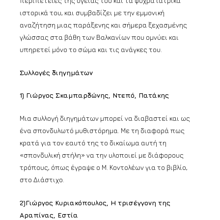
περιπέτειες της υγείας του και τα ψυχρά ιατρικά
ιστορικά του, και συμβαδίζει με την εμμονική
αναζήτηση μιας παράξενης και σήμερα ξεχασμένης
γλώσσας στα βάθη των Βαλκανίων που ομνύει και
υπηρετεί μόνο το σώμα και τις ανάγκες του.
Συλλογές διηγημάτων
1) Γιώργος Σκαμπαρδώνης, Ντεπό, Πατάκης
Μια συλλογή διηγημάτων μπορεί να διαβαστεί και ως
ένα σπονδυλωτό μυθιστόρημα. Με τη διαφορά πως
κρατά για τον εαυτό της το δικαίωμα αυτή τη
«σπονδυλική στήλη» να την υλοποιεί με διάφορους
τρόπους, όπως έγραψε ο Μ. Κοντολέων για το βιβλίο,
στο Διάστιχο.
2)Γιώργος Κυριακόπουλος, Η τρισέγγονη της
Αραπίνας, Εστία