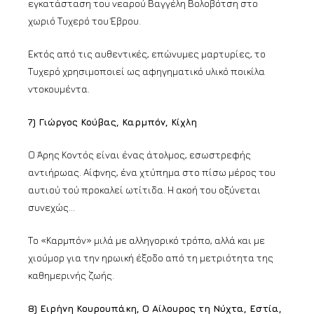
εγκατάσταση του νεαρού Βαγγέλη Βολοβότση στο
χωριό Τυχερό του Έβρου.
Εκτός από τις αυθεντικές, επώνυμες μαρτυρίες, το
Τυχερό χρησιμοποιεί ως αφηγηματικό υλικό ποικίλα
ντοκουμέντα.
7) Γιώργος Κούβας, Καρμπόν, Κίχλη
Ο Άρης Κοντός είναι ένας άτολμος, εσωστρεφής
αντιήρωας. Αίφνης, ένα χτύπημα στο πίσω μέρος του
αυτιού τού προκαλεί ωτίτιδα. Η ακοή του οξύνεται
συνεχώς…
Το «Καρμπόν» μιλά με αλληγορικό τρόπο, αλλά και με
χιούμορ για την ηρωική έξοδο από τη μετριότητα της
καθημερινής ζωής.
8) Ειρήνη Κουρουπάκη, Ο Αίλουρος τη Νύχτα, Εστία,