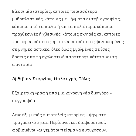
Είκοσι μία ιστορίες, κάποιες περισσότερο
μυθοπλαστικές, κάποιες με ψήγματα αυτοβιογραφίας,
κάποιες από τα παλιά ή και τα παλιότερα, κάποιες
προχθεσινές ή χθεσινές, κάποιες σκληρές και κάποιες
τρυφερές, κάποιες ερωτικές και κάποιες φυλακισμένες
σε μνήμες αστικές, όλες όμως βγαλμένες σε ίσες
δόσεις από τη σχολαστική παρατηρητικότητα και τη
φαντασία.
3) Βίβιαν Στεργίου, Μπλε υγρό, Πόλις
Εξαιρετική γραφή από μια 25χρονη νέα δικηγόρο –
συγγραφέα.
Δεκαέξι μικρές αυτοτελείς ιστορίες – ψήγματα
πραγματικότητας. Περίεργοι και διαφορετικοί,
φοβισμένοι και γεμάτοι πείσμα να ευτυχήσουν,