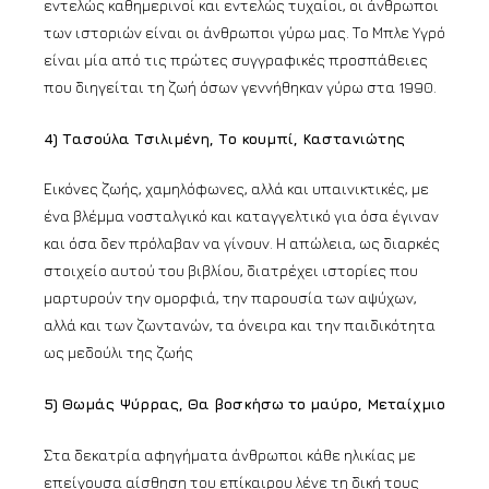
εντελώς καθημερινοί και εντελώς τυχαίοι, οι άνθρωποι
των ιστοριών είναι οι άνθρωποι γύρω μας. Το Μπλε Υγρό
είναι μία από τις πρώτες συγγραφικές προσπάθειες
που διηγείται τη ζωή όσων γεννήθηκαν γύρω στα 1990.
4) Τασούλα Τσιλιμένη, Το κουμπί, Καστανιώτης
Εικόνες ζωής, χαμηλόφωνες, αλλά και υπαινικτικές, με
ένα βλέμμα νοσταλγικό και καταγγελτικό για όσα έγιναν
και όσα δεν πρόλαβαν να γίνουν. Η απώλεια, ως διαρκές
στοιχείο αυτού του βιβλίου, διατρέχει ιστορίες που
μαρτυρούν την ομορφιά, την παρουσία των αψύχων,
αλλά και των ζωντανών, τα όνειρα και την παιδικότητα
ως μεδούλι της ζωής
5) Θωμάς Ψύρρας, Θα βοσκήσω το μαύρο, Μεταίχμιο
Στα δεκατρία αφηγήματα άνθρωποι κάθε ηλικίας με
επείγουσα αίσθηση του επίκαιρου λένε τη δική τους