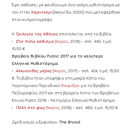
Έχει εκδώσει, με ψευδώνυμο, ένα ακόμη μυθιστόρημα με
τον τίτλο
Χάρντκορ
(Ωκεανίδα, 2000) που μεταφέρθηκε
στον κινηματογράφο.
Η
Τριλογία της Αθήνας
αποτελείται από τα βιβλία:
•
Στο πίσω κάθισμα
(
Ίκαρος
, 2016) – σελ.: 440, τιμή:
15,50 €.
Βραβείο Βιβλίου Public 2017 για το καλύτερο
Ελληνικό Μυθιστόρημα
.
•
Αλκυονίδες μέρες
(
Ίκαρος
, 2017) – σελ.: 424, τιμή: 15,50
€. Το βιβλίο ήταν υποψήφιο στη μακρά λίστα του
Λογοτεχνικού Περιοδικού
Κλεψύδρα
για το Βραβείο
Πεζογραφίας 2017 και στη βραχεία λίστα των Βραβείων
Κοινού Public 2018 – Κατηγορία Ελληνικό Μυθιστόρημα.
•
Πόλη στο φως
(
Ίκαρος
, 2018) – σελ.: 480, τιμή: 15,50 €.
Σχεδιασμός εξωφύλλων:
The Brood