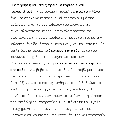
Η αφήγηση και στις τρεις ιστορίες είναι
πολυεπίπεδη.
Η αστυνομική πλοκή σε
πρώτο πλάνο
έχει ως στόχο να κρατάει αμείωτο τον ρυθμό της
ανάγνωσης και το ενδιαφέρον του αναγνώστη,
συνδυάζοντας το βάρος με την ελαφρότητα, το
σασπένς με την εσωστρέφεια, τη ρευστότητα με την
καλοστημένη δομή προκειμένου να γίνει το μέσο που θα
ξεκλειδώσει τελικά το
δεύτερο επίπεδο
, αυτό του
κοινωνικού σχολίου της εποχής μας και των
ιδιαιτεροτήτων της. Το
τρίτο και πιο καλά κρυμμένο
επίπεδο
είναι βεβαίως ο υπαρξιακός προβληματισμός
και η καταβύθιση στον ψυχισμό των ηρώων οι οποίοι
δοκιμάζονται σε ακραίες συνθήκες, αφού βεβαίως το
έγκλημα προκύπτει ή γεννά τέτοιες συνθήκες. Ο
συνδυασμός αυτών των τριών επιπέδων και η εύρεση
της κατάλληλης ισορροπίας είναι πάντοτε το μεγάλο
στοίχημα για τους σύγχρονους συγγραφείς του
μεσογειακού νουάρ που φαίνεται ότι τελικά υπηρετούν