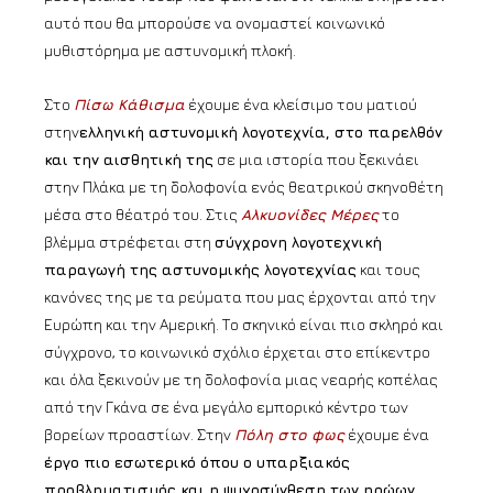
αυτό που θα μπορούσε να ονομαστεί κοινωνικό
μυθιστόρημα με αστυνομική πλοκή.
Στο
Πίσω Κάθισμα
έχουμε ένα κλείσιμο του ματιού
στην
ελληνική αστυνομική λογοτεχνία, στο παρελθόν
και την αισθητική της
σε μια ιστορία που ξεκινάει
στην Πλάκα με τη δολοφονία ενός θεατρικού σκηνοθέτη
μέσα στο θέατρό του. Στις
Αλκυονίδες Μέρες
το
βλέμμα στρέφεται στη
σύγχρονη λογοτεχνική
παραγωγή της αστυνομικής λογοτεχνίας
και τους
κανόνες της με τα ρεύματα που μας έρχονται από την
Ευρώπη και την Αμερική. Το σκηνικό είναι πιο σκληρό και
σύγχρονο, το κοινωνικό σχόλιο έρχεται στο επίκεντρο
και όλα ξεκινούν με τη δολοφονία μιας νεαρής κοπέλας
από την Γκάνα σε ένα μεγάλο εμπορικό κέντρο των
βορείων προαστίων. Στην
Πόλη στο φως
έχουμε ένα
έργο πιο εσωτερικό όπου ο υπαρξιακός
προβληματισμός και η ψυχοσύνθεση των ηρώων