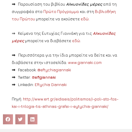
⇒
Παρουσίαση του βιβλίου
Αλκυονίδες μέρες
από τη
συγγραφέα στο
Πρώτο Πρόγραμμα
και στη
Βιβλιοθήκη
του Πρώτου
μπορείτε να ακούσετε
εδώ
.
⇒ Κείμενο της Ευτυχίας Γιαννάκη για τις
Αλκυονίδες
μέρες
μπορείτε να διαβάσετε
εδώ
.
⇒
Περισσότερα για την ίδια μπορείτε να δείτε και να
διαβάσετε στην ιστοσελίδα:
www.giannaki.com
⇒
Facebook:
@eftychiagiannaki
⇒
Twitter:
@
efigiannaki
⇒
Linkedin:
Eftychia Giannaki
Πηγή:
http://www.ert.gr/eidiseis/politismos/i-poli-sto-fos-
kai-i-trilogia-tis-athinas-grafei-i-eytychia-giannaki/