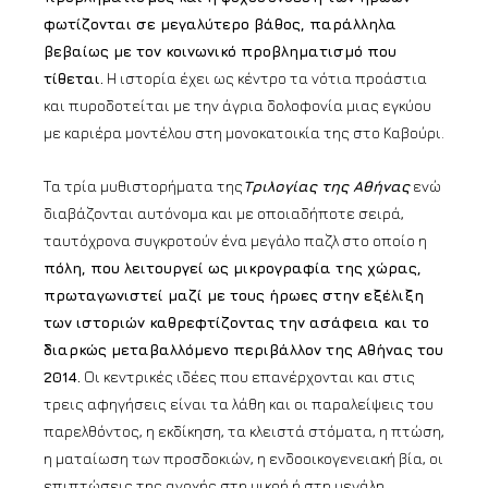
φωτίζονται σε μεγαλύτερο βάθος, παράλληλα
βεβαίως με τον κοινωνικό προβληματισμό που
τίθεται.
Η ιστορία έχει ως κέντρο τα νότια προάστια
και πυροδοτείται με την άγρια δολοφονία μιας εγκύου
με καριέρα μοντέλου στη μονοκατοικία της στο Καβούρι.
Τα τρία μυθιστορήματα της
Τριλογίας της Αθήνας
ενώ
διαβάζονται αυτόνομα και με οποιαδήποτε σειρά,
ταυτόχρονα συγκροτούν ένα μεγάλο παζλ στο οποίο η
πόλη, που λειτουργεί ως μικρογραφία της χώρας,
πρωταγωνιστεί μαζί με τους ήρωες στην εξέλιξη
των ιστοριών καθρεφτίζοντας την ασάφεια και το
διαρκώς μεταβαλλόμενο περιβάλλον της Αθήνας του
2014.
Οι κεντρικές ιδέες που επανέρχονται και στις
τρεις αφηγήσεις είναι τα λάθη και οι παραλείψεις του
παρελθόντος, η εκδίκηση, τα κλειστά στόματα, η πτώση,
η ματαίωση των προσδοκιών, η ενδοοικογενειακή βία, οι
επιπτώσεις της ανοχής στη μικρή ή στη μεγάλη