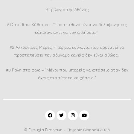
Η Τριλογία της Αθήνας
#1 Στο Πίσω Κάθισμα – “Πόσο πιθανό είναι να δολοφονήσεις
κάποιον, αντί να τον φιλήσεις;”
#2 Αλκυονίδες Μέρες – “Σε μια κοινωνία που αδυνατεί να
προστατεύσει τον αδύναμο κανείς δεν είναι αθώος.”
#3 Πόλη στο φως – “Μέχρι που μπορείς να φτάσεις όταν δεν
έχεις πια τίποτα να χάσεις;”
© Ευτυχία Γιαννάκη – Eftychia Giannaki 2026