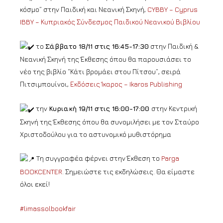
κόσμο” στην Παιδική και Νεανική Σκηνή,
CYBBY – Cyprus
IBBY – Κυπριακός Σύνδεσμος Παιδικού Νεανικού Βιβλίου
το
Σάββατο 18/11 στις 16:45-17:30
στην Παιδική &
Νεανική Σκηνή της Έκθεσης όπου θα παρουσιάσει το
νέο της βιβλίο “Κάτι βρομάει στου Πίτσου”, σειρά
Πιτσιμπουίνοι,
Εκδόσεις Ίκαρος – Ikaros Publishing
την
Κυριακή 19/11 στις 16:00-17:00
στην Κεντρική
Σκηνή της Έκθεσης όπου θα συνομιλήσει με τον Σταύρο
Χριστοδούλου για το αστυνομικό μυθιστόρημα
Tη συγγραφέα φέρνει στην Έκθεση το
Parga
BOOKCENTER
. Σημειώστε τις εκδηλώσεις. Θα είμαστε
όλοι εκεί!
#limassolbookfair