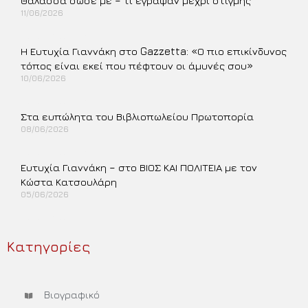
Θάλασσα σώσε με – τι έγραψαν μέχρι στιγμής
11/06/2026
Περισσότερα »
Η Ευτυχία Γιαννάκη στο Gazzetta: «Ο πιο επικίνδυνος
τόπος είναι εκεί που πέφτουν οι άμυνές σου»
10/06/2026
Περισσότερα »
Στα ευπώλητα του Βιβλιοπωλείου Πρωτοπορία
08/06/2026
Περισσότερα »
Ευτυχία Γιαννάκη – στο ΒΙΟΣ ΚΑΙ ΠΟΛΙΤΕΙΑ με τον
Κώστα Κατσουλάρη
05/06/2026
Περισσότερα »
Κατηγορίες
Βιογραφικό