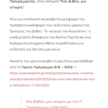
Προγράμματος,
στην εκπομπή
“Ένα βιβλίο, μια
ιστορία”.
Ήταν μια απολαυστική κουβέντα με αφορμή την
πρόσφατη κυκλοφορία του τελευταίου μέρους της
Τριλογίας του βυθού. “Οι ναυαγοί του Αυγούστου”, η
ανεξιχνίαστη δολοφονία του Κώστα Ταχτσή και ένα
έγκλημα στη σύγχρονη Αθήνα πυροδότησαν μια
συζήτηση για όλα όσα μας καίνε.
Ακούστε την ωριαία κουβέντα μας όπως μεταδόθηκε
από το
Πρώτο Πρόγραμμα 91.6 – 105.8
>>
https://www.ertecho.gr/radio/proto/show/ena-vivliomia-
istoria/ondemand/197303/ena-vivlio-mia-istoria-me-ton-
p-tatsopoulo-11-09-2022/
Ένα βιβλίο, μια ιστορία με τον Π.
Τατσόπουλο | 11.09.2022