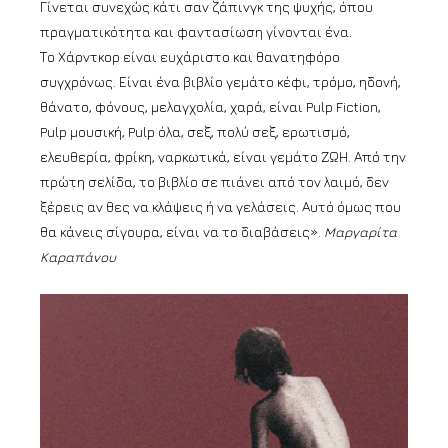
Γίνεται συνεχώς κάτι σαν ζάπινγκ της ψυχής, όπου
πραγματικότητα και φαντασίωση γίνονται ένα.
Το Χάρντκορ είναι ευχάριστο και θανατηφόρο
συγχρόνως. Είναι ένα βιβλίο γεμάτο κέφι, τρόμο, ηδονή,
θάνατο, φόνους, μελαγχολία, χαρά, είναι Pulp Fiction,
Pulp μουσική, Pulp όλα, σεξ, πολύ σεξ, ερωτισμό,
ελευθερία, φρίκη, ναρκωτικά, είναι γεμάτο ΖΩΗ. Από την
πρώτη σελίδα, το βιβλίο σε πιάνει από τον λαιμό, δεν
ξέρεις αν θες να κλάψεις ή να γελάσεις. Αυτό όμως που
θα κάνεις σίγουρα, είναι να το διαβάσεις».
Μαργαρίτα
Καραπάνου