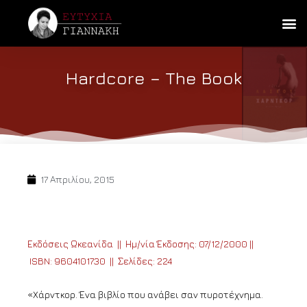
Hardcore – The Book
17 Απριλίου, 2015
Εκδόσεις Ωκεανίδα || Ημ/νία Έκδοσης: 07/12/2000 ||
ISBN: 9604101730
||
Σελίδες: 224
«Xάρντκορ. Ένα βιβλίο που ανάβει σαν πυροτέχνημα.