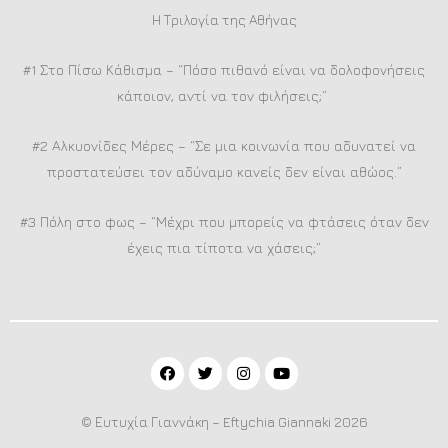
Η Τριλογία της Αθήνας
#1 Στο Πίσω Κάθισμα – “Πόσο πιθανό είναι να δολοφονήσεις
κάποιον, αντί να τον φιλήσεις;”
#2 Αλκυονίδες Μέρες – “Σε μια κοινωνία που αδυνατεί να
προστατεύσει τον αδύναμο κανείς δεν είναι αθώος.”
#3 Πόλη στο φως – “Μέχρι που μπορείς να φτάσεις όταν δεν
έχεις πια τίποτα να χάσεις;”
© Ευτυχία Γιαννάκη – Eftychia Giannaki 2026