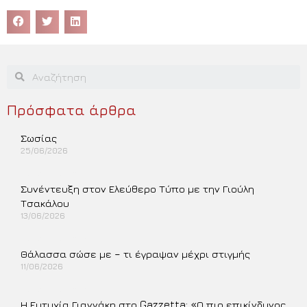
Πρόσφατα άρθρα
Σωσίας
25/06/2026
Περισσότερα »
Συνέντευξη στον Ελεύθερο Τύπο με την Γιούλη
Τσακάλου
13/06/2026
Περισσότερα »
Θάλασσα σώσε με – τι έγραψαν μέχρι στιγμής
11/06/2026
Περισσότερα »
Η Ευτυχία Γιαννάκη στο Gazzetta: «Ο πιο επικίνδυνος