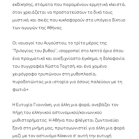
εκδίκησης, στόματα που παραμένουν ερμητικά κλειστά,
όταν χρειάζεται να προστατεύσουν το δικό τους
μυστικό, και σκιές που κυκλοφορούν στο υπόγειο δίκτυο
των αγωγών της Αθήνας.
Οι ναυαγοί του Αυγούστου, το τρίτο μέρος της
“Τριλογίας του βυθού”, ισορροπεί στο λεπτό όριο όπου
ένα πραγματικό και ανεξιχνίαστο έγκλημα, η δολοφονία
του συγγραφέα Κώστα Ταχτσή, και ένα χαμένο
χειρόγραφο τρυπώνουν στη μυθοπλασία,
πυροδοτώντας μια ιστορία για όσους παλεύουν με τη
φωτιά».
Η Ευτυχία Γιαννάκη, για άλλη μια φορά, ανεβάζει τον
πήχη του ελληνικού αστυνομικού/κοινωνικού
μυθιστορήματος. Η Αθήνα που φλέγεται ζωντανεύει
ξανά στη μνήμη μας, πρωταγωνιστεί για άλλη μια φορά
μαζί με τον αστυνόμο Κόκκινο σ’ αυτή την ευτυχή