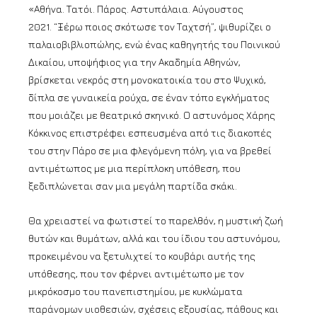
«Αθήνα. Τατόι. Πάρος. Αστυπάλαια. Αύγουστος
2021. “Ξέρω ποιος σκότωσε τον Ταχτσή”, ψιθυρίζει ο
παλαιοβιβλιοπώλης, ενώ ένας καθηγητής του Ποινικού
Δικαίου, υποψήφιος για την Ακαδημία Αθηνών,
βρίσκεται νεκρός στη μονοκατοικία του στο Ψυχικό,
δίπλα σε γυναικεία ρούχα, σε έναν τόπο εγκλήματος
που μοιάζει με θεατρικό σκηνικό. Ο αστυνόμος Χάρης
Κόκκινος επιστρέφει εσπευσμένα από τις διακοπές
του στην Πάρο σε μια φλεγόμενη πόλη, για να βρεθεί
αντιμέτωπος με μια περίπλοκη υπόθεση, που
ξεδιπλώνεται σαν μια μεγάλη παρτίδα σκάκι.
Θα χρειαστεί να φωτιστεί το παρελθόν, η μυστική ζωή
θυτών και θυμάτων, αλλά και του ίδιου του αστυνόμου,
προκειμένου να ξετυλιχτεί το κουβάρι αυτής της
υπόθεσης, που τον φέρνει αντιμέτωπο με τον
μικρόκοσμο του πανεπιστημίου, με κυκλώματα
παράνομων υιοθεσιών, σχέσεις εξουσίας, πάθους και