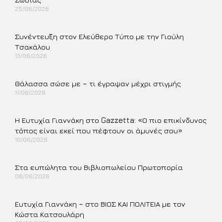
25/06/2026
Περισσότερα »
Συνέντευξη στον Ελεύθερο Τύπο με την Γιούλη
Τσακάλου
13/06/2026
Περισσότερα »
Θάλασσα σώσε με – τι έγραψαν μέχρι στιγμής
11/06/2026
Περισσότερα »
Η Ευτυχία Γιαννάκη στο Gazzetta: «Ο πιο επικίνδυνος
τόπος είναι εκεί που πέφτουν οι άμυνές σου»
10/06/2026
Περισσότερα »
Στα ευπώλητα του Βιβλιοπωλείου Πρωτοπορία
08/06/2026
Περισσότερα »
Ευτυχία Γιαννάκη – στο ΒΙΟΣ ΚΑΙ ΠΟΛΙΤΕΙΑ με τον
Κώστα Κατσουλάρη