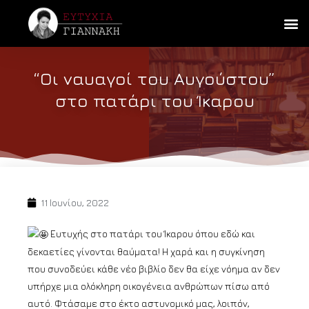
“Οι ναυαγοί του Αυγούστου”
στο πατάρι του Ίκαρου
11 Ιουνίου, 2022
Ευτυχής στο πατάρι του Ίκαρου όπου εδώ και
δεκαετίες γίνονται θαύματα! Η χαρά και η συγκίνηση
που συνοδεύει κάθε νέο βιβλίο δεν θα είχε νόημα αν δεν
υπήρχε μια ολόκληρη οικογένεια ανθρώπων πίσω από
αυτό. Φτάσαμε στο έκτο αστυνομικό μας, λοιπόν,