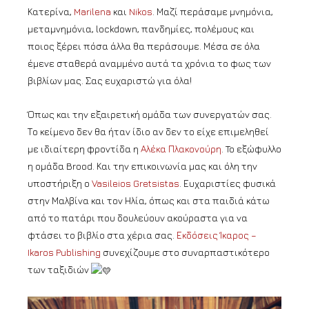
Κατερίνα,
Marilena
και
Nikos
. Μαζί περάσαμε μνημόνια,
μεταμνημόνια, lockdown, πανδημίες, πολέμους και
ποιος ξέρει πόσα άλλα θα περάσουμε. Μέσα σε όλα
έμενε σταθερά αναμμένο αυτά τα χρόνια το φως των
βιβλίων μας. Σας ευχαριστώ για όλα!
Όπως και την εξαιρετική ομάδα των συνεργατών σας.
Το κείμενο δεν θα ήταν ίδιο αν δεν το είχε επιμεληθεί
με ιδιαίτερη φροντίδα η
Αλέκα Πλακονούρη
. To εξώφυλλο
η ομάδα Brood. Και την επικοινωνία μας και όλη την
υποστήριξη ο
Vasileios Gretsistas
. Ευχαριστίες φυσικά
στην Μαλβίνα και τον Ηλία, όπως και στα παιδιά κάτω
από το πατάρι που δουλεύουν ακούραστα για να
φτάσει το βιβλίο στα χέρια σας.
Εκδόσεις Ίκαρος –
Ikaros Publishing
συνεχίζουμε στο συναρπαστικότερο
των ταξιδιών