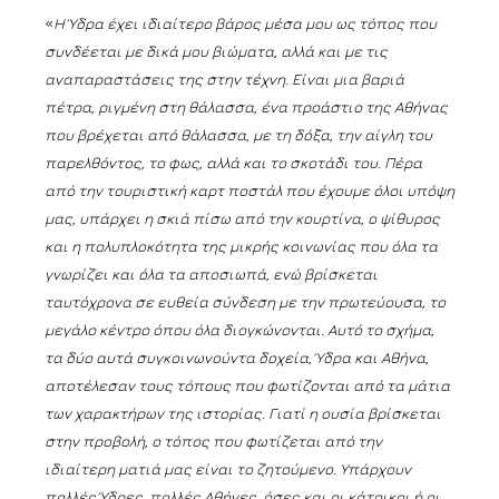
«
Η Ύδρα έχει ιδιαίτερο βάρος μέσα μου ως τόπος που
συνδέεται με δικά μου βιώματα, αλλά και με τις
αναπαραστάσεις της στην τέχνη. Είναι μια βαριά
πέτρα, ριγμένη στη θάλασσα, ένα προάστιο της Αθήνας
που βρέχεται από θάλασσα, με τη δόξα, την αίγλη του
παρελθόντος, το φως, αλλά και το σκοτάδι του. Πέρα
από την τουριστική καρτ ποστάλ που έχουμε όλοι υπόψη
μας, υπάρχει η σκιά πίσω από την κουρτίνα, ο ψίθυρος
και η πολυπλοκότητα της μικρής κοινωνίας που όλα τα
γνωρίζει και όλα τα αποσιωπά, ενώ βρίσκεται
ταυτόχρονα σε ευθεία σύνδεση με την πρωτεύουσα, το
μεγάλο κέντρο όπου όλα διογκώνονται. Αυτό το σχήμα,
τα δύο αυτά συγκοινωνούντα δοχεία, Ύδρα και Αθήνα,
αποτέλεσαν τους τόπους που φωτίζονται από τα μάτια
των χαρακτήρων της ιστορίας. Γιατί η ουσία βρίσκεται
στην προβολή, ο τόπος που φωτίζεται από την
ιδιαίτερη ματιά μας είναι το ζητούμενο. Υπάρχουν
πολλές Ύδρες, πολλές Αθήνες, όσες και οι κάτοικοι ή οι