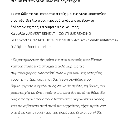
Βία κατά των γυναικών και λογοτεχνία
Τι σε ώθησε να καταπιαστείς με τις γυναικοκτονίες
στο νέο βιβλίο σου, προτού ακόμα συμβούν οι
δολοφονίες της Γαρυφαλλιάς και της
Καρολάιν;
ADVERTISEMENT – CONTINUE READING
BELOWhttps://7040686745d01b4010297b67c775aa4c.safeframe.g
0-38/html/container.html
«
Παρατηρώντας όχι μόνο τις στατιστικές που δίνουν
κάποια ποσοτικά στοιχεία αλλά κυρίως τις
συμπεριφορές των ανθρώπων γύρω μου, τις ιστορίες
τους, την πίεση και την ιδιαίτερη συνθήκη που
δημιούργησε ο εγκλεισμός σε κάθε σχέση, τη δικιά μου
μεσοτοιχία με έναν τρόπο, ένιωσα ότι αυτό το θέμα θα
μας απασχολήσει αποκαλύπτοντας μεγαλύτερο μέρος
του παγόβουνου από αυτό που ερχόταν μέχρι πρότινος
στο φως και στο κέντρο του δημόσιου διαλόγου. Η βία