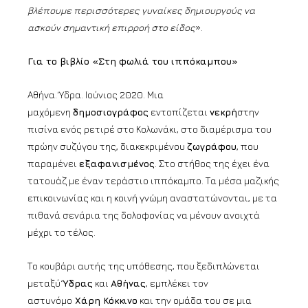
βλέπουμε περισσότερες γυναίκες δημιουργούς να
ασκούν σημαντική επιρροή στο είδος
».
Για το βιβλίο «Στη φωλιά του ιππόκαμπου»
Αθήνα. Ύδρα. Ιούνιος 2020. Μια
μαχόμενη
δημοσιογράφος
εντοπίζεται
νεκρή
στην
πισίνα ενός ρετιρέ στο Κολωνάκι, στο διαμέρισμα του
πρώην συζύγου της, διακεκριμένου
ζωγράφου
, που
παραμένει
εξαφανισμένος
. Στο στήθος της έχει ένα
τατουάζ με έναν τεράστιο ιππόκαμπο. Τα μέσα μαζικής
επικοινωνίας και η κοινή γνώμη αναστατώνονται, με τα
πιθανά σενάρια της δολοφονίας να μένουν ανοιχτά
μέχρι το τέλος.
Το κουβάρι αυτής της υπόθεσης, που ξεδιπλώνεται
μεταξύ
Ύδρας
και
Αθήνας
, εμπλέκει τον
αστυνόμο
Χάρη Κόκκινο
και την ομάδα του σε μια