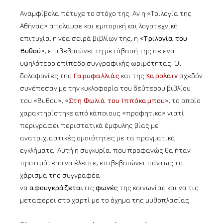
Αναμφίβολα πέτυχε το στόχο της. Αν η «Τριλογία της
Αθήνας» απόλαυσε και εμπορική και λογοτεχνική
επιτυχία, η νέα σειρά βιβλίων της, η «
Τριλογία του
Βυθού
», επιβεβαιώνει τη μετάβασή της σε ένα
υψηλότερο επίπεδο συγγραφικής ωριμότητας. Οι
δολοφονίες της
Γαρυφαλλιάς
και της
Καρολάιν
σχεδόν
συνέπεσαν με την κυκλοφορία του δεύτερου βιβλίου
του «Βυθού», «
Στη Φωλιά του Ιππόκαμπου
», το οποίο
χαρακτηρίστηκε από κάποιους «προφητικό» γιατί
περιγράφει περιστατικά έμφυλης βίας με
ανατριχιαστικές ομοιότητες με τα πραγματικά
εγκλήματα. Αυτή η συγκυρία, που προφανώς θα ήταν
προτιμότερο να έλειπε, επιβεβαιώνει πάντως το
χάρισμα της συγγραφέα
να
αφουγκράζεται
τις
φωνές
της κοινωνίας και να τις
μεταφέρει στο χαρτί με το όχημα της μυθοπλασίας.