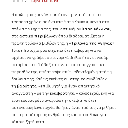
από την
Γεωργία Καρκάνη
H πρώτη μας συνάντηση ήταν πριν από περίπου
τέσσερα χρόνια σε ένα καφέ στο Κουκάκι, κοντά στα
στέκια του ήρωά της, του αστυνόμου
Χάρη Κόκκινου
,
στο
αστικό περιβάλλον
όπου διαδραματίζεται η
πρώτη τριλογία βιβλίων της, η «
Τριλογία της Αθήνας
».
Τότε η Ευτυχία μού είχε πει ότι η αφορμή για να
αρχίσει να γράφει αστυνομικά βιβλία ήταν οι νουάρ
ιστορίες που διάβαζε όταν, στο προ-συγγραφικό
παρελθόν της, επέστρεφε σπίτι εξαντλημένη από τη
δουλειά της. Καθώς εκείνες οι ιστορίες συνδύαζαν
τη
βαρύτητα
–
επιθυμητή για έναν απαιτητικό
αναγνώστη
–
με την
ελαφρότητα
–
καλοδεχούμενη για
έναν κουρασμένο αναγνώστη
–
σκέφτηκε ότι η
αστυνομική λογοτεχνία θα ήταν ένας τρόπος να μιλήσει
σε περισσότερους ανθρώπους και πιο ευθέως για
κάποια ζητήματα.