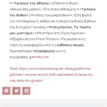
Η «
Τριλογία της Αθήνας
» («Πόλη στο Φως»,
«Αλκυονίδες μέρες», «Στο πίσω κάθισμα»), η «
Τριλογία
του Βυθού
» («Η νόσος του μικρού θεού», «Στη φωλιά
του ιππόκαμπου»), καθώς και η σειρά παιδικών βιβλίων
της Ευτυχίας Γιαννάκη, «
Πιτσιμπουίνοι. Τα πρώτα
μου μυστήρια
» («Μυστήριο στη Λίμνη Λαμπίκο»,
«Εξαφάνιση στο Πίτσι Πίτσου», «Το μεγάλο πιτς
πάρτι»), κυκλοφορούν από τις
εκδόσεις Ίκαρος
.
Περισσότερες
πληροφορίες
για τη
συγγραφέα:
giannaki.com
Πηγή:
https://www.marieclaire.gr/art-lifestyle/eftichia-
giannaki-i-kinoniki-anochi-trefi-sistimatika-to-teras-tis-
vias-kata-ton-ginekon