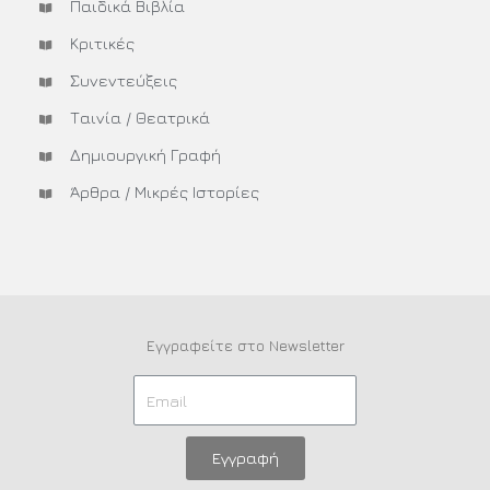
Παιδικά Βιβλία
Κριτικές
Συνεντεύξεις
Ταινία / Θεατρικά
Δημιουργική Γραφή
Άρθρα / Μικρές Ιστορίες
Εγγραφείτε στο Newsletter
Εγγραφή