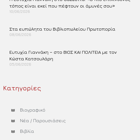
τόπος είναι εκεί που πέφτουν οι άμυνές σου»
10/06/2026
Περισσότερα »
Στα ευπώλητα του Βιβλιοπωλείου Πρωτοπορία
08/06/2026
Περισσότερα »
Ευτυχία Γιαννάκη – στο ΒΙΟΣ ΚΑΙ ΠΟΛΙΤΕΙΑ με τον
Κώστα Κατσουλάρη
05/06/2026
Περισσότερα »
Κατηγορίες
Βιογραφικό
Νέα / Παρουσιάσεις
Βιβλία