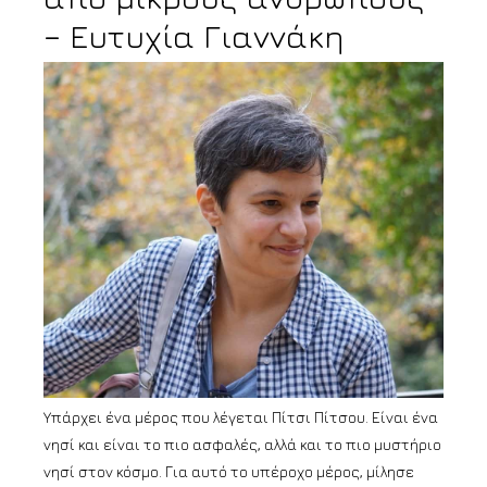
– Ευτυχία Γιαννάκη
Υπάρχει ένα μέρος που λέγεται Πίτσι Πίτσου. Είναι ένα
νησί και είναι το πιο ασφαλές, αλλά και το πιο μυστήριο
νησί στον κόσμο. Για αυτό το υπέροχο μέρος, μίλησε