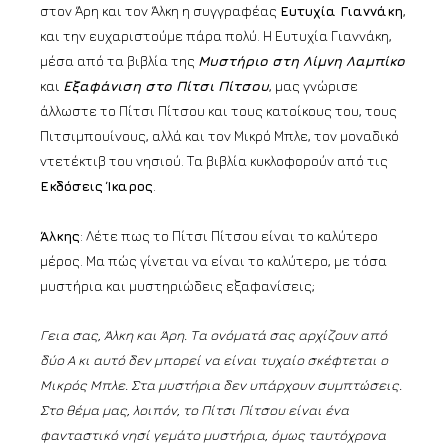
στον Άρη και τον Άλκη η συγγραφέας
Ευτυχία Γιαννάκη
,
και την ευχαριστούμε πάρα πολύ. Η Ευτυχία Γιαννάκη,
μέσα από τα βιβλία της
Μυστήριο στη Λίμνη Λαμπίκο
και
Εξαφάνιση στο Πίτσι Πίτσου
, μας γνώρισε
άλλωστε το Πίτσι Πίτσου και τους κατοίκους του, τους
Πιτσιμπουίνους, αλλά και τον Μικρό Μπλε, τον μοναδικό
ντετέκτιβ του νησιού. Τα βιβλία κυκλοφορούν από τις
Εκδόσεις Ίκαρος
.
Άλκης
: Λέτε πως το Πίτσι Πίτσου είναι το καλύτερο
μέρος. Μα πώς γίνεται να είναι το καλύτερο, με τόσα
μυστήρια και μυστηριώδεις εξαφανίσεις;
Γεια σας, Άλκη και Άρη. Τα ονόματά σας αρχίζουν από
δύο Α κι αυτό δεν μπορεί να είναι τυχαίο σκέφτεται ο
Μικρός Μπλε. Στα μυστήρια δεν υπάρχουν συμπτώσεις.
Στο θέμα μας, λοιπόν, το Πίτσι Πίτσου είναι ένα
φανταστικό νησί γεμάτο μυστήρια, όμως ταυτόχρονα