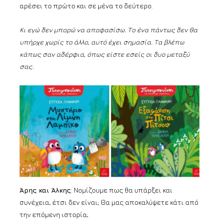
αρέσει το πρώτο και σε μένα το δεύτερο.
Κι εγώ δεν μπορώ να αποφασίσω. Το ένα πάντως δεν θα
υπήρχε χωρίς το άλλο, αυτό έχει σημασία. Τα βλέπω
κάπως σαν αδέρφια, όπως είστε εσείς οι δυο μεταξύ
σας.
Άρης και Άλκης
: Νομίζουμε πως θα υπάρξει και
συνέχεια, έτσι δεν είναι; Θα μας αποκαλύψετε κάτι από
την επόμενη ιστορία;