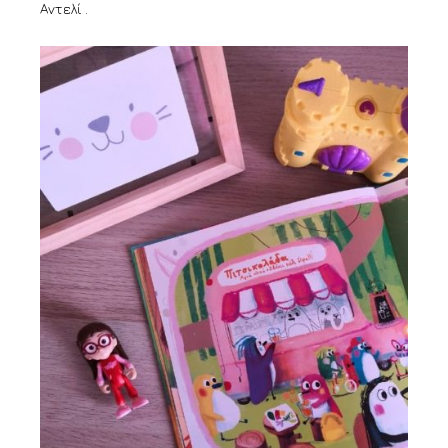
Αντελί .