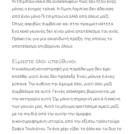
πιτσιμπουινάκια θα ανακαλύψουν πως δεν ήταν ένας
μόνος ο ένοχος τελικά. Η Λίμνη Λαμπίκο δεν άδειασε
από έναν μόνο Πιτσιμπουίνο αλλά από όλους μαζί.
Όπως ακριβώς συμβαίνει και στην πραγματικότητα.
Ένα κακό γεγονός δεν είναι μόνο αποτέλεσμα του ενός.
Πρόκειται για μία αλυσιδωτή πράξη, της οποίας το
αποτέλεσμα επιβαρύνει όλους.
Είμαστε όλοι υπεύθυνοι.
Η οικολογική καταστροφή για παράδειγμα δεν έχει
επέλθει γιατί ένας δεν πρόσεξε. Ένας μόλυνε ή ένας
ρύπανε. Την ευθύνη την έχουμε όλοι, γιατί όλοι μαζί
συμβάλαμε σε αυτό. Γενιές ολόκληρες βαρύνονται με
την κατηγορία αυτή. Όχι μόνο η σημερινή γενιά ή εκείνη
των γονιών μας. Αυτό το μήνυμα κρατήσαμε εμείς μαζί
με τα παιδιά από την αυτήν την όμορφα
εικονογραφημένη ιστορία, από την εξίσου ταλαντούχα
Σοφία Τουλιάτου. Το ένα χέρι νίβει το άλλο και τα δυο το