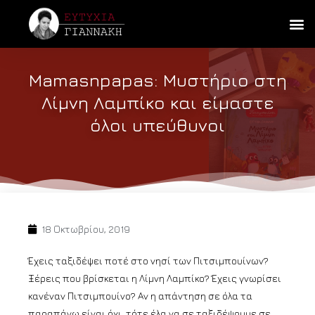
Mamasnpapas: Μυστήριο στη
Λίμνη Λαμπίκο και είμαστε
όλοι υπεύθυνοι
18 Οκτωβρίου, 2019
Έχεις ταξιδέψει ποτέ στο νησί των Πιτσιμπουίνων?
Ξέρεις που βρίσκεται η Λίμνη Λαμπίκο? Έχεις γνωρίσει
κανέναν Πιτσιμπουίνο? Αν η απάντηση σε όλα τα
παραπάνω είναι όχι, τότε έλα να σε ταξιδέψουμε σε