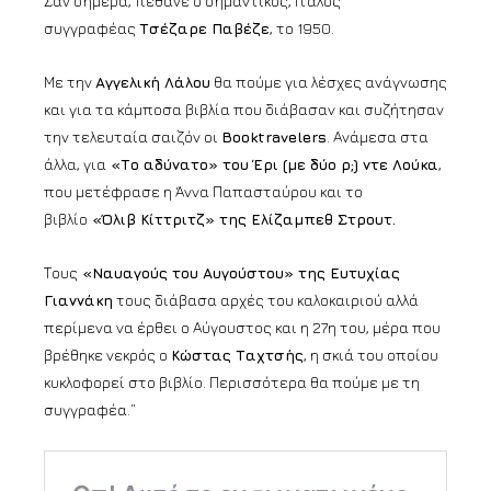
Σαν σήμερα, πέθανε ο σημαντικός, Ιταλός
συγγραφέας
Τσέζαρε Παβέζε
, το 1950.
Με την
Αγγελική Λάλου
θα πούμε για λέσχες ανάγνωσης
και για τα κάμποσα βιβλία που διάβασαν και συζήτησαν
την τελευταία σαιζόν οι
Booktravelers
. Ανάμεσα στα
άλλα, για
«Το αδύνατο» του Έρι (με δύο ρ;) ντε Λούκα
,
που μετέφρασε η Άννα Παπασταύρου και το
βιβλίο
«Όλιβ Κίττριτζ» της Ελίζαμπεθ Στρουτ.
Τους
«Ναυαγούς του Αυγούστου» της Ευτυχίας
Γιαννάκη
τους διάβασα αρχές του καλοκαιριού αλλά
περίμενα να έρθει ο Αύγουστος και η 27η του, μέρα που
βρέθηκε νεκρός ο
Κώστας Ταχτσής
, η σκιά του οποίου
κυκλοφορεί στο βιβλίο. Περισσότερα θα πούμε με τη
συγγραφέα.”