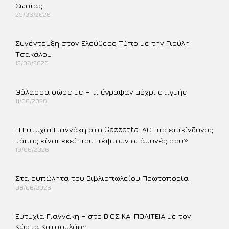
Σωσίας
25/06/2026
Περισσότερα »
Συνέντευξη στον Ελεύθερο Τύπο με την Γιούλη
Τσακάλου
13/06/2026
Περισσότερα »
Θάλασσα σώσε με – τι έγραψαν μέχρι στιγμής
11/06/2026
Περισσότερα »
Η Ευτυχία Γιαννάκη στο Gazzetta: «Ο πιο επικίνδυνος
τόπος είναι εκεί που πέφτουν οι άμυνές σου»
10/06/2026
Περισσότερα »
Στα ευπώλητα του Βιβλιοπωλείου Πρωτοπορία
08/06/2026
Περισσότερα »
Ευτυχία Γιαννάκη – στο ΒΙΟΣ ΚΑΙ ΠΟΛΙΤΕΙΑ με τον
Κώστα Κατσουλάρη