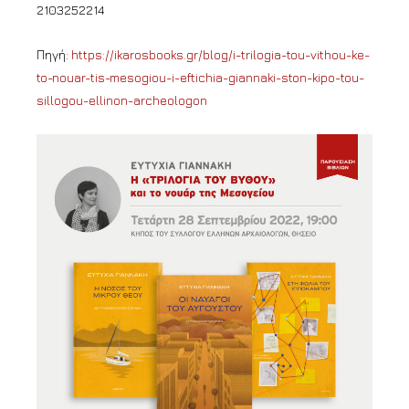
2103252214
Πηγή:
https://ikarosbooks.gr/blog/i-trilogia-tou-vithou-ke-
to-nouar-tis-mesogiou-i-eftichia-giannaki-ston-kipo-tou-
sillogou-ellinon-archeologon