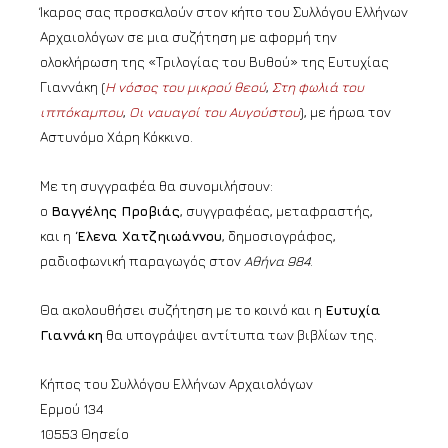
Ίκαρος σας προσκαλούν στον κήπο του Συλλόγου Ελλήνων
Αρχαιολόγων σε μια συζήτηση με αφορμή την
ολοκλήρωση της «Τριλογίας του Βυθού» της Ευτυχίας
Γιαννάκη (
Η νόσος του μικρού θεού
,
Στη φωλιά του
ιππόκαμπου
,
Οι ναυαγοί του Αυγούστου
), με ήρωα τον
Αστυνόμο Χάρη Κόκκινο.
Με τη συγγραφέα θα συνομιλήσουν:
ο
Βαγγέλης Προβιάς
, συγγραφέας, μεταφραστής,
και η
Έλενα Χατζηιωάννου
, δημοσιογράφος,
ραδιοφωνική παραγωγός στον
Αθήνα 984
.
Θα ακολουθήσει συζήτηση με το κοινό και η
Ευτυχία
Γιαννάκη
θα υπογράψει αντίτυπα των βιβλίων της.
Κήπος του Συλλόγου Ελλήνων Αρχαιολόγων
Ερμού 134
10553 Θησείο