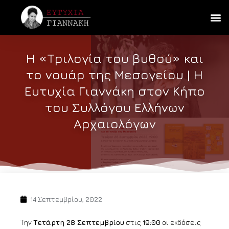
Η «Τριλογία του βυθού» και
το νουάρ της Μεσογείου | Η
Ευτυχία Γιαννάκη στον Κήπο
του Συλλόγου Ελλήνων
Αρχαιολόγων
14 Σεπτεμβρίου, 2022
Την
Τετάρτη 28 Σεπτεμβρίου
στις
19:00
οι εκδόσεις