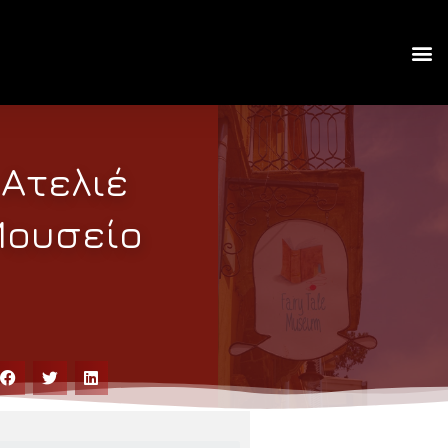
 Ατελιέ
Μουσείο