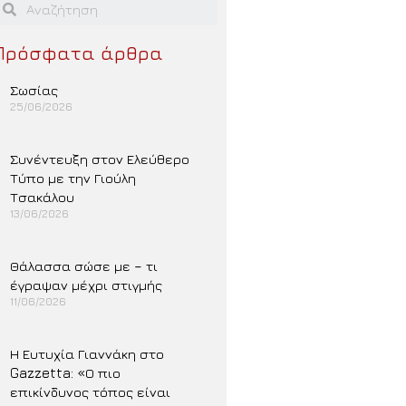
Πρόσφατα άρθρα
Σωσίας
25/06/2026
Περισσότερα »
Συνέντευξη στον Ελεύθερο
Τύπο με την Γιούλη
Τσακάλου
13/06/2026
Περισσότερα »
Θάλασσα σώσε με – τι
έγραψαν μέχρι στιγμής
11/06/2026
Περισσότερα »
Η Ευτυχία Γιαννάκη στο
Gazzetta: «Ο πιο
επικίνδυνος τόπος είναι