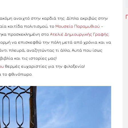
ακόμη ανοιχτό στην καρδιά της. Δίπλα ακριβώς στην
ία κοιτίδα πολιτισμού, το
Μουσείο Παραμυθιού –
θηκα προσκεκλημένη στο
Ατελιέ Δημιουργικής Γραφής
.
φορμή να επισκεφθώ την πόλη μετά από χρόνια και να
τι πλευρά, αναζητώντας τι άλλο; Αυτά που ίσως
ιβλία και τις ιστορίες μας!
ou
θερμές ευχαριστίες για την φιλοξενία!
α το φθινόπωρο.