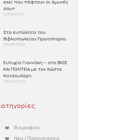
εκεί που πέφτουν οι άμυνές
σου»
10/06/2026
Περισσότερα »
Στα ευπώλητα του
Βιβλιοπωλείου Πρωτοπορία
08/06/2026
Περισσότερα »
Ευτυχία Γιαννάκη – στο ΒΙΟΣ
ΚΑΙ ΠΟΛΙΤΕΙΑ με τον Κώστα
Κατσουλάρη
05/06/2026
Περισσότερα »
Κατηγορίες
Βιογραφικό
Νέα / Παρουσιάσεις