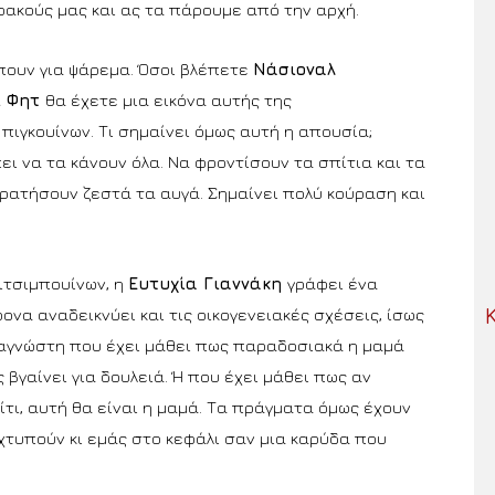
φακούς μας και ας τα πάρουμε από την αρχή.
ίπουν για ψάρεμα. Όσοι βλέπετε
Νάσιοναλ
ι Φητ
θα έχετε μια εικόνα αυτής της
πιγκουίνων. Τι σημαίνει όμως αυτή η απουσία;
ι να τα κάνουν όλα. Να φροντίσουν τα σπίτια και τα
κρατήσουν ζεστά τα αυγά. Σημαίνει πολύ κούραση και
Πιτσιμπουίνων, η
Ευτυχία Γιαννάκη
γράφει ένα
να αναδεικνύει και τις οικογενειακές σχέσεις, ίσως
ναγνώστη που έχει μάθει πως παραδοσιακά η μαμά
 βγαίνει για δουλειά. Ή που έχει μάθει πως αν
τι, αυτή θα είναι η μαμά. Τα πράγματα όμως έχουν
 χτυπούν κι εμάς στο κεφάλι σαν μια καρύδα που