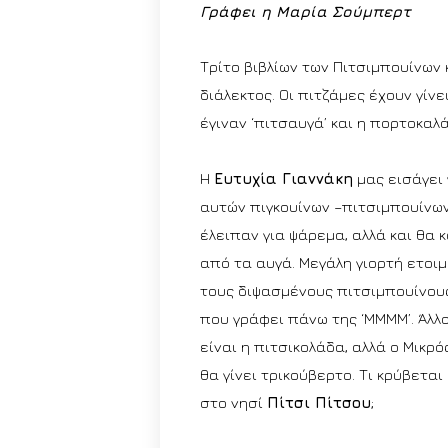
Γράφει η Μαρία Σούμπερτ
Τρίτο βιβλίων των Πιτσιμπουίνων κ
διάλεκτος. Οι πιτζάμες έχουν γίνει
έγιναν ‘πιτσαυγά’ και η πορτοκαλά
Η
Ευτυχία Γιαννάκη
μας εισάγει
αυτών πιγκουίνων –πιτσιμπουίνων
έλειπαν για ψάρεμα, αλλά και θα
από τα αυγά. Μεγάλη γιορτή ετοιμ
τους διψασμένους πιτσιμπουίνους
που γράφει πάνω της ‘ΜΜΜΜ’. Άλλο
είναι η πιτσικολάδα, αλλά ο Μικρό
θα γίνει τρικούβερτο. Τι κρύβετα
στο νησί
Πίτσι Πίτσου
;