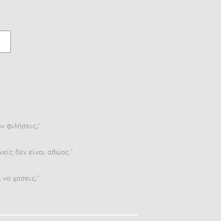
ον φιλήσεις;”
είς δεν είναι αθώος.”
 να χάσεις;”