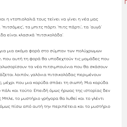
αι η ντοπιολαλιά τους τείνει να γίνει η νέα μας
 ‘πιτσάμες’, τα μπιτς πάρτι ‘πιτς πάρτι’, τα ‘αυγά’
δα είναι κλασικά ‘πιτσικολάδα’.
 για μια ακόμα φορά στο σύμπαν των πολύχρωμων
, που αυτή τη φορά θα υποδεχτούν τις μαμάδες που
 καλωσορίσουν τα νέα πιτσιμπουίνια που θα σκάσουν
άζεται λοιπόν, γαλόνια πιτσικολάδας περιμένουν
, μέχρι που μια καρύδα σπάει τη σιωπή. Μια καρύδα
 πάλι και τούτο. Επειδή όμως ήρωας της ιστορίας δεν
ς Μπλε, το μυστήριο γρήγορα θα λυθεί και το γλέντι
ι όμως πίσω από αυτή την περιπέτεια και το μυστήριο