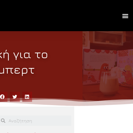
κή για το
ύμπερτ