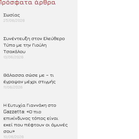
Πρόσφατα άρθρα
Σωσίας
25/06/2026
Περισσότερα »
Συνέντευξη στον Ελεύθερο
Τύπο με την Γιούλη
Τσακάλου
13/06/2026
Περισσότερα »
Θάλασσα σώσε με – τι
έγραψαν μέχρι στιγμής
11/06/2026
Περισσότερα »
Η Ευτυχία Γιαννάκη στο
Gazzetta: «Ο πιο
επικίνδυνος τόπος είναι
εκεί που πέφτουν οι άμυνές
σου»
10/06/2026