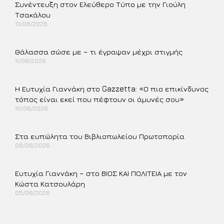
Συνέντευξη στον Ελεύθερο Τύπο με την Γιούλη
Τσακάλου
13/06/2026
Περισσότερα »
Θάλασσα σώσε με – τι έγραψαν μέχρι στιγμής
11/06/2026
Περισσότερα »
Η Ευτυχία Γιαννάκη στο Gazzetta: «Ο πιο επικίνδυνος
τόπος είναι εκεί που πέφτουν οι άμυνές σου»
10/06/2026
Περισσότερα »
Στα ευπώλητα του Βιβλιοπωλείου Πρωτοπορία
08/06/2026
Περισσότερα »
Ευτυχία Γιαννάκη – στο ΒΙΟΣ ΚΑΙ ΠΟΛΙΤΕΙΑ με τον
Κώστα Κατσουλάρη
05/06/2026
Περισσότερα »