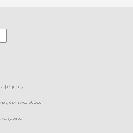
ον φιλήσεις;”
είς δεν είναι αθώος.”
 να χάσεις;”