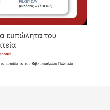
στα ευπώλητα του
ιτεία
iannaki
στα ευπώλητα του Βιβλιοπωλείου Πολιτεία…