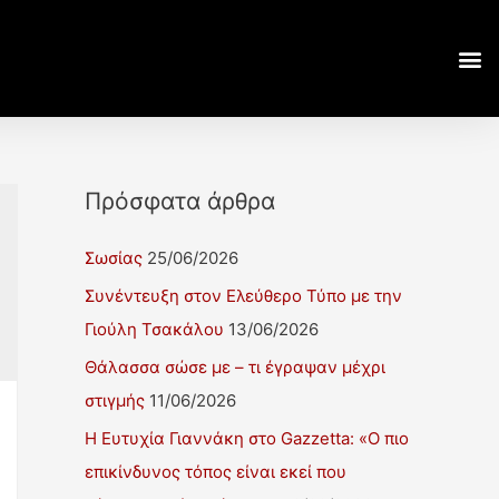
Πρόσφατα άρθρα
Σωσίας
25/06/2026
Συνέντευξη στον Ελεύθερο Τύπο με την
Γιούλη Τσακάλου
13/06/2026
Θάλασσα σώσε με – τι έγραψαν μέχρι
στιγμής
11/06/2026
Η Ευτυχία Γιαννάκη στο Gazzetta: «Ο πιο
επικίνδυνος τόπος είναι εκεί που