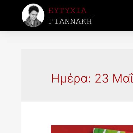
Ημέρα:
23 Μα