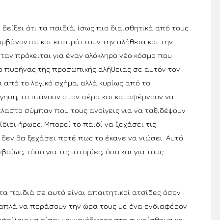
δείξει ότι τα παιδιά, ίσως πιο διαισθητικά από τους
μβάνονται και εισπράττουν την αλήθεια και την
όταν πρόκειται για έναν ολόκληρο νέο κόσμο που
ς ο πυρήνας της προσωπικής αλήθειας σε αυτόν τον
 από το λογικό σχήμα, αλλά κυρίως από το
γηση, το πιάνουν στον αέρα και καταφέρνουν να
πλαστο σύμπαν που τους ανοίγεις για να ταξιδέψουν
 ίδιοι ήρωες. Μπορεί το παιδί να ξεχάσει τις
 δεν θα ξεχάσει ποτέ πως το έκανε να νιώσει. Αυτό
βαίως, τόσο για τις ιστορίες, όσο και για τους
ι τα παιδιά σε αυτό είναι απαιτητικοί ατσίδες όσον
 απλά να περάσουν την ώρα τους με ένα ενδιαφέρον
οφείλεις να είσαι γενναιόδωρος στο συναίσθημα και