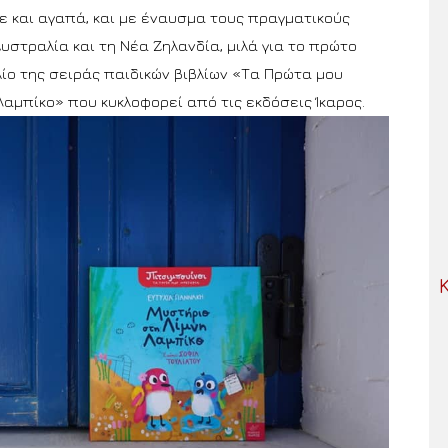
ε και αγαπά, και με έναυσμα τους πραγματικούς
υστραλία και τη Νέα Ζηλανδία, μιλά για το πρώτο
ίο της σειράς παιδικών βιβλίων «Τα Πρώτα μου
αμπίκο» που κυκλοφορεί από τις εκδόσεις Ίκαρος.