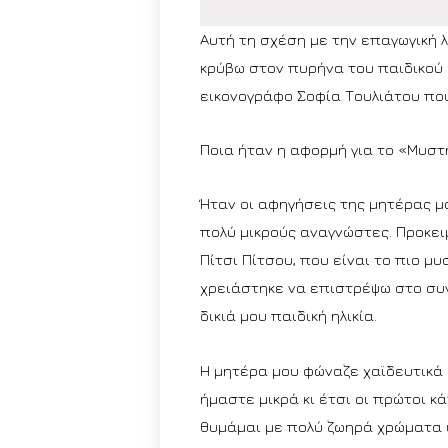
Αυτή τη σχέση με την επαγωγική 
κρύβω στον πυρήνα του παιδικού
εικονογράφο Σοφία Τουλιάτου που
Ποια ήταν η αφορμή για το «Μυστ
Ήταν οι αφηγήσεις της μητέρας μ
πολύ μικρούς αναγνώστες. Προκει
Πίτσι Πίτσου, που είναι το πιο μυ
χρειάστηκε να επιστρέψω στο συ
δικιά μου παιδική ηλικία.
Η μητέρα μου φώναζε χαϊδευτικά 
ήμαστε μικρά κι έτσι οι πρώτοι κ
θυμάμαι με πολύ ζωηρά χρώματα υ