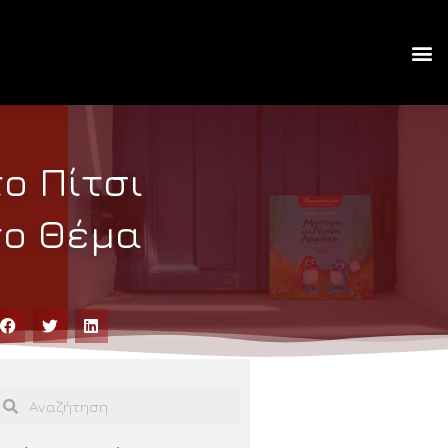
το Πίτσι
το Θέμα