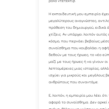
ρόλο ντετέκτιβ.
Η εκπαιδευτική μου εμπειρία έχει 
μεγαλύτερους αναγνώστες, αντιλα
πρόθεση του δημιουργού, ειδικά 
χτίζεις. Αν υπάρχει λοιπόν αυτό
κόσμο, που περνάει βεβαίως μέσα
συναίσθημα που κουβαλάει η αφή
δεθούν με τους ήρωες, το νέο εύ
μαζί με τους ήρωες ή να γίνουν οι
λεπτομέρειες μιας ιστορίας, αλλά
ισχύει για μικρούς και μεγάλους βε
ανθρώπους που συναντάμε.
Ε, λοιπόν, η εμπειρία μου λέει ότ
αφορά το συναίσθημα. Δεν αρκεί
σχήμα, θέλουν να νιώσουν κι εσύ 