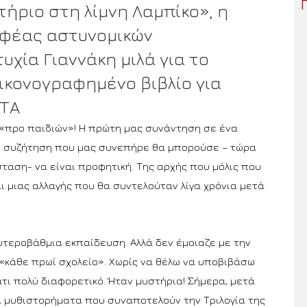
ήριο στη λίμνη Λαμπίκο», η
φέας αστυνομικών
χία Γιαννάκη μιλά για το
ικονογραφημένο βιβλίο για
ΙΤΑ
. «προ παιδιών»! Η πρώτη μας συνάντηση σε ένα
 η συζήτηση που μας συνεπήρε θα μπορούσε – τώρα
αση- να είναι προφητική. Της αρχής που μόλις που
και μιας αλλαγής που θα συντελούταν λίγα χρόνια μετά
υτεροβάθμια εκπαίδευση. Αλλά δεν έμοιαζε με την
«κάθε πρωί σχολείο». Χωρίς να θέλω να υποβιβάσω
κάτι πολύ διαφορετικό. Ήταν μυστήρια! Σήμερα, μετά
 μυθιστορήματα που συναποτελούν την Τριλογία της