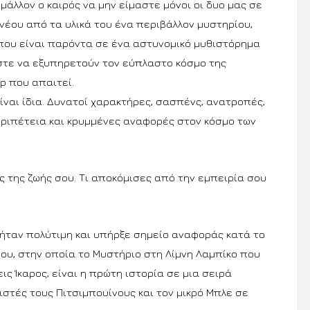
άλλον ο καιρός να μην είμαστε μόνοι οι δυο μας σε
νέου από τα υλικά του ένα περιβάλλον μυστηρίου,
που είναι παρόντα σε ένα αστυνομικό μυθιστόρημα
ώστε να εξυπηρετούν τον εύπλαστο κόσμο της
ρ που απαιτεί.
είναι ίδια. Δυνατοί χαρακτήρες, σασπένς, ανατροπές,
εριπέτεια και κρυμμένες αναφορές στον κόσμο των
 της ζωής σου. Τι αποκόμισες από την εμπειρία σου
ήταν πολύτιμη και υπήρξε σημείο αναφοράς κατά το
ίου, στην οποία το Μυστήριο στη Λίμνη Λαμπίκο που
ις Ίκαρος, είναι η πρώτη ιστορία σε μια σειρά
στές τους Πιτσιμπουίνους και τον μικρό Μπλε σε