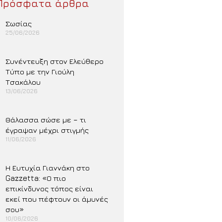
Πρόσφατα άρθρα
Σωσίας
25/06/2026
Περισσότερα »
Συνέντευξη στον Ελεύθερο
Τύπο με την Γιούλη
Τσακάλου
13/06/2026
Περισσότερα »
Θάλασσα σώσε με – τι
έγραψαν μέχρι στιγμής
11/06/2026
Περισσότερα »
Η Ευτυχία Γιαννάκη στο
Gazzetta: «Ο πιο
επικίνδυνος τόπος είναι
εκεί που πέφτουν οι άμυνές
σου»
10/06/2026